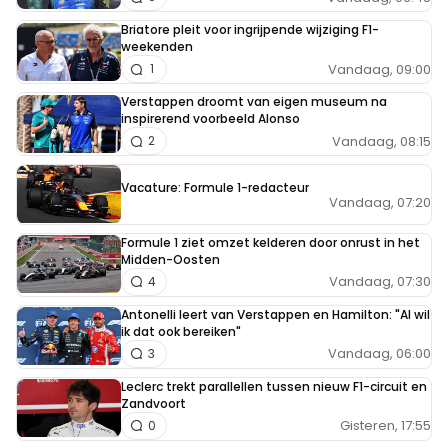
Briatore pleit voor ingrijpende wijziging F1-
weekenden
Vandaag, 09:00
1
Verstappen droomt van eigen museum na
inspirerend voorbeeld Alonso
Vandaag, 08:15
2
Vacature: Formule 1-redacteur
Vandaag, 07:20
Formule 1 ziet omzet kelderen door onrust in het
Midden-Oosten
Vandaag, 07:30
4
Antonelli leert van Verstappen en Hamilton: "Al wil
ik dat ook bereiken"
Vandaag, 06:00
3
Leclerc trekt parallellen tussen nieuw F1-circuit en
Zandvoort
Gisteren, 17:55
0