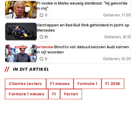
F1-rookie is Marko eeuwig dankbaar: "Hij geloofde
in mij"
Gisteren, 17:05
0
Verstappen en Red Bull flink gehinderd in jacht op
Mercedes
Gisteren, 16:15
15
Binotto vat debuutseizoen Audi samen
INTERVIEW
in vijf woorden
Gisteren, 15:25
0
IN DIT ARTIKEL
Charles Leclerc
F1 nieuws
Formule 1
F1 2026
Formule 1 nieuws
F1
Ferrari