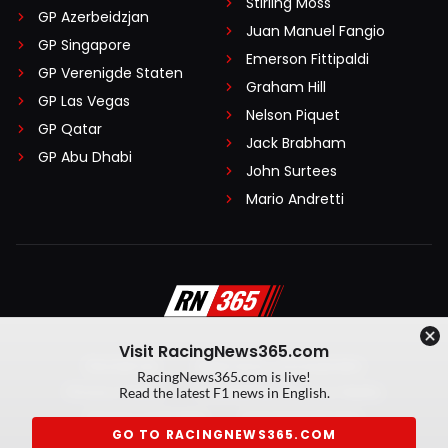
Stirling Moss
GP Azerbeidzjan
Juan Manuel Fangio
GP Singapore
Emerson Fittipaldi
GP Verenigde Staten
Graham Hill
GP Las Vegas
Nelson Piquet
GP Qatar
Jack Brabham
GP Abu Dhabi
John Surtees
Mario Andretti
Visit RacingNews365.com
Disclaimer
Algemene voorwaarden
RacingNews365.com is live!
Privacy Policy
Created by On Your Marks
Read the latest F1 news in English.
Privacy manager
Kansspeluitingen
GO TO RACINGNEWS365.COM