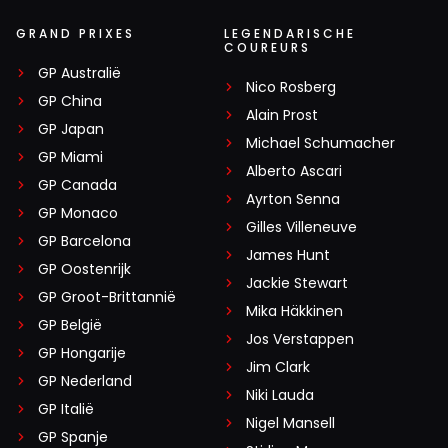
GRAND PRIXES
LEGENDARISCHE
COUREURS
GP Australië
Nico Rosberg
GP China
Alain Prost
GP Japan
Michael Schumacher
GP Miami
Alberto Ascari
GP Canada
Ayrton Senna
GP Monaco
Gilles Villeneuve
GP Barcelona
James Hunt
GP Oostenrijk
Jackie Stewart
GP Groot-Brittannië
Mika Häkkinen
GP België
Jos Verstappen
GP Hongarije
Jim Clark
GP Nederland
Niki Lauda
GP Italië
Nigel Mansell
GP Spanje