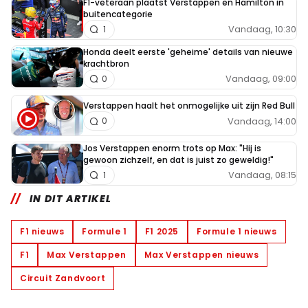
F1-veteraan plaatst Verstappen en Hamilton in
buitencategorie
Vandaag, 10:30
1
Honda deelt eerste 'geheime' details van nieuwe
krachtbron
Vandaag, 09:00
0
Verstappen haalt het onmogelijke uit zijn Red Bull
Vandaag, 14:00
0
Jos Verstappen enorm trots op Max: "Hij is
gewoon zichzelf, en dat is juist zo geweldig!"
Vandaag, 08:15
1
IN DIT ARTIKEL
F1 nieuws
Formule 1
F1 2025
Formule 1 nieuws
F1
Max Verstappen
Max Verstappen nieuws
Circuit Zandvoort