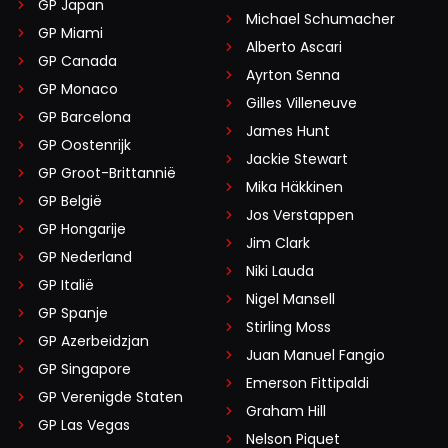
GP Japan
Michael Schumacher
GP Miami
Alberto Ascari
GP Canada
Ayrton Senna
GP Monaco
Gilles Villeneuve
GP Barcelona
James Hunt
GP Oostenrijk
Jackie Stewart
GP Groot-Brittannië
Mika Häkkinen
GP België
Jos Verstappen
GP Hongarije
Jim Clark
GP Nederland
Niki Lauda
GP Italië
Nigel Mansell
GP Spanje
Stirling Moss
GP Azerbeidzjan
Juan Manuel Fangio
GP Singapore
Emerson Fittipaldi
GP Verenigde Staten
Graham Hill
GP Las Vegas
Nelson Piquet