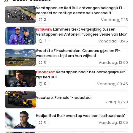
Verstappen en Red Bull ontvangen belangrijk F1-
voordeel na matige eerste seizoenshelft
Vandaag, 11:15
2
Lammers trekt vergelijking tussen
INTERVIEW
Verstappen en Antonelli: "Jongere versie van Max"
Vandaag, 13:45
1
Grootste F1-schandalen: Coureurs gijzelen F1-
weekend in strijd om hun vrijheid
Vandaag, 13:00
0
Verstappen haalt het onmogelijke uit
F1 PODCAST
zijn Red Bull
Vandaag, 09:45
0
Vacature: Formule 1-redacteur
7 aug. 07:20
Hadjar: Red Bull-overstap was een 'cultuurshock'
Vandaag, 12:05
0