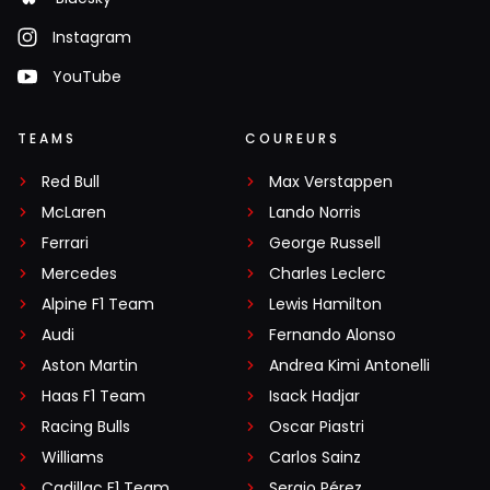
Instagram
YouTube
TEAMS
COUREURS
Red Bull
Max Verstappen
McLaren
Lando Norris
Ferrari
George Russell
Mercedes
Charles Leclerc
Alpine F1 Team
Lewis Hamilton
Audi
Fernando Alonso
Aston Martin
Andrea Kimi Antonelli
Haas F1 Team
Isack Hadjar
Racing Bulls
Oscar Piastri
Williams
Carlos Sainz
Cadillac F1 Team
Sergio Pérez