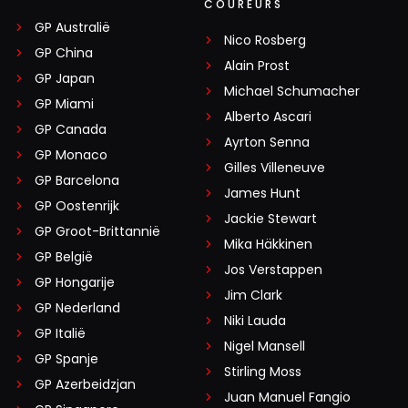
COUREURS
GP Australië
Nico Rosberg
GP China
Alain Prost
GP Japan
Michael Schumacher
GP Miami
Alberto Ascari
GP Canada
Ayrton Senna
GP Monaco
Gilles Villeneuve
GP Barcelona
James Hunt
GP Oostenrijk
Jackie Stewart
GP Groot-Brittannië
Mika Häkkinen
GP België
Jos Verstappen
GP Hongarije
Jim Clark
GP Nederland
Niki Lauda
GP Italië
Nigel Mansell
GP Spanje
Stirling Moss
GP Azerbeidzjan
Juan Manuel Fangio