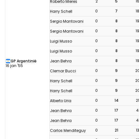
2
5
1
Roberto Mieres
0
7
1
Harry Schell
0
8
1
Sergio Mantovani
0
8
1
Sergio Mantovani
0
8
1
Luigi Musso
0
8
1
Luigi Musso
0
8
1
Jean Behra
GP Argentinië
16 jan '55
0
9
2
Clemar Bucci
0
9
2
Harry Schell
0
9
2
Harry Schell
0
14
2
Alberto Uria
0
17
4
Jean Behra
0
17
4
Jean Behra
0
21
1
Carlos Menditeguy