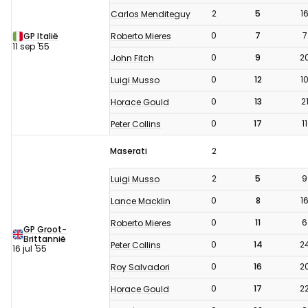
2
5
1
Carlos Menditeguy
0
7
7
Roberto Mieres
GP Italië
11 sep '55
0
9
2
John Fitch
0
12
1
Luigi Musso
0
13
2
Horace Gould
0
17
11
Peter Collins
Maserati
2
2
5
9
Luigi Musso
0
8
1
Lance Macklin
0
11
6
Roberto Mieres
GP Groot-
Brittannië
0
14
2
Peter Collins
16 jul '55
0
16
2
Roy Salvadori
0
17
2
Horace Gould