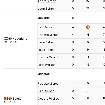
0
22
8
André Simon
0
23
3
Jean Behra
Maserati
8
3
4
4
Luigi Musso
4
4
7
Roberto Mieres
GP Nederland
19 jun '55
0
6
6
Jean Behra
0
9
1
Louis Rosier
0
14
1
Horace Gould
0
16
1
Peter Walker
Maserati
1
1
5
1
Roberto Mieres
0
7
7
Luigi Musso
0
8
11
Cesare Perdisa
GP België
5 jun '55