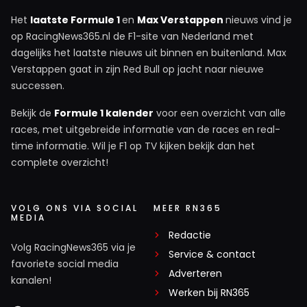
Het
laatste Formule 1
en
Max Verstappen
nieuws vind je
op RacingNews365.nl de F1-site van Nederland met
dagelijks het laatste nieuws uit binnen en buitenland. Max
Verstappen gaat in zijn Red Bull op jacht naar nieuwe
successen.
Bekijk de
Formule 1 kalender
voor een overzicht van alle
races, met uitgebreide informatie van de races en real-
time informatie. Wil je F1 op TV kijken bekijk dan het
complete overzicht!
VOLG ONS VIA SOCIAL
MEER RN365
MEDIA
Redactie
Volg RacingNews365 via je
Service & contact
favoriete social media
Adverteren
kanalen!
Werken bij RN365