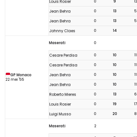
0
9
1
Louis Rosier
0
13
5
Jean Behra
0
13
5
Jean Behra
0
14
Johnny Claes
Maserati
0
0
10
11
Cesare Perdisa
0
10
11
Cesare Perdisa
0
10
11
Jean Behra
GP Monaco
22 mei '55
0
10
11
Jean Behra
0
13
6
Roberto Mieres
0
19
1
Louis Rosier
0
20
8
Luigi Musso
Maserati
2