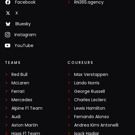
Facebook
RN365.agency
X
Bluesky
Instagram
YouTube
TEAMS
COUREURS
Red Bull
Max Verstappen
McLaren
Lando Norris
Ferrari
George Russell
Mercedes
Charles Leclerc
Alpine F1 Team
Lewis Hamilton
Audi
Fernando Alonso
Aston Martin
Andrea Kimi Antonelli
Haas F1 Team
Isack Hadjar