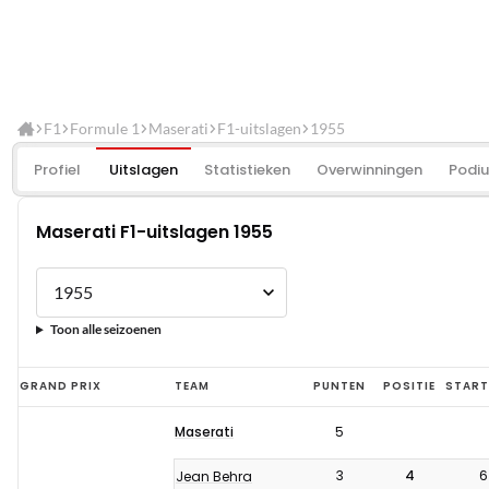
F1
Formule 1
Maserati
F1-uitslagen
1955
Profiel
Uitslagen
Statistieken
Overwinningen
Podi
Maserati F1-uitslagen 1955
Toon alle seizoenen
Maserati
GRAND PRIX
TEAM
PUNTEN
POSITIE
START
F1-
Maserati
5
uitslagen
1955
3
4
6
Jean Behra