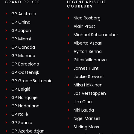
GRAND PRIXES
LEGENDARISCHE
COUREURS
GP Australië
Nico Rosberg
GP China
Alain Prost
GP Japan
Michael Schumacher
GP Miami
Alberto Ascari
GP Canada
Ayrton Senna
GP Monaco
Gilles Villeneuve
GP Barcelona
James Hunt
GP Oostenrijk
Jackie Stewart
GP Groot-Brittannië
Mika Häkkinen
GP België
Jos Verstappen
GP Hongarije
Jim Clark
GP Nederland
Niki Lauda
GP Italië
Nigel Mansell
GP Spanje
Stirling Moss
GP Azerbeidzjan