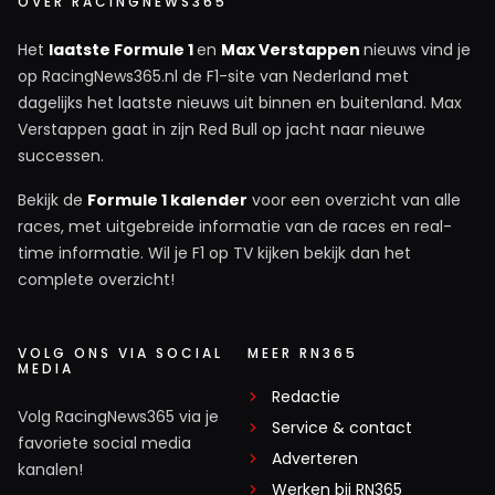
OVER RACINGNEWS365
Het
laatste Formule 1
en
Max Verstappen
nieuws vind je
op RacingNews365.nl de F1-site van Nederland met
dagelijks het laatste nieuws uit binnen en buitenland. Max
Verstappen gaat in zijn Red Bull op jacht naar nieuwe
successen.
Bekijk de
Formule 1 kalender
voor een overzicht van alle
races, met uitgebreide informatie van de races en real-
time informatie. Wil je F1 op TV kijken bekijk dan het
complete overzicht!
VOLG ONS VIA SOCIAL
MEER RN365
MEDIA
Redactie
Volg RacingNews365 via je
Service & contact
favoriete social media
Adverteren
kanalen!
Werken bij RN365