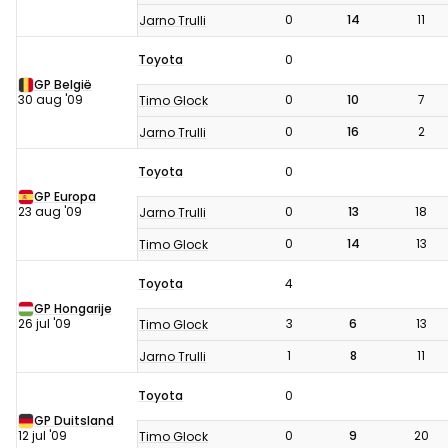
0
14
11
Jarno Trulli
Toyota
0
GP België
30 aug '09
0
10
7
Timo Glock
0
16
2
Jarno Trulli
Toyota
0
GP Europa
23 aug '09
0
13
18
Jarno Trulli
0
14
13
Timo Glock
Toyota
4
GP Hongarije
26 jul '09
3
6
13
Timo Glock
1
8
11
Jarno Trulli
Toyota
0
GP Duitsland
12 jul '09
0
9
20
Timo Glock