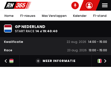
Home
F1-nieuws
Max Verstappen
Kalender
F1-stand
GP NEDERLAND
START RACE
14
19
:
40
:
40
d
Kwalificatie
22 aug. 2026
14:00
-
15:00
Race
23 aug. 2026
13:00
-
15:00
MEER INFORMATIE