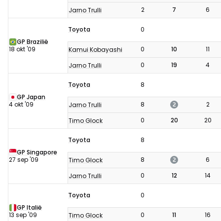
2
7
6
Jarno Trulli
Toyota
0
GP Brazilië
18 okt '09
0
10
11
Kamui Kobayashi
0
19
4
Jarno Trulli
Toyota
8
GP Japan
2
4 okt '09
8
2
Jarno Trulli
0
20
20
Timo Glock
Toyota
8
GP Singapore
2
27 sep '09
8
6
Timo Glock
0
12
14
Jarno Trulli
Toyota
0
GP Italië
13 sep '09
0
11
16
Timo Glock