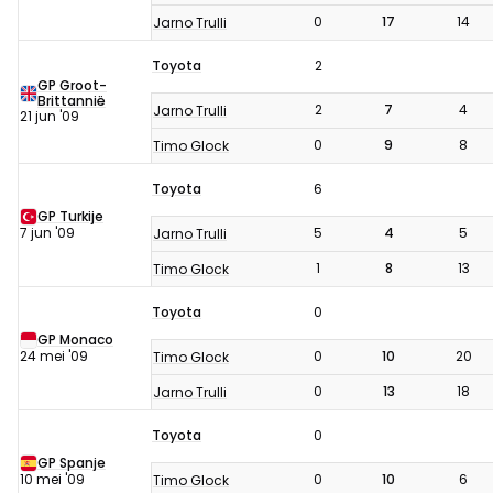
0
17
14
Jarno Trulli
Toyota
2
GP Groot-
Brittannië
2
7
4
Jarno Trulli
21 jun '09
0
9
8
Timo Glock
Toyota
6
GP Turkije
7 jun '09
5
4
5
Jarno Trulli
1
8
13
Timo Glock
Toyota
0
GP Monaco
24 mei '09
0
10
20
Timo Glock
0
13
18
Jarno Trulli
Toyota
0
GP Spanje
10 mei '09
0
10
6
Timo Glock