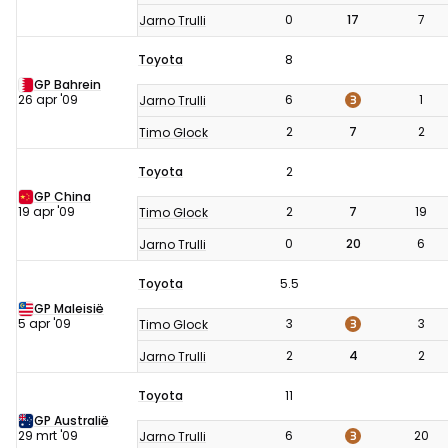
0
17
7
Jarno Trulli
Toyota
8
GP Bahrein
3
26 apr '09
6
1
Jarno Trulli
2
7
2
Timo Glock
Toyota
2
GP China
19 apr '09
2
7
19
Timo Glock
0
20
6
Jarno Trulli
Toyota
5.5
GP Maleisië
3
5 apr '09
3
3
Timo Glock
2
4
2
Jarno Trulli
Toyota
11
GP Australië
3
29 mrt '09
6
20
Jarno Trulli