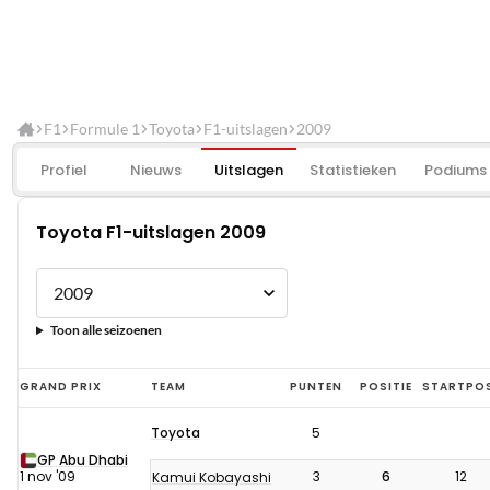
F1
Formule 1
Toyota
F1-uitslagen
2009
Profiel
Nieuws
Uitslagen
Statistieken
Podiums
Toyota F1-uitslagen 2009
Toon alle seizoenen
Toyota
GRAND PRIX
TEAM
PUNTEN
POSITIE
STARTPO
F1-
Toyota
5
uitslagen
GP Abu Dhabi
2009
1 nov '09
3
6
12
Kamui Kobayashi