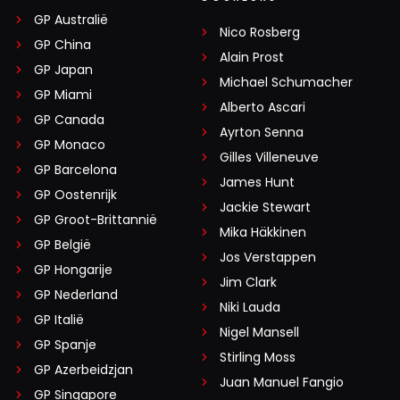
GP Australië
Nico Rosberg
GP China
Alain Prost
GP Japan
Michael Schumacher
GP Miami
Alberto Ascari
GP Canada
Ayrton Senna
GP Monaco
Gilles Villeneuve
GP Barcelona
James Hunt
GP Oostenrijk
Jackie Stewart
GP Groot-Brittannië
Mika Häkkinen
GP België
Jos Verstappen
GP Hongarije
Jim Clark
GP Nederland
Niki Lauda
GP Italië
Nigel Mansell
GP Spanje
Stirling Moss
GP Azerbeidzjan
Juan Manuel Fangio
GP Singapore