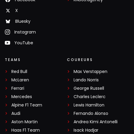
X
Bluesky
Instagram
YouTube
TEAMS
COUREURS
Red Bull
Max Verstappen
McLaren
Lando Norris
Ferrari
George Russell
Mercedes
Charles Leclerc
Alpine F1 Team
Lewis Hamilton
Audi
Fernando Alonso
Aston Martin
Andrea Kimi Antonelli
Haas F1 Team
Isack Hadjar