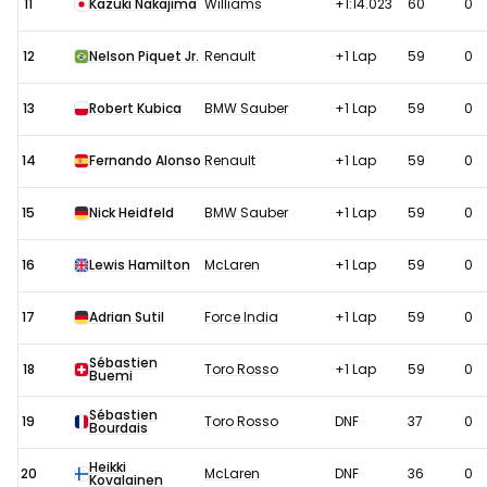
11
Kazuki Nakajima
Williams
+1:14.023
60
0
12
Nelson Piquet Jr.
Renault
+1 Lap
59
0
13
Robert Kubica
BMW Sauber
+1 Lap
59
0
14
Fernando Alonso
Renault
+1 Lap
59
0
15
Nick Heidfeld
BMW Sauber
+1 Lap
59
0
16
Lewis Hamilton
McLaren
+1 Lap
59
0
17
Adrian Sutil
Force India
+1 Lap
59
0
Sébastien
18
Toro Rosso
+1 Lap
59
0
Buemi
Sébastien
19
Toro Rosso
DNF
37
0
Bourdais
Heikki
20
McLaren
DNF
36
0
Kovalainen