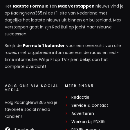
Het
laatste Formule 1
en
Max Verstappen
nieuws vind je
op RacingNews365.nl de F1-site van Nederland met
dagelijks het laatste nieuws uit binnen en buitenland. Max
Verstappen gaat in zijn Red Bull op jacht naar nieuwe
successen.
Bekijk de
Formule 1 kalender
voor een overzicht van alle
races, met uitgebreide informatie van de races en real-
time informatie. Wil je F1 op TV kijken bekijk dan het
complete overzicht!
VOLG ONS VIA SOCIAL
MEER RN365
MEDIA
Redactie
Volg RacingNews365 via je
Service & contact
favoriete social media
Adverteren
kanalen!
Werken bij RN365
Facebook
RN365.agency