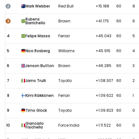
Brittannië
2
Mark Webber
Red Bull
+15.188
60
8
uitslagen
Rubens
2009:
3
Brawn
+41.175
60
6
Barrichello
Race
4
Felipe Massa
Ferrari
+45.043
60
5
5
Nico Rosberg
Williams
+45.915
60
4
6
Jenson Button
Brawn
+46.285
60
3
7
Jarno Trulli
Toyota
+1:08.307
60
2
8
Kimi Räikkönen
Ferrari
+1:09.622
60
1
9
Timo Glock
Toyota
+1:09.823
60
0
Giancarlo
10
Force India
+1:11.522
60
0
Fisichella