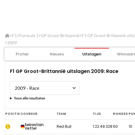
F1
Formule 1
GP Groot-Brittannië
F1 GP Groot-Brittannië uits
2009
Profiel
Nieuws
Uitslagen
Winnaar
F1 GP Groot-Brittannië uitslagen 2009: Race
Toon alle resultaten
F1
POSITIE
COUREUR
TEAM
TIJD
RONDES
PU
GP
Sebastian
1
Red Bull
1:22:49.328
60
10
Vettel
Groot-