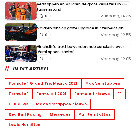
Verstappen en McLaren de grote verliezers in F1-
tussenstand
Vandaag, 14:35
0
McLaren hint op grote upgrade in Azerbeidzjan
Vandaag, 12:55
0
Hinchcliffe trekt bewonderende conclusie over
'Verstappen-factor'
Vandaag, 12:05
1
IN DIT ARTIKEL
Formule 1 Grand Prix Mexico 2021
Max Verstappen
Formule 1
Formule 1 2021
Formule 1 nieuws
F1
F1 nieuws
Max Verstappen nieuws
Red Bull Racing
Mercedes
Valtteri Bottas
Lewis Hamilton