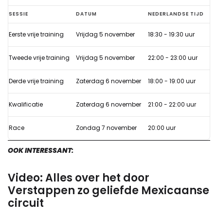
Gedoodverfde
SESSIE
DATUM
NEDERLANDSE TIJD
favoriet
Eerste vrije training
Vrijdag 5 november
18:30 - 19:30 uur
Verstappen
op
Tweede vrije training
Vrijdag 5 november
22:00 - 23:00 uur
zijn
hoede
Derde vrije training
Zaterdag 6 november
18:00 - 19:00 uur
voor
Kwalificatie
Zaterdag 6 november
21:00 - 22:00 uur
Hamilton
in
Race
Zondag 7 november
20:00 uur
Mexico
OOK INTERESSANT:
Video: Alles over het door
Verstappen zo geliefde Mexicaanse
circuit