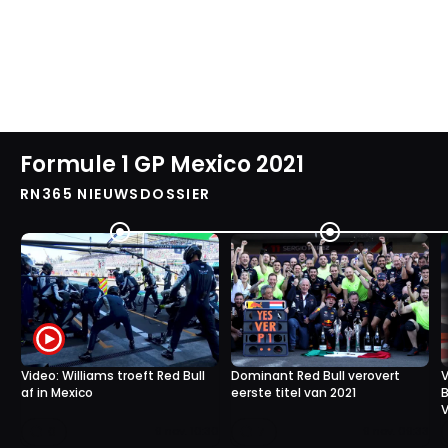
Formule 1 GP Mexico 2021
RN365 NIEUWSDOSSIER
Video: Williams troeft Red Bull
Dominant Red Bull verovert
V
af in Mexico
eerste titel van 2021
B
V
0
7
9 nov. 10:30
9 nov. 09:33