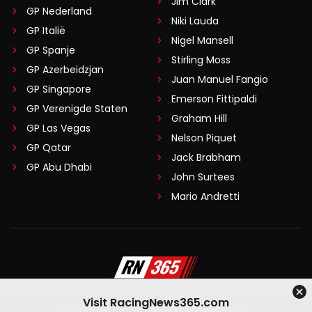
Jim Clark
GP Nederland
Niki Lauda
GP Italië
Nigel Mansell
GP Spanje
Stirling Moss
GP Azerbeidzjan
Juan Manuel Fangio
GP Singapore
Emerson Fittipaldi
GP Verenigde Staten
Graham Hill
GP Las Vegas
Nelson Piquet
GP Qatar
Jack Brabham
GP Abu Dhabi
John Surtees
Mario Andretti
Visit RacingNews365.com