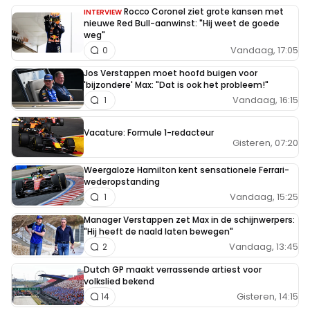
Rocco Coronel ziet grote kansen met
INTERVIEW
nieuwe Red Bull-aanwinst: "Hij weet de goede
weg"
Vandaag, 17:05
0
Jos Verstappen moet hoofd buigen voor
'bijzondere' Max: "Dat is ook het probleem!"
Vandaag, 16:15
1
Vacature: Formule 1-redacteur
Gisteren, 07:20
Weergaloze Hamilton kent sensationele Ferrari-
wederopstanding
Vandaag, 15:25
1
Manager Verstappen zet Max in de schijnwerpers:
"Hij heeft de naald laten bewegen"
Vandaag, 13:45
2
Dutch GP maakt verrassende artiest voor
volkslied bekend
Gisteren, 14:15
14