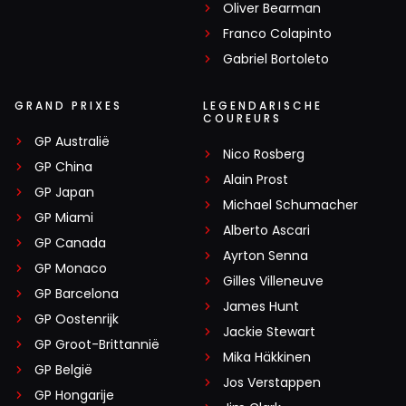
Oliver Bearman
Franco Colapinto
Gabriel Bortoleto
GRAND PRIXES
LEGENDARISCHE
COUREURS
GP Australië
Nico Rosberg
GP China
Alain Prost
GP Japan
Michael Schumacher
GP Miami
Alberto Ascari
GP Canada
Ayrton Senna
GP Monaco
Gilles Villeneuve
GP Barcelona
James Hunt
GP Oostenrijk
Jackie Stewart
GP Groot-Brittannië
Mika Häkkinen
GP België
Jos Verstappen
GP Hongarije