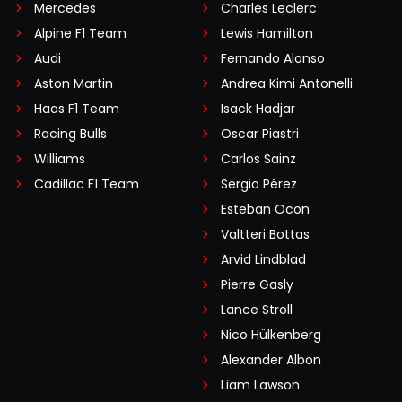
Mercedes
Charles Leclerc
Alpine F1 Team
Lewis Hamilton
Audi
Fernando Alonso
Aston Martin
Andrea Kimi Antonelli
Haas F1 Team
Isack Hadjar
Racing Bulls
Oscar Piastri
Williams
Carlos Sainz
Cadillac F1 Team
Sergio Pérez
Esteban Ocon
Valtteri Bottas
Arvid Lindblad
Pierre Gasly
Lance Stroll
Nico Hülkenberg
Alexander Albon
Liam Lawson