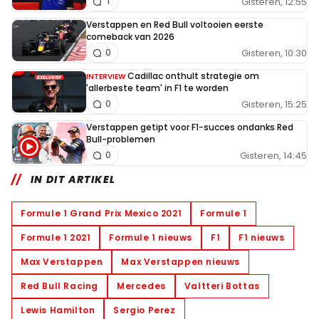
Gisteren, 12:55
1
Verstappen en Red Bull voltooien eerste
comeback van 2026
Gisteren, 10:30
0
Cadillac onthult strategie om
INTERVIEW
'allerbeste team' in F1 te worden
Gisteren, 15:25
0
Verstappen getipt voor F1-succes ondanks Red
Bull-problemen
Gisteren, 14:45
0
IN DIT ARTIKEL
Formule 1 Grand Prix Mexico 2021
Formule 1
Formule 1 2021
Formule 1 nieuws
F1
F1 nieuws
Max Verstappen
Max Verstappen nieuws
Red Bull Racing
Mercedes
Valtteri Bottas
Lewis Hamilton
Sergio Perez