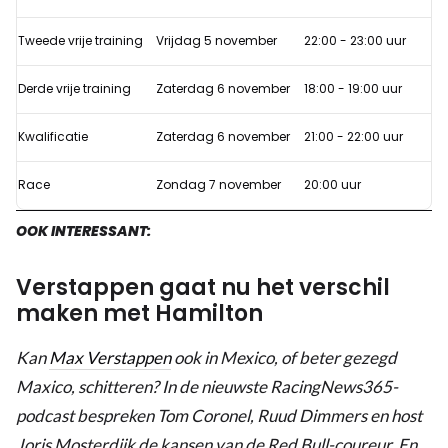
begint
de
Tweede vrije training
Vrijdag 5 november
22:00 - 23:00 uur
Formule
1
Derde vrije training
Zaterdag 6 november
18:00 - 19:00 uur
GP
Kwalificatie
Zaterdag 6 november
21:00 - 22:00 uur
van
Mexico
Race
Zondag 7 november
20:00 uur
2021?
OOK INTERESSANT:
Verstappen gaat nu het verschil
maken met Hamilton
Kan
Max Verstappen
ook in Mexico, of beter gezegd
Maxico, schitteren? In de nieuwste RacingNews365-
podcast bespreken Tom Coronel, Ruud Dimmers en host
Joris Mosterdijk de kansen van de Red Bull-coureur. En