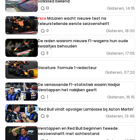
volkslied bekend
Gisteren, 14:15
13
McLaren wacht nieuwe test na
TECH
teleurstellende eerste seizoenshelft
Gisteren, 18:00
0
De reden waarom nieuwe F1-wagens hun oude
kwaaltjes behouden
Gisteren, 17:05
3
Vacature: Formule 1-redacteur
Gisteren, 07:20
De verrassende F1-statistiek waarin Hadjar
Verstappen het nakijken geeft
Gisteren, 16:15
1
'Red Bull vindt opvolger Lambiase bij Aston Martin'
Gisteren, 13:45
9
Verstappen en Red Bull beginnen tweede
seizoenshelft met achterstand