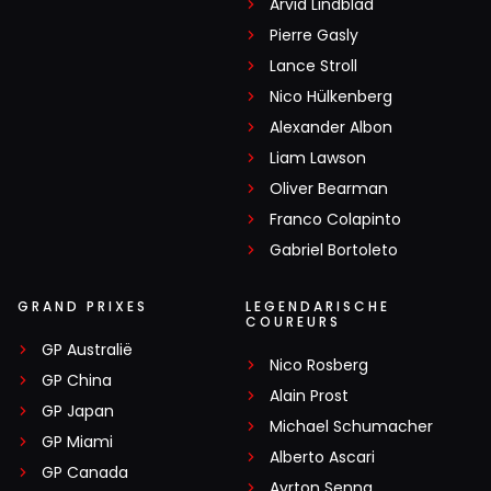
Arvid Lindblad
Pierre Gasly
Lance Stroll
Nico Hülkenberg
Alexander Albon
Liam Lawson
Oliver Bearman
Franco Colapinto
Gabriel Bortoleto
GRAND PRIXES
LEGENDARISCHE
COUREURS
GP Australië
Nico Rosberg
GP China
Alain Prost
GP Japan
Michael Schumacher
GP Miami
Alberto Ascari
GP Canada
Ayrton Senna