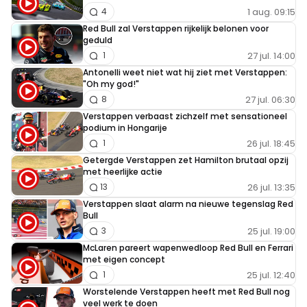
1 aug. 09:15
4
Red Bull zal Verstappen rijkelijk belonen voor
geduld
27 jul. 14:00
1
Antonelli weet niet wat hij ziet met Verstappen:
"Oh my god!"
27 jul. 06:30
8
Verstappen verbaast zichzelf met sensationeel
podium in Hongarije
26 jul. 18:45
1
Getergde Verstappen zet Hamilton brutaal opzij
met heerlijke actie
26 jul. 13:35
13
Verstappen slaat alarm na nieuwe tegenslag Red
Bull
25 jul. 19:00
3
McLaren pareert wapenwedloop Red Bull en Ferrari
met eigen concept
25 jul. 12:40
1
Worstelende Verstappen heeft met Red Bull nog
veel werk te doen