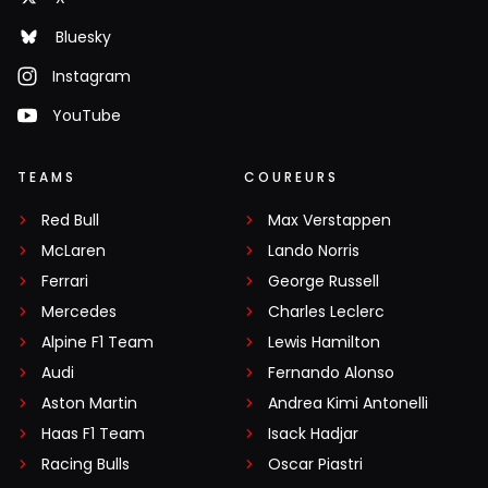
Bluesky
Instagram
YouTube
TEAMS
COUREURS
Red Bull
Max Verstappen
McLaren
Lando Norris
Ferrari
George Russell
Mercedes
Charles Leclerc
Alpine F1 Team
Lewis Hamilton
Audi
Fernando Alonso
Aston Martin
Andrea Kimi Antonelli
Haas F1 Team
Isack Hadjar
Racing Bulls
Oscar Piastri