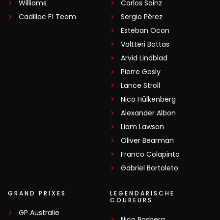
Williams
Carlos Sainz
Cadillac F1 Team
Sergio Pérez
Esteban Ocon
Valtteri Bottas
Arvid Lindblad
Pierre Gasly
Lance Stroll
Nico Hülkenberg
Alexander Albon
Liam Lawson
Oliver Bearman
Franco Colapinto
Gabriel Bortoleto
GRAND PRIXES
LEGENDARISCHE
COUREURS
GP Australië
Nico Rosberg