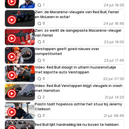
24 jul. 19:25
1
Zien: de Macarena-vleugels van Red Bull, Ferrari
en McLaren in actie!
24 jul. 18:45
0
Zien: zo werkt de aangepaste Macarena-vleugel
van Ferrari
23 jul. 19:00
3
Verstappen geeft goed nieuws over
competitiviteit
23 jul. 17:45
0
Video: Red Bull slaagt in ultiem huzarenstukje
met kapotte auto Verstappen
22 jul. 07:30
0
Video: Red Bull Verstappen krijgt vleugels in crash
met Hamilton
21 jul. 14:20
2
Piastri faalt hopeloos achter het stuur bij Jeremy
Clarkson
21 jul. 08:45
3
Red Bull lijkt hardnekkig lek nu boven te hebben