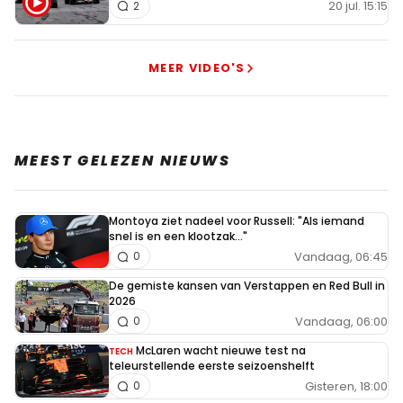
20 jul. 15:15
2
MEER VIDEO'S
MEEST GELEZEN NIEUWS
Montoya ziet nadeel voor Russell: "Als iemand
snel is en een klootzak..."
Vandaag, 06:45
0
De gemiste kansen van Verstappen en Red Bull in
2026
Vandaag, 06:00
0
McLaren wacht nieuwe test na
TECH
teleurstellende eerste seizoenshelft
Gisteren, 18:00
0