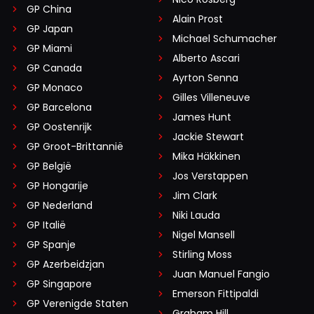
GP China
Alain Prost
GP Japan
Michael Schumacher
GP Miami
Alberto Ascari
GP Canada
Ayrton Senna
GP Monaco
Gilles Villeneuve
GP Barcelona
James Hunt
GP Oostenrijk
Jackie Stewart
GP Groot-Brittannië
Mika Häkkinen
GP België
Jos Verstappen
GP Hongarije
Jim Clark
GP Nederland
Niki Lauda
GP Italië
Nigel Mansell
GP Spanje
Stirling Moss
GP Azerbeidzjan
Juan Manuel Fangio
GP Singapore
Emerson Fittipaldi
GP Verenigde Staten
Graham Hill