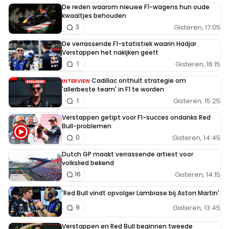
De reden waarom nieuwe F1-wagens hun oude
kwaaltjes behouden
Gisteren, 17:05
3
De verrassende F1-statistiek waarin Hadjar
Verstappen het nakijken geeft
Gisteren, 16:15
1
Cadillac onthult strategie om
INTERVIEW
'allerbeste team' in F1 te worden
Gisteren, 15:25
1
Verstappen getipt voor F1-succes ondanks Red
Bull-problemen
Gisteren, 14:45
0
Dutch GP maakt verrassende artiest voor
volkslied bekend
Gisteren, 14:15
16
'Red Bull vindt opvolger Lambiase bij Aston Martin'
Gisteren, 13:45
9
Verstappen en Red Bull beginnen tweede