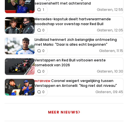
seizoenshelft met achterstand
Gisteren, 12:55
1
Mercedes-kopstuk deelt hartverwarmende
boodschap voor overstap naar Red Bull
Gisteren, 12:05
0
Lindblad herinnert zich belangrijke ontmoeting
met Marko: "Daar is alles echt begonnen"
Gisteren, 11:15
0
Verstappen en Red Bull voltooien eerste
comeback van 2026
Gisteren, 10:30
0
Coronel weigert vergelijking tussen
INTERVIEW
Verstappen en Antonelli: "Nog niet dat niveau"
Gisteren, 09:45
0
MEER NIEUWS