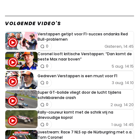
VOLGENDE VIDEO'S
Verstappen getipt voor F1-succes ondanks Red
Bull-problemen
Gisteren, 14:45
0
Coronel looft kritische Verstappen: “Dan komt de
beste Max naar boven”
5 aug. 14:15
0
Gedreven Verstappen is een must voor F1
3 aug. 14:10
0
Super GT-bolide vliegt door de lucht tijdens
schrikbarende crash
2 aug. 14:20
0
Rally-coureur komt met de schrik vrij na
drievoudige koprol
1 aug. 14:45
0
Livestream: Race 7 NLS op de Nürburgring met o.a.
Tom Coronel