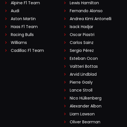
Alpine F1 Team
Lewis Hamilton
Audi
Fernando Alonso
Aston Martin
Andrea Kimi Antonelli
Haas F1 Team
Isack Hadjar
Racing Bulls
Oscar Piastri
Williams
Carlos Sainz
Cadillac F1 Team
Sergio Pérez
Esteban Ocon
Valtteri Bottas
Arvid Lindblad
Pierre Gasly
Lance Stroll
Nico Hülkenberg
Alexander Albon
Liam Lawson
Oliver Bearman