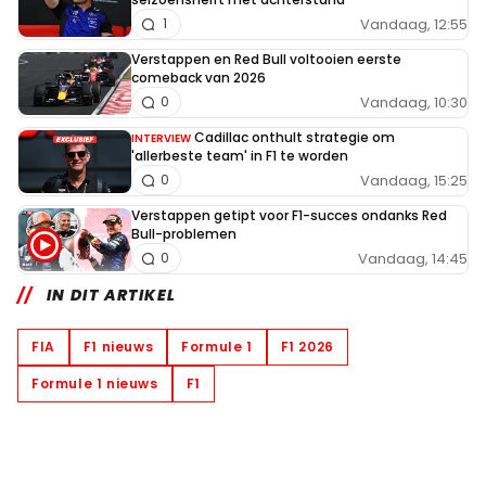
Vandaag, 12:55
1
Verstappen en Red Bull voltooien eerste
comeback van 2026
Vandaag, 10:30
0
Cadillac onthult strategie om
INTERVIEW
'allerbeste team' in F1 te worden
Vandaag, 15:25
0
Verstappen getipt voor F1-succes ondanks Red
Bull-problemen
Vandaag, 14:45
0
IN DIT ARTIKEL
FIA
F1 nieuws
Formule 1
F1 2026
Formule 1 nieuws
F1