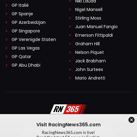
Niki Lauda
GP Italië
Nigel Mansell
GP Spanje
Stirling Moss
GP Azerbeidzjan
Juan Manuel Fangio
GP Singapore
Emerson Fittipaldi
GP Verenigde Staten
Graham Hill
GP Las Vegas
Nelson Piquet
GP Qatar
Jack Brabham
GP Abu Dhabi
John Surtees
Mario Andretti
Visit RacingNews365.com
Disclaimer
Algemene voorwaarden
RacingNews365.com is live!