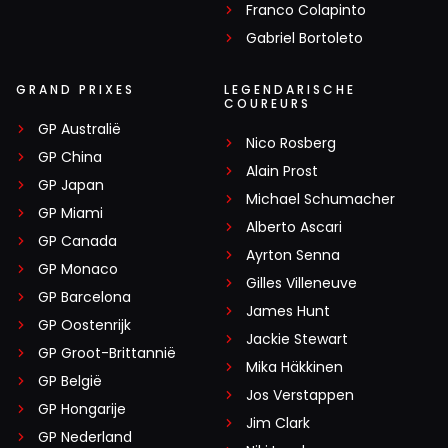
Franco Colapinto
Gabriel Bortoleto
GRAND PRIXES
LEGENDARISCHE
COUREURS
GP Australië
Nico Rosberg
GP China
Alain Prost
GP Japan
Michael Schumacher
GP Miami
Alberto Ascari
GP Canada
Ayrton Senna
GP Monaco
Gilles Villeneuve
GP Barcelona
James Hunt
GP Oostenrijk
Jackie Stewart
GP Groot-Brittannië
Mika Häkkinen
GP België
Jos Verstappen
GP Hongarije
Jim Clark
GP Nederland