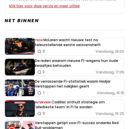
coureurs echt deze vuiligheid drinken?
klik hier voor deze versie en meer uitleg
.
NET BINNEN
Meepraten? Dat kan! Je hoeft je alleen maar aan te
McLaren wacht nieuwe test na
TECH
melden met een RN365-account.
teleurstellende eerste seizoenshelft
Vandaag, 18:00
0
INLOGGEN
AANMELDEN
De reden waarom nieuwe F1-wagens hun oude
kwaaltjes behouden
Vandaag, 17:05
2
De verrassende F1-statistiek waarin Hadjar
Verstappen het nakijken geeft
Vandaag, 16:15
1
Cadillac onthult strategie om
INTERVIEW
'allerbeste team' in F1 te worden
Vandaag, 15:25
0
Verstappen getipt voor F1-succes ondanks Red
Bull-problemen