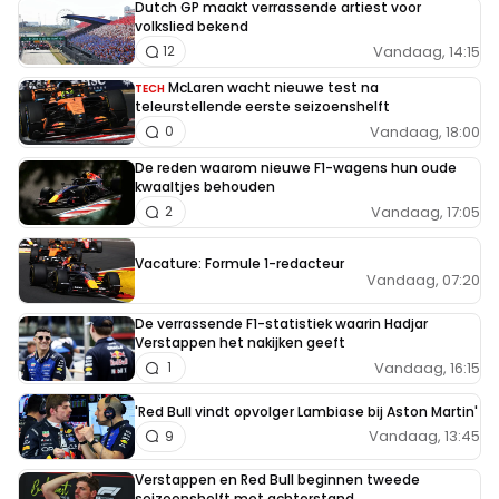
Dutch GP maakt verrassende artiest voor
volkslied bekend
Vandaag, 14:15
12
McLaren wacht nieuwe test na
TECH
teleurstellende eerste seizoenshelft
Vandaag, 18:00
0
De reden waarom nieuwe F1-wagens hun oude
kwaaltjes behouden
Vandaag, 17:05
2
Vacature: Formule 1-redacteur
Vandaag, 07:20
De verrassende F1-statistiek waarin Hadjar
Verstappen het nakijken geeft
Vandaag, 16:15
1
'Red Bull vindt opvolger Lambiase bij Aston Martin'
Vandaag, 13:45
9
Verstappen en Red Bull beginnen tweede
seizoenshelft met achterstand