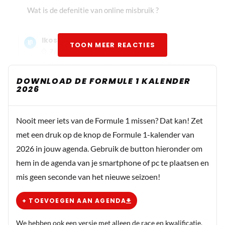
Wat is de defenitie van online misbruik ?
lkoster
TOON MEER REACTIES
7 juli 14:31
Online misbruik is een verzamelnaam. Naast de
seksuele misbruik valt ook pesten er onder.
DOWNLOAD DE FORMULE 1 KALENDER
2026
Cyberpesten: Het systematisch online lastigvallen,
bedreigen of vernederen van een persoon.
Nooit meer iets van de Formule 1 missen? Dat kan! Zet
met een druk op de knop de Formule 1-kalender van
TheRocketman
2026 in jouw agenda. Gebruik de button hieronder om
7 juli 15:51
hem in de agenda van je smartphone of pc te plaatsen en
Wel weer ‘grappig’ om te zien hoever de rol van de
mis geen seconde van het nieuwe seizoen!
commercie gaat in deze… Max staat daar met zijn blikje
Red Bull terwijl Lando je zo te zien liever aan de Monster
+ TOEVOEGEN AAN AGENDA
Energy helpt 😂 vraag me altijd wel af wat er
daadwerkelijk in zit… zouden die extreem gezonde
We hebben ook een versie met alleen de race en kwalificatie.