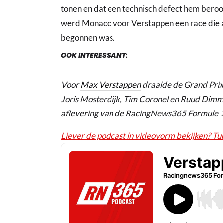
tonen en dat een technisch defect hem bero
werd Monaco voor Verstappen een race die al
begonnen was.
OOK INTERESSANT:
Voor
Max Verstappen
draaide de Grand Prix 
Joris Mosterdijk, Tim Coronel en Ruud Dimm
aflevering van de RacingNews365 Formule 
Liever de podcast in videovorm bekijken? Tuu