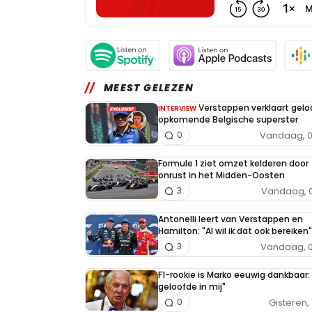
MEEST GELEZEN
Verstappen verklaart geloo
INTERVIEW
opkomende Belgische superster
Vandaag, 0
0
Formule 1 ziet omzet kelderen door
onrust in het Midden-Oosten
Vandaag, 0
3
Antonelli leert van Verstappen en
Hamilton: "Al wil ik dat ook bereiken"
Vandaag, 0
3
F1-rookie is Marko eeuwig dankbaar: 
geloofde in mij"
Gisteren, 
0