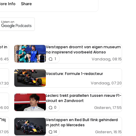
f in
Verstappen droomt van eigen museum
na inspirerend voorbeeld Alonso
6:45
Vandaag, 08:15
1
Vacature: Formule 1-redacteur
Vandaag, 07:20
7:30
Leclerc trekt parallellen tussen nieuw F1-
circuit en Zandvoort
6:00
Gisteren, 17:55
0
"Hij
Verstappen en Red Bull flink gehinderd
in jacht op Mercedes
17:05
Gisteren, 16:15
14