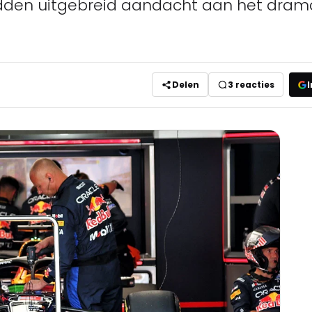
dden uitgebreid aandacht aan het dram
Delen
3
reacties
I