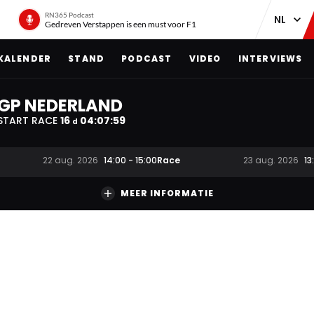
RN365 Podcast
Gedreven Verstappen is een must voor F1
KALENDER
STAND
PODCAST
VIDEO
INTERVIEWS
GP NEDERLAND
START RACE
16
04
:
07
:
58
d
Race
22 aug. 2026
14:00
-
15:00
23 aug. 2026
13
MEER INFORMATIE