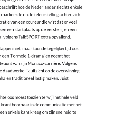
beschrijft hoe de Nederlander slechts enkele
o parkeerde en de teleurstelling achter zich
tratie van een coureur die wist dat er veel
en een startplaats op de eerste rij en een
l volgens TalkSPORT extra opvallend.
appen niet, maar toonde tegelijkertijd ook
van een 'Formele 1-drama' en noemt het
eptepunt van zijn Monaco-carrière. Volgens
ie daadwerkelijk uitzicht op de overwinning,
alen traditioneel lastig maken. Juist
teloos moest toezien terwijl het hele veld
 krant hoorbaar in de communicatie met het
een enkele kans kreeg om zijn snelheid te