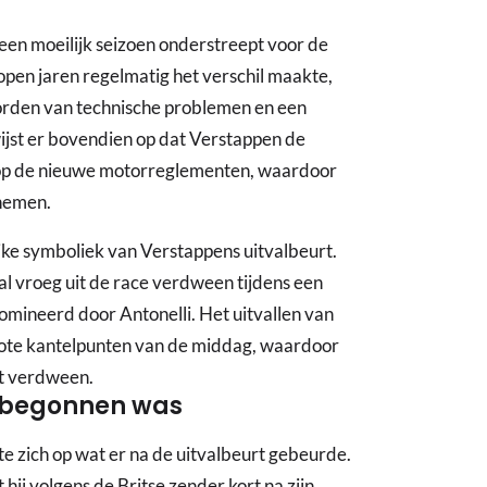
een moeilijk seizoen onderstreept voor de
pen jaren regelmatig het verschil maakte,
 worden van technische problemen en een
ijst er bovendien op dat Verstappen de
t op de nieuwe motorreglementen, waardoor
 nemen.
ijke symboliek van Verstappens uitvalbeurt.
al vroeg uit de race verdween tijdens een
domineerd door Antonelli. Het uitvallen van
ote kantelpunten van de middag, waardoor
ct verdween.
t begonnen was
te zich op wat er na de uitvalbeurt gebeurde.
ij volgens de Britse zender kort na zijn