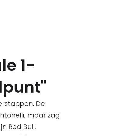
le 1-
lpunt"
erstappen. De
ntonelli, maar zag
n Red Bull.