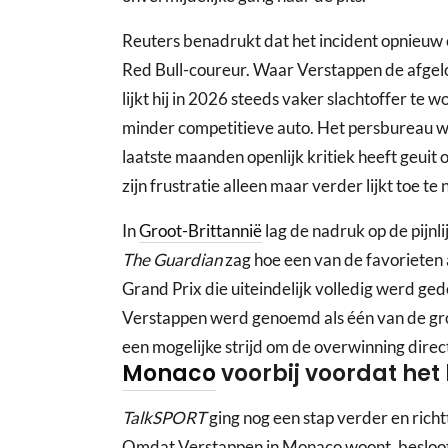
Reuters benadrukt dat het incident opnieuw 
Red Bull-coureur. Waar Verstappen de afgelo
lijkt hij in 2026 steeds vaker slachtoffer te
minder competitieve auto. Het persbureau w
laatste maanden openlijk kritiek heeft geui
zijn frustratie alleen maar verder lijkt toe te
In
Groot-Brittannië
lag de nadruk op de pijnl
The Guardian
zag hoe een van de favorieten 
Grand Prix die uiteindelijk volledig werd ge
Verstappen werd genoemd als één van de gr
een mogelijke strijd om de overwinning dire
Monaco
voorbij voordat he
TalkSPORT
ging nog een stap verder en richt
Omdat Verstappen in Monaco woont, besloot h