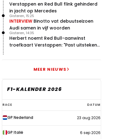
Verstappen en Red Bull flink gehinderd
in jacht op Mercedes
Gisteren, 15:25
INTERVIEW
Binotto vat debuutseizoen
Audi samen in vijf woorden
Gisteren, 14:35
Herbert noemt Red Bull-aanwinst
troefkaart Verstappen: "Past uitstekend
bij Red Bull"
MEER NIEUWS
F1-KALENDER 2026
F1-
RACE
DATUM
kalender
GP Nederland
23 aug 2026
2026
GP Italië
6 sep 2026