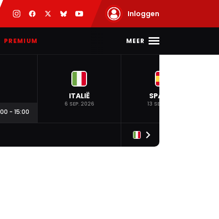
Inloggen
MEER
PREMIUM
ITALIË
SPANJE
6 SEP. 2026
13 SEP. 2026
:00
-
15:00