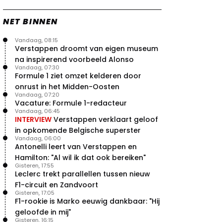
NET BINNEN
Vandaag, 08:15
Verstappen droomt van eigen museum
na inspirerend voorbeeld Alonso
Vandaag, 07:30
Formule 1 ziet omzet kelderen door
onrust in het Midden-Oosten
Vandaag, 07:20
Vacature: Formule 1-redacteur
Vandaag, 06:45
INTERVIEW
Verstappen verklaart geloof
in opkomende Belgische superster
Vandaag, 06:00
Antonelli leert van Verstappen en
Hamilton: "Al wil ik dat ook bereiken"
Gisteren, 17:55
Leclerc trekt parallellen tussen nieuw
F1-circuit en Zandvoort
Gisteren, 17:05
F1-rookie is Marko eeuwig dankbaar: "Hij
geloofde in mij"
Gisteren, 16:15