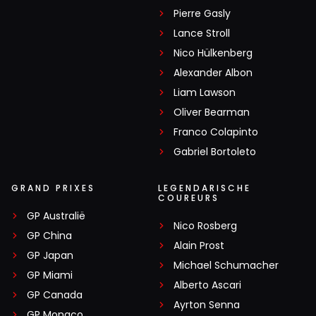
Pierre Gasly
Lance Stroll
Nico Hülkenberg
Alexander Albon
Liam Lawson
Oliver Bearman
Franco Colapinto
Gabriel Bortoleto
GRAND PRIXES
LEGENDARISCHE
COUREURS
GP Australië
Nico Rosberg
GP China
Alain Prost
GP Japan
Michael Schumacher
GP Miami
Alberto Ascari
GP Canada
Ayrton Senna
GP Monaco