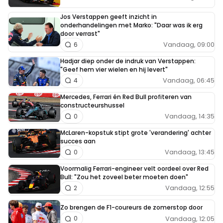
Jos Verstappen geeft inzicht in
onderhandelingen met Marko: "Daar was ik erg
door verrast"
Vandaag, 09:00
6
Hadjar diep onder de indruk van Verstappen:
"Geef hem vier wielen en hij levert"
Vandaag, 06:45
4
Mercedes, Ferrari én Red Bull profiteren van
constructeurshussel
Vandaag, 14:35
0
McLaren-kopstuk stipt grote 'verandering' achter
succes aan
Vandaag, 13:45
0
Voormalig Ferrari-engineer velt oordeel over Red
Bull: "Zou het zoveel beter moeten doen"
Vandaag, 12:55
2
Zo brengen de F1-coureurs de zomerstop door
Vandaag, 12:05
0