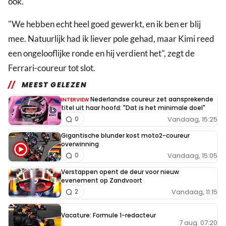
ook."
"We hebben echt heel goed gewerkt, en ik ben er blij
mee. Natuurlijk had ik liever pole gehad, maar Kimi reed
een ongelooflijke ronde en hij verdient het", zegt de
Ferrari-coureur tot slot.
MEEST GELEZEN
Nederlandse coureur zet aansprekende
INTERVIEW
titel uit haar hoofd: "Dat is het minimale doel"
Vandaag, 15:25
0
Gigantische blunder kost moto2-coureur
overwinning
Vandaag, 15:05
0
Verstappen opent de deur voor nieuw
evenement op Zandvoort
Vandaag, 11:15
2
Vacature: Formule 1-redacteur
7 aug. 07:20