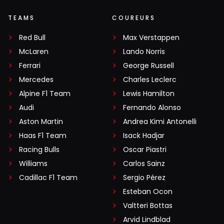
TEAMS
COUREURS
Red Bull
Max Verstappen
McLaren
Lando Norris
Ferrari
George Russell
Mercedes
Charles Leclerc
Alpine F1 Team
Lewis Hamilton
Audi
Fernando Alonso
Aston Martin
Andrea Kimi Antonelli
Haas F1 Team
Isack Hadjar
Racing Bulls
Oscar Piastri
Williams
Carlos Sainz
Cadillac F1 Team
Sergio Pérez
Esteban Ocon
Valtteri Bottas
Arvid Lindblad