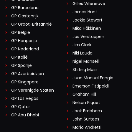
Gilles Villeneuve
GP Barcelona
James Hunt
GP Oostenrijk
Jackie Stewart
GP Groot-Brittannië
Mika Häkkinen
GP België
Jos Verstappen
GP Hongarije
Jim Clark
GP Nederland
Niki Lauda
GP Italië
Nigel Mansell
GP Spanje
Stirling Moss
GP Azerbeidzjan
Juan Manuel Fangio
GP Singapore
Emerson Fittipaldi
GP Verenigde Staten
Graham Hill
GP Las Vegas
Nelson Piquet
GP Qatar
Jack Brabham
GP Abu Dhabi
John Surtees
Mario Andretti