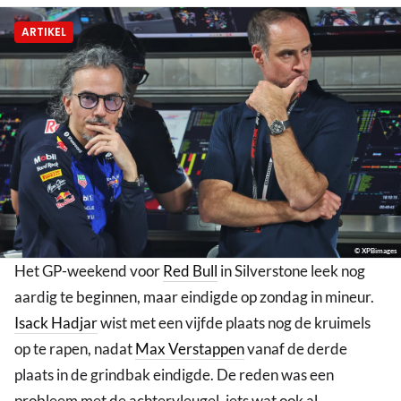
ARTIKEL
© XPBimages
Het GP-weekend voor
Red Bull
in Silverstone leek nog
aardig te beginnen, maar eindigde op zondag in mineur.
Isack Hadjar
wist met een vijfde plaats nog de kruimels
op te rapen, nadat
Max Verstappen
vanaf de derde
plaats in de grindbak eindigde. De reden was een
probleem met de achtervleugel, iets wat ook al