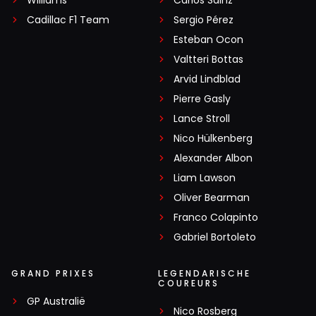
Williams
Carlos Sainz
Cadillac F1 Team
Sergio Pérez
Esteban Ocon
Valtteri Bottas
Arvid Lindblad
Pierre Gasly
Lance Stroll
Nico Hülkenberg
Alexander Albon
Liam Lawson
Oliver Bearman
Franco Colapinto
Gabriel Bortoleto
GRAND PRIXES
LEGENDARISCHE
COUREURS
GP Australië
Nico Rosberg