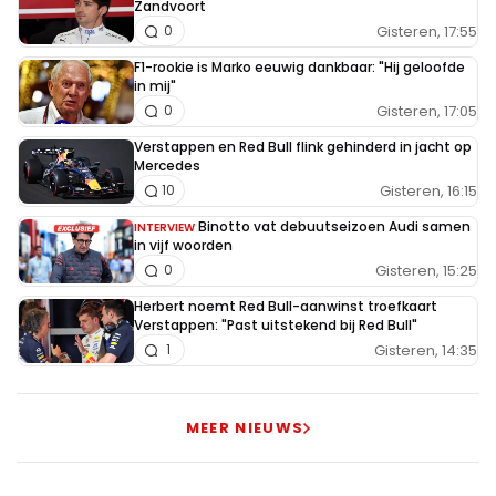
Zandvoort
Gisteren, 17:55
0
F1-rookie is Marko eeuwig dankbaar: "Hij geloofde
in mij"
Gisteren, 17:05
0
Verstappen en Red Bull flink gehinderd in jacht op
Mercedes
Gisteren, 16:15
10
Binotto vat debuutseizoen Audi samen
INTERVIEW
in vijf woorden
Gisteren, 15:25
0
Herbert noemt Red Bull-aanwinst troefkaart
Verstappen: "Past uitstekend bij Red Bull"
Gisteren, 14:35
1
MEER NIEUWS