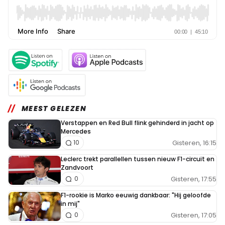
MEEST GELEZEN
Verstappen en Red Bull flink gehinderd in jacht op
Mercedes
Gisteren, 16:15
10
Leclerc trekt parallellen tussen nieuw F1-circuit en
Zandvoort
Gisteren, 17:55
0
F1-rookie is Marko eeuwig dankbaar: "Hij geloofde
in mij"
Gisteren, 17:05
0