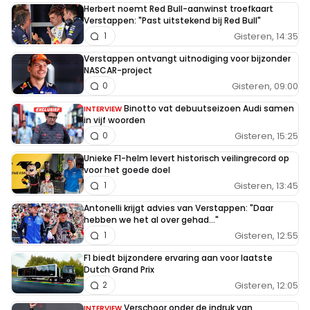
Herbert noemt Red Bull-aanwinst troefkaart
Verstappen: "Past uitstekend bij Red Bull"
Gisteren, 14:35
1
Verstappen ontvangt uitnodiging voor bijzonder
NASCAR-project
Gisteren, 09:00
0
Binotto vat debuutseizoen Audi samen
INTERVIEW
in vijf woorden
Gisteren, 15:25
0
Unieke F1-helm levert historisch veilingrecord op
voor het goede doel
Gisteren, 13:45
1
Antonelli krijgt advies van Verstappen: "Daar
hebben we het al over gehad..."
Gisteren, 12:55
1
F1 biedt bijzondere ervaring aan voor laatste
Dutch Grand Prix
Gisteren, 12:05
2
Verschoor onder de indruk van
INTERVIEW