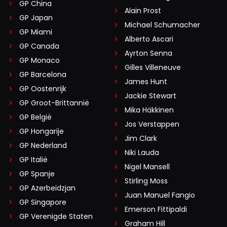
GP China
Alain Prost
GP Japan
Michael Schumacher
GP Miami
Alberto Ascari
GP Canada
Ayrton Senna
GP Monaco
Gilles Villeneuve
GP Barcelona
James Hunt
GP Oostenrijk
Jackie Stewart
GP Groot-Brittannië
Mika Häkkinen
GP België
Jos Verstappen
GP Hongarije
Jim Clark
GP Nederland
Niki Lauda
GP Italië
Nigel Mansell
GP Spanje
Stirling Moss
GP Azerbeidzjan
Juan Manuel Fangio
GP Singapore
Emerson Fittipaldi
GP Verenigde Staten
Graham Hill