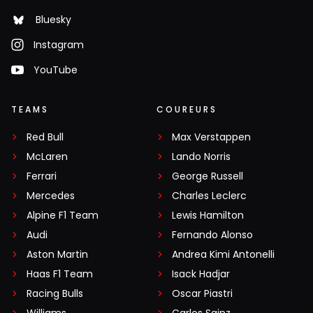
Bluesky
Instagram
YouTube
TEAMS
COUREURS
Red Bull
Max Verstappen
McLaren
Lando Norris
Ferrari
George Russell
Mercedes
Charles Leclerc
Alpine F1 Team
Lewis Hamilton
Audi
Fernando Alonso
Aston Martin
Andrea Kimi Antonelli
Haas F1 Team
Isack Hadjar
Racing Bulls
Oscar Piastri