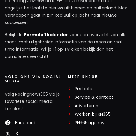
op RacingNews365.nl de F1-site van Nederland met
dagelijks het laatste nieuws uit binnen en buitenland. Max
Verstappen gaat in zijn Red Bull op jacht naar nieuwe
successen.
Bekijk de
Formule 1 kalender
voor een overzicht van alle
races, met uitgebreide informatie van de races en real-
time informatie. Wil je F1 op TV kijken bekijk dan het
complete overzicht!
VOLG ONS VIA SOCIAL
MEER RN365
MEDIA
Redactie
Volg RacingNews365 via je
Service & contact
favoriete social media
Adverteren
kanalen!
Werken bij RN365
Facebook
RN365.agency
X