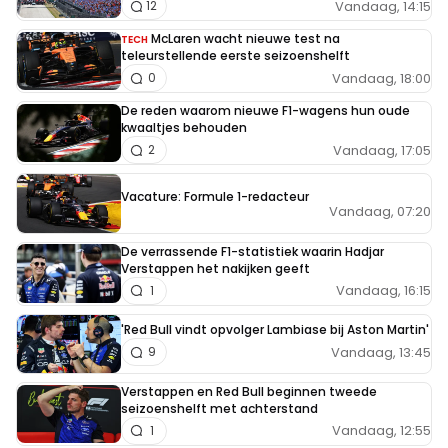
Vandaag, 14:15
12
McLaren wacht nieuwe test na
TECH
teleurstellende eerste seizoenshelft
Vandaag, 18:00
0
De reden waarom nieuwe F1-wagens hun oude
kwaaltjes behouden
Vandaag, 17:05
2
Vacature: Formule 1-redacteur
Vandaag, 07:20
De verrassende F1-statistiek waarin Hadjar
Verstappen het nakijken geeft
Vandaag, 16:15
1
'Red Bull vindt opvolger Lambiase bij Aston Martin'
Vandaag, 13:45
9
Verstappen en Red Bull beginnen tweede
seizoenshelft met achterstand
Vandaag, 12:55
1