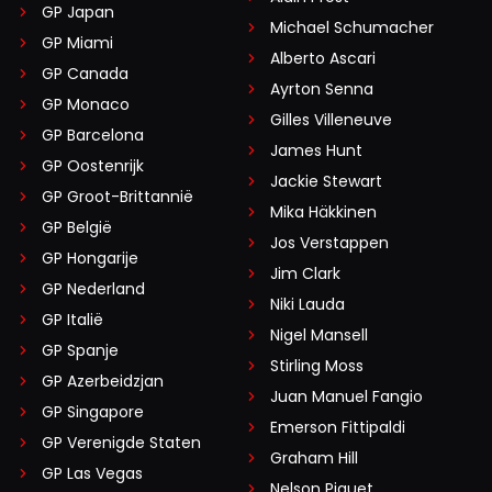
GP Japan
Michael Schumacher
GP Miami
Alberto Ascari
GP Canada
Ayrton Senna
GP Monaco
Gilles Villeneuve
GP Barcelona
James Hunt
GP Oostenrijk
Jackie Stewart
GP Groot-Brittannië
Mika Häkkinen
GP België
Jos Verstappen
GP Hongarije
Jim Clark
GP Nederland
Niki Lauda
GP Italië
Nigel Mansell
GP Spanje
Stirling Moss
GP Azerbeidzjan
Juan Manuel Fangio
GP Singapore
Emerson Fittipaldi
GP Verenigde Staten
Graham Hill
GP Las Vegas
Nelson Piquet