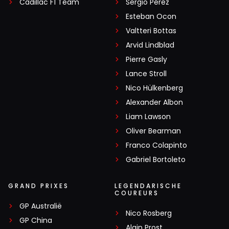
Cadillac F1 Team
Sergio Pérez
Esteban Ocon
Valtteri Bottas
Arvid Lindblad
Pierre Gasly
Lance Stroll
Nico Hülkenberg
Alexander Albon
Liam Lawson
Oliver Bearman
Franco Colapinto
Gabriel Bortoleto
GRAND PRIXES
LEGENDARISCHE
COUREURS
GP Australië
Nico Rosberg
GP China
Alain Prost