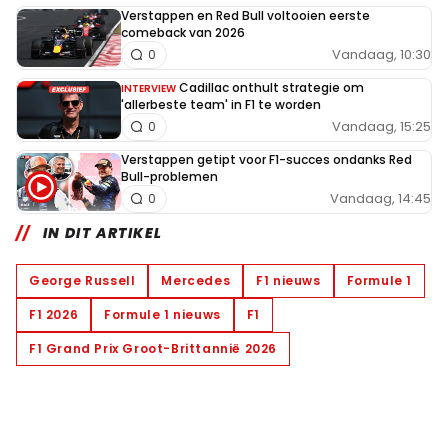
Verstappen en Red Bull voltooien eerste
comeback van 2026
Vandaag, 10:30
0
Cadillac onthult strategie om
INTERVIEW
'allerbeste team' in F1 te worden
Vandaag, 15:25
0
Verstappen getipt voor F1-succes ondanks Red
Bull-problemen
Vandaag, 14:45
0
IN DIT ARTIKEL
George Russell
Mercedes
F1 nieuws
Formule 1
F1 2026
Formule 1 nieuws
F1
F1 Grand Prix Groot-Brittannië 2026