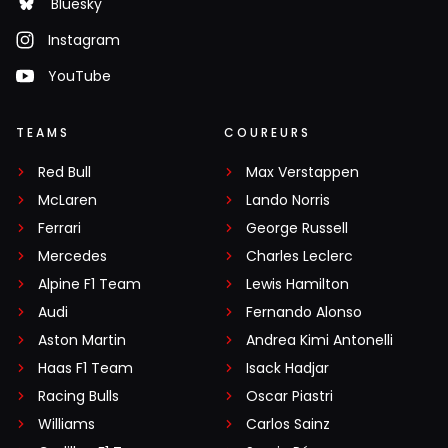
Bluesky
Instagram
YouTube
TEAMS
COUREURS
Red Bull
Max Verstappen
McLaren
Lando Norris
Ferrari
George Russell
Mercedes
Charles Leclerc
Alpine F1 Team
Lewis Hamilton
Audi
Fernando Alonso
Aston Martin
Andrea Kimi Antonelli
Haas F1 Team
Isack Hadjar
Racing Bulls
Oscar Piastri
Williams
Carlos Sainz