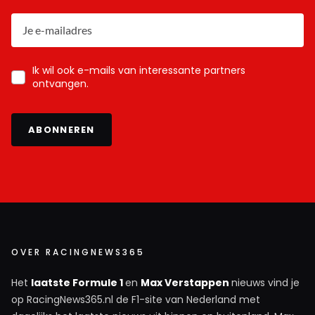
Ik wil ook e-mails van interessante partners
ontvangen.
ABONNEREN
OVER RACINGNEWS365
Het
laatste Formule 1
en
Max Verstappen
nieuws vind je
op RacingNews365.nl de F1-site van Nederland met