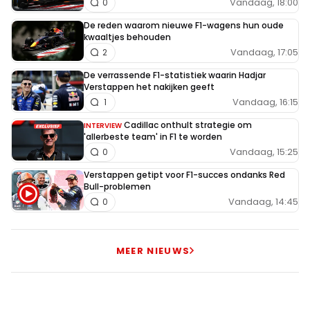
Vandaag, 18:00
0
De reden waarom nieuwe F1-wagens hun oude
kwaaltjes behouden
Vandaag, 17:05
2
De verrassende F1-statistiek waarin Hadjar
Verstappen het nakijken geeft
Vandaag, 16:15
1
Cadillac onthult strategie om
INTERVIEW
'allerbeste team' in F1 te worden
Vandaag, 15:25
0
Verstappen getipt voor F1-succes ondanks Red
Bull-problemen
Vandaag, 14:45
0
MEER NIEUWS