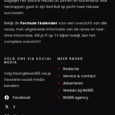
dagelijks het laatste nieuws uit binnen en buitenland. Max
Verstappen gaat in zijn Red Bull op jacht naar nieuwe
successen.
Bekijk de
Formule 1 kalender
voor een overzicht van alle
races, met uitgebreide informatie van de races en real-
time informatie. Wil je F1 op TV kijken bekijk dan het
complete overzicht!
VOLG ONS VIA SOCIAL
MEER RN365
MEDIA
Redactie
Volg RacingNews365 via je
Service & contact
favoriete social media
Adverteren
kanalen!
Werken bij RN365
Facebook
RN365.agency
X