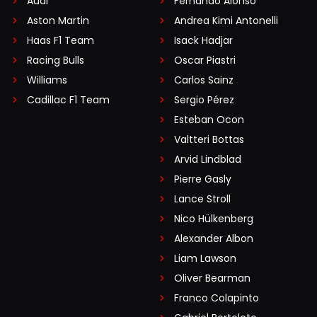
Audi
Fernando Alonso
Aston Martin
Andrea Kimi Antonelli
Haas F1 Team
Isack Hadjar
Racing Bulls
Oscar Piastri
Williams
Carlos Sainz
Cadillac F1 Team
Sergio Pérez
Esteban Ocon
Valtteri Bottas
Arvid Lindblad
Pierre Gasly
Lance Stroll
Nico Hülkenberg
Alexander Albon
Liam Lawson
Oliver Bearman
Franco Colapinto