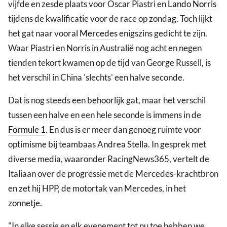
vijfde en zesde plaats voor Oscar Piastri en
Lando Norris
tijdens de kwalificatie voor de race op zondag. Toch lijkt
het gat naar vooral
Mercedes
enigszins gedicht te zijn.
Waar Piastri en Norris in Australië nog acht en negen
tienden tekort kwamen op de tijd van George Russell, is
het verschil in China 'slechts' een halve seconde.
Dat is nog steeds een behoorlijk gat, maar het verschil
tussen een halve en een hele seconde is immens in de
Formule 1
. En dus is er meer dan genoeg ruimte voor
optimisme bij teambaas Andrea Stella. In gesprek met
diverse media, waaronder RacingNews365, vertelt de
Italiaan over de progressie met de Mercedes-krachtbron
en zet hij HPP, de motortak van Mercedes, in het
zonnetje.
"In elke sessie en elk evenement tot nu toe hebben we