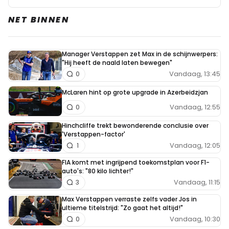
NET BINNEN
Manager Verstappen zet Max in de schijnwerpers:
"Hij heeft de naald laten bewegen"
Vandaag, 13:45
0
McLaren hint op grote upgrade in Azerbeidzjan
Vandaag, 12:55
0
Hinchcliffe trekt bewonderende conclusie over
'Verstappen-factor'
Vandaag, 12:05
1
FIA komt met ingrijpend toekomstplan voor F1-
auto's: "80 kilo lichter!"
Vandaag, 11:15
3
Max Verstappen verraste zelfs vader Jos in
ultieme titelstrijd: "Zo gaat het altijd!"
Vandaag, 10:30
0