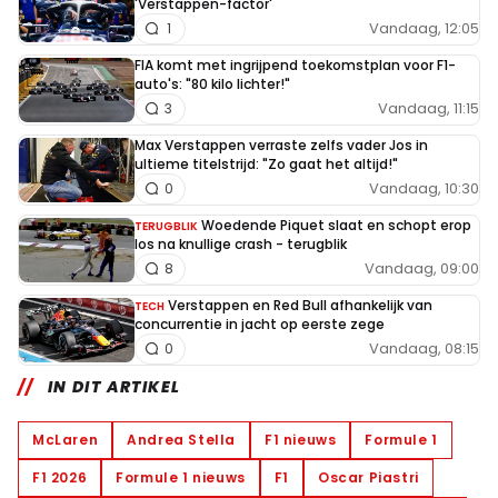
'Verstappen-factor'
Vandaag, 12:05
1
FIA komt met ingrijpend toekomstplan voor F1-
auto's: "80 kilo lichter!"
Vandaag, 11:15
3
Max Verstappen verraste zelfs vader Jos in
ultieme titelstrijd: "Zo gaat het altijd!"
Vandaag, 10:30
0
Woedende Piquet slaat en schopt erop
TERUGBLIK
los na knullige crash - terugblik
Vandaag, 09:00
8
Verstappen en Red Bull afhankelijk van
TECH
concurrentie in jacht op eerste zege
Vandaag, 08:15
0
IN DIT ARTIKEL
McLaren
Andrea Stella
F1 nieuws
Formule 1
F1 2026
Formule 1 nieuws
F1
Oscar Piastri