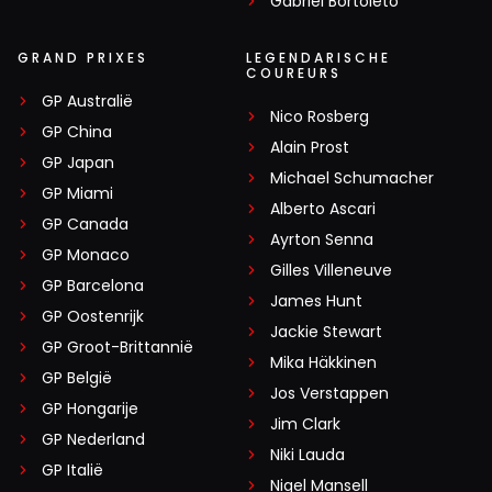
Gabriel Bortoleto
GRAND PRIXES
LEGENDARISCHE
COUREURS
GP Australië
Nico Rosberg
GP China
Alain Prost
GP Japan
Michael Schumacher
GP Miami
Alberto Ascari
GP Canada
Ayrton Senna
GP Monaco
Gilles Villeneuve
GP Barcelona
James Hunt
GP Oostenrijk
Jackie Stewart
GP Groot-Brittannië
Mika Häkkinen
GP België
Jos Verstappen
GP Hongarije
Jim Clark
GP Nederland
Niki Lauda
GP Italië
Nigel Mansell