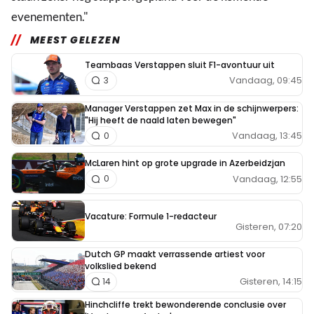
evenementen."
MEEST GELEZEN
Teambaas Verstappen sluit F1-avontuur uit
Vandaag, 09:45
3
Manager Verstappen zet Max in de schijnwerpers:
"Hij heeft de naald laten bewegen"
Vandaag, 13:45
0
McLaren hint op grote upgrade in Azerbeidzjan
Vandaag, 12:55
0
Vacature: Formule 1-redacteur
Gisteren, 07:20
Dutch GP maakt verrassende artiest voor
volkslied bekend
Gisteren, 14:15
14
Hinchcliffe trekt bewonderende conclusie over