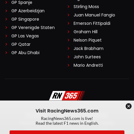
GP Spanje
Stirling Moss
GP Azerbeidzjan
Juan Manuel Fangio
GP Singapore
Emerson Fittipaldi
GP Verenigde Staten
Graham Hill
GP Las Vegas
Nelson Piquet
GP Qatar
Jack Brabham
GP Abu Dhabi
John Surtees
Mario Andretti
Visit RacingNews365.com
Disclaimer
Algemene voorwaarden
RacingNews365.com is live!
Privacy Policy
Created by On Your Marks
Read the latest F1 news in English.
Privacy manager
Kansspeluitingen