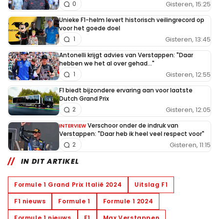
Gisteren, 15:25
0
Unieke F1-helm levert historisch veilingrecord op
voor het goede doel
Gisteren, 13:45
1
Antonelli krijgt advies van Verstappen: "Daar
hebben we het al over gehad..."
Gisteren, 12:55
1
F1 biedt bijzondere ervaring aan voor laatste
Dutch Grand Prix
Gisteren, 12:05
2
Verschoor onder de indruk van
INTERVIEW
Verstappen: "Daar heb ik heel veel respect voor"
Gisteren, 11:15
2
IN DIT ARTIKEL
Formule 1 Grand Prix Italië 2024
Uitslag F1
F1 nieuws
Formule 1
Formule 1 2024
Formule 1 nieuws
F1
Max Verstappen