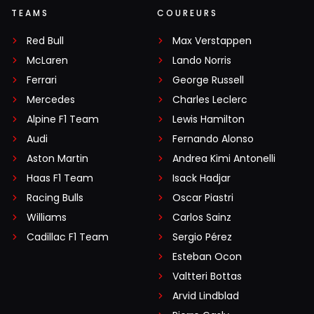
TEAMS
COUREURS
Red Bull
Max Verstappen
McLaren
Lando Norris
Ferrari
George Russell
Mercedes
Charles Leclerc
Alpine F1 Team
Lewis Hamilton
Audi
Fernando Alonso
Aston Martin
Andrea Kimi Antonelli
Haas F1 Team
Isack Hadjar
Racing Bulls
Oscar Piastri
Williams
Carlos Sainz
Cadillac F1 Team
Sergio Pérez
Esteban Ocon
Valtteri Bottas
Arvid Lindblad