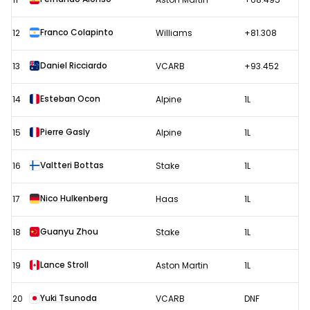
Franco Colapinto
12
Williams
+81.308
Daniel Ricciardo
13
VCARB
+93.452
Esteban Ocon
14
Alpine
1L
Pierre Gasly
15
Alpine
1L
Valtteri Bottas
16
Stake
1L
Nico Hulkenberg
17
Haas
1L
Guanyu Zhou
18
Stake
1L
Lance Stroll
19
Aston Martin
1L
Yuki Tsunoda
20
VCARB
DNF