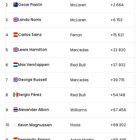
1
Oscar Piastri
2
McLaren
+2.664
GP
Italië
Lando Norris
3
McLaren
+6.153
2024
Carlos Sainz
4
Ferrari
+15.621
Lewis Hamilton
5
Mercedes
+22.820
Max Verstappen
6
Red Bull
+37.932
George Russell
7
Mercedes
+39.715
Sergio Pérez
8
Red Bull
+54.148
Alexander Albon
9
Williams
+67.456
10
Kevin Magnussen
Haas
+68.302
Fernando Alonso
11
Aston Martin
+68.495