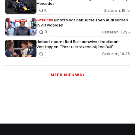
Mercedes
Gisteren, 16:15
10
Binotto vat debuutseizoen Audi samen
INTERVIEW
in vijf woorden
Gisteren, 15:25
0
Herbert noemt Red Bull-aanwinst troefkaart
Verstappen: "Past uitstekend bij Red Bull"
Gisteren, 14:35
1
MEER NIEUWS