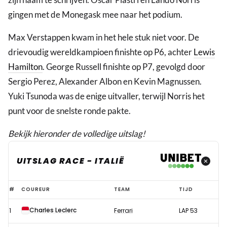
gingen met de Monegask mee naar het podium.
Max Verstappen kwam in het hele stuk niet voor. De
drievoudig wereldkampioen finishte op P6, achter
Lewis
Hamilton
. George Russell finishte op P7, gevolgd door
Sergio Perez, Alexander Albon en Kevin Magnussen.
Yuki Tsunoda was de enige uitvaller, terwijl Norris het
punt voor de snelste ronde pakte.
Bekijk hieronder de volledige uitslag!
UITSLAG RACE - ITALIË
Uitslag
#
COUREUR
TEAM
TIJD
race
Charles Leclerc
1
Ferrari
LAP 53
Formule