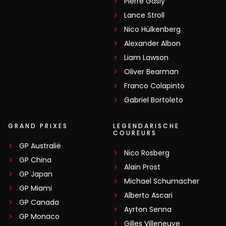
Pierre Gasly
Lance Stroll
Nico Hülkenberg
Alexander Albon
Liam Lawson
Oliver Bearman
Franco Colapinto
Gabriel Bortoleto
GRAND PRIXES
LEGENDARISCHE
COUREURS
GP Australië
Nico Rosberg
GP China
Alain Prost
GP Japan
Michael Schumacher
GP Miami
Alberto Ascari
GP Canada
Ayrton Senna
GP Monaco
Gilles Villeneuve