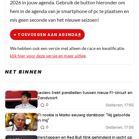
2026 in jouw agenda. Gebruik de button hieronder om
jongen
hem in de agenda van je smartphone of pc te plaatsen en
mis geen seconde van het nieuwe seizoen!
+ TOEVOEGEN AAN AGENDA
Meepraten? Dat kan! Je hoeft je alleen maar aan te
melden met een RN365-account.
We hebben ook een versie met alleen de race en kwalificatie.
klik hier voor deze versie en meer uitleg
.
INLOGGEN
AANMELDEN
NET BINNEN
Leclerc trekt parallellen tussen nieuw F1-circuit en
Zandvoort
Gisteren, 17:55
0
F1-rookie is Marko eeuwig dankbaar: "Hij geloofde
in mij"
Gisteren, 17:05
0
Verstappen en Red Bull flink gehinderd in jacht op