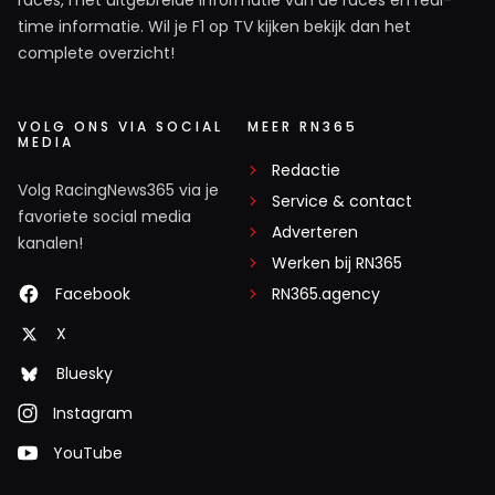
races, met uitgebreide informatie van de races en real-
time informatie. Wil je F1 op TV kijken bekijk dan het
complete overzicht!
VOLG ONS VIA SOCIAL
MEER RN365
MEDIA
Redactie
Volg RacingNews365 via je
Service & contact
favoriete social media
Adverteren
kanalen!
Werken bij RN365
Facebook
RN365.agency
X
Bluesky
Instagram
YouTube