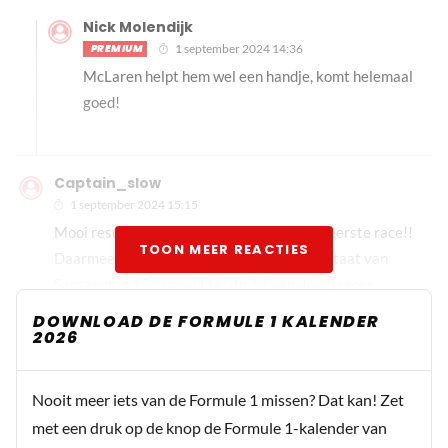
Nick Molendijk
PREMIUM
1 september 2024 14:36
McLaren helpt hem wel een handje, komt helemaal
goed!
Captain_slow
1 september 2024 15:15
Mooi resultaat voor Colapinto. 12e in zijn eerste race!!
TOON MEER REACTIES
Daarmee evenaart hij bijna het beste resultaat van
Sargeant in 15 races (11e). In 14 van de 15 races
eindigde Sargeant lager dan Colapinto vandaag. Daar
DOWNLOAD DE FORMULE 1 KALENDER
2026
mag hij trots op zijn!
RubySander
Nooit meer iets van de Formule 1 missen? Dat kan! Zet
1 september 2024 16:07
met een druk op de knop de Formule 1-kalender van
En heel gehouden, al met al een nette race van die