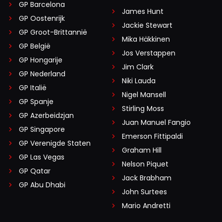
GP Barcelona
James Hunt
GP Oostenrijk
Jackie Stewart
GP Groot-Brittannië
Mika Häkkinen
GP België
Jos Verstappen
GP Hongarije
Jim Clark
GP Nederland
Niki Lauda
GP Italië
Nigel Mansell
GP Spanje
Stirling Moss
GP Azerbeidzjan
Juan Manuel Fangio
GP Singapore
Emerson Fittipaldi
GP Verenigde Staten
Graham Hill
GP Las Vegas
Nelson Piquet
GP Qatar
Jack Brabham
GP Abu Dhabi
John Surtees
Mario Andretti