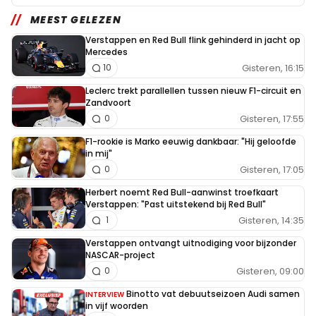
MEEST GELEZEN
Verstappen en Red Bull flink gehinderd in jacht op
Mercedes
Gisteren, 16:15
10
Leclerc trekt parallellen tussen nieuw F1-circuit en
Zandvoort
Gisteren, 17:55
0
F1-rookie is Marko eeuwig dankbaar: "Hij geloofde
in mij"
Gisteren, 17:05
0
Herbert noemt Red Bull-aanwinst troefkaart
Verstappen: "Past uitstekend bij Red Bull"
Gisteren, 14:35
1
Verstappen ontvangt uitnodiging voor bijzonder
NASCAR-project
Gisteren, 09:00
0
Binotto vat debuutseizoen Audi samen
INTERVIEW
in vijf woorden