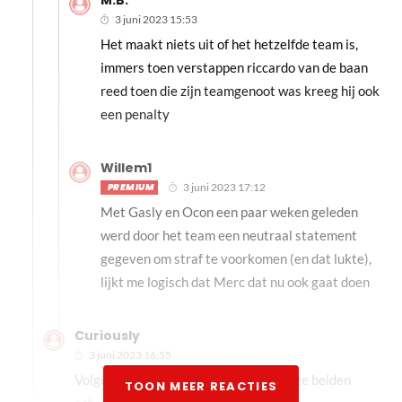
M.B.
3 juni 2023 15:53
Het maakt niets uit of het hetzelfde team is,
immers toen verstappen riccardo van de baan
reed toen die zijn teamgenoot was kreeg hij ook
een penalty
Willem1
PREMIUM
3 juni 2023 17:12
Met Gasly en Ocon een paar weken geleden
werd door het team een neutraal statement
gegeven om straf te voorkomen (en dat lukte),
lijkt me logisch dat Merc dat nu ook gaat doen
Curiously
3 juni 2023 16:55
Volgens een later artikel hier moeten ze beiden
TOON MEER REACTIES