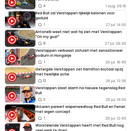
1 aug. 09:15
4
Dit bericht is aangepast op:
3-06
Red Bull zal Verstappen rijkelijk belonen voor
geduld
audrey-chayenne#37477
27 jul. 14:00
1
4 juni 2023 07:44
Antonelli weet niet wat hij ziet met Verstappen:
"Oh my god!"
Hoezo reed max veel te hard? Hij zat in een
27 jul. 06:30
8
snelle ronde. Gasly zat op de racelijn te chillen.
Verstappen verbaast zichzelf met sensationeel
podium in Hongarije
26 jul. 18:45
1
Palpatine63
Getergde Verstappen zet Hamilton brutaal opzij
5 juni 2023 20:18
met heerlijke actie
@audrey-chayenne#37477 : Ben je bekend met
26 jul. 13:35
13
het fenomeen "sarcasme" ?
Verstappen slaat alarm na nieuwe tegenslag Red
Bull
25 jul. 19:00
3
McLaren pareert wapenwedloop Red Bull en Ferrari
met eigen concept
Meepraten? Dat kan! Je hoeft je alleen maar aan te
25 jul. 12:40
1
melden met een RN365-account.
Worstelende Verstappen heeft met Red Bull nog
veel werk te doen