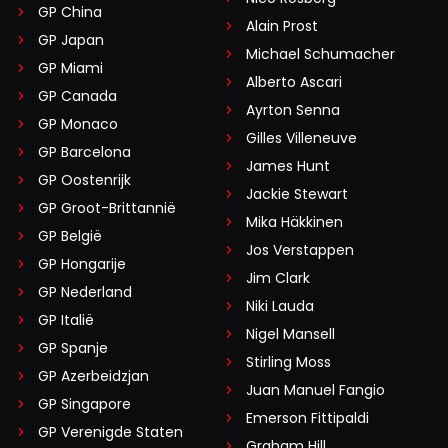
GP China
Alain Prost
GP Japan
Michael Schumacher
GP Miami
Alberto Ascari
GP Canada
Ayrton Senna
GP Monaco
Gilles Villeneuve
GP Barcelona
James Hunt
GP Oostenrijk
Jackie Stewart
GP Groot-Brittannië
Mika Häkkinen
GP België
Jos Verstappen
GP Hongarije
Jim Clark
GP Nederland
Niki Lauda
GP Italië
Nigel Mansell
GP Spanje
Stirling Moss
GP Azerbeidzjan
Juan Manuel Fangio
GP Singapore
Emerson Fittipaldi
GP Verenigde Staten
Graham Hill