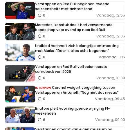
Verstappen en Red Bull beginnen tweede
seizoenshelft met achterstand
Vandaag, 12:55
0
Mercedes-kopstuk deelt hartverwarmende
boodschap voor overstap naar Red Bull
Vandaag, 12:05
0
Lindblad herinnert zich belangrijke ontmoeting
met Marko: "Daar is alles echt begonnen"
Vandaag, 11:15
0
Verstappen en Red Bull voltooien eerste
comeback van 2026
Vandaag, 10:30
0
Coronel weigert vergelijking tussen
INTERVIEW
Verstappen en Antonelli: "Nog niet dat niveau"
Vandaag, 09:45
0
Briatore pleit voor ingrijpende wijziging F1-
weekenden
Vandaag, 09:00
6
Verstappen droomt van eigen museum na