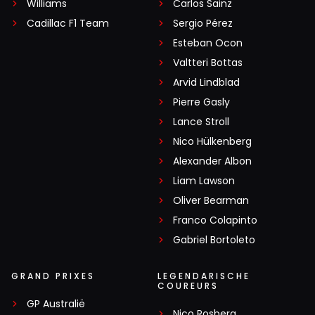
Williams
Carlos Sainz
Cadillac F1 Team
Sergio Pérez
Esteban Ocon
Valtteri Bottas
Arvid Lindblad
Pierre Gasly
Lance Stroll
Nico Hülkenberg
Alexander Albon
Liam Lawson
Oliver Bearman
Franco Colapinto
Gabriel Bortoleto
GRAND PRIXES
LEGENDARISCHE
COUREURS
GP Australië
Nico Rosberg