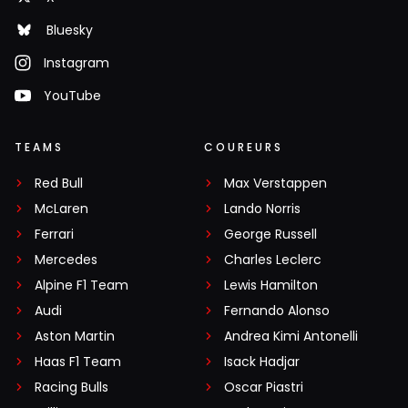
Bluesky
Instagram
YouTube
TEAMS
COUREURS
Red Bull
Max Verstappen
McLaren
Lando Norris
Ferrari
George Russell
Mercedes
Charles Leclerc
Alpine F1 Team
Lewis Hamilton
Audi
Fernando Alonso
Aston Martin
Andrea Kimi Antonelli
Haas F1 Team
Isack Hadjar
Racing Bulls
Oscar Piastri