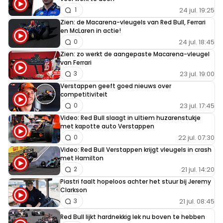
24 jul. 19:25
1
INLOGGEN
AANMELDEN
Zien: de Macarena-vleugels van Red Bull, Ferrari
en McLaren in actie!
24 jul. 18:45
0
Zien: zo werkt de aangepaste Macarena-vleugel
van Ferrari
23 jul. 19:00
3
Verstappen geeft goed nieuws over
competitiviteit
23 jul. 17:45
0
Video: Red Bull slaagt in ultiem huzarenstukje
met kapotte auto Verstappen
22 jul. 07:30
0
Video: Red Bull Verstappen krijgt vleugels in crash
met Hamilton
21 jul. 14:20
2
Piastri faalt hopeloos achter het stuur bij Jeremy
Clarkson
21 jul. 08:45
3
Red Bull lijkt hardnekkig lek nu boven te hebben