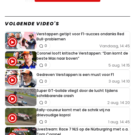
erheen.
han49
VOLGENDE VIDEO'S
3 juni 2023 17:04
zal wel weer in de doofpot gestopt worden
Verstappen getipt voor F1-succes ondanks Red
Bull-problemen
Vandaag, 14:45
0
Coronel looft kritische Verstappen: “Dan komt de
Omerta
beste Max naar boven”
3 juni 2023 15:41
5 aug. 14:15
0
Wordt een straf voor max. Hij kon ook uitwijken toch? 🤣
Gedreven Verstappen is een must voor F1
😂😅
3 aug. 14:10
0
Super GT-bolide vliegt door de lucht tijdens
schrikbarende crash
Palpatine63
2 aug. 14:20
0
3 juni 2023 16:06
Rally-coureur komt met de schrik vrij na
Ik denk alleen een reprimande voor Max, hij komt
drievoudige koprol
ermee weg omdat ie Gasly niet geraakt heeft. Verder
1 aug. 14:45
0
reed hij natuurlijk wel veel te hard!
Livestream: Race 7 NLS op de Nürburgring met o.a.
Tom Coronel