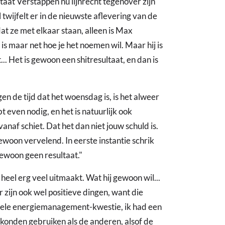
taat Verstappen nu lijnrecht tegenover zijn
twijfelt er in de nieuwste aflevering van de
t ze met elkaar staan, alleen is Max
is maar net hoe je het noemen wil. Maar hij is
t... Het is gewoon een shitresultaat, en dan is
n de tijd dat het woensdag is, is het alweer
t even nodig, en het is natuurlijk ook
anaf schiet. Dat het dan niet jouw schuld is.
gewoon vervelend. In eerste instantie schrik
 gewoon geen resultaat."
 heel erg veel uitmaakt. Wat hij gewoon wil...
r zijn ook wel positieve dingen, want die
e hele energiemanagement-kwestie, ik had een
ij konden gebruiken als de anderen, alsof de