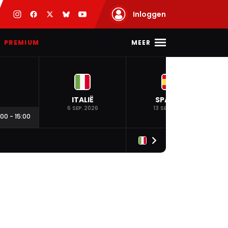
Inloggen
MEER
PREMIUM
ITALIË
SPANJE
6 SEP. 2026
13 SEP. 2026
:00
-
15:00