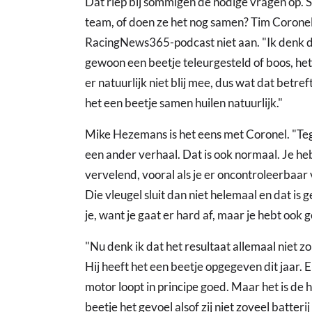
Dat riep bij sommigen de nodige vragen op. S
team, of doen ze het nog samen? Tim Coronel 
RacingNews365-podcast niet aan. "Ik denk da
gewoon een beetje teleurgesteld of boos, het 
er natuurlijk niet blij mee, dus wat dat betref
het een beetje samen huilen natuurlijk."
Mike Hezemans is het eens met Coronel. "Tege
een ander verhaal. Dat is ook normaal. Je heb
vervelend, vooral als je er oncontroleerbaar v
Die vleugel sluit dan niet helemaal en dat is 
je, want je gaat er hard af, maar je hebt ook
"Nu denk ik dat het resultaat allemaal niet zo
Hij heeft het een beetje opgegeven dit jaar. E
motor loopt in principe goed. Maar het is d
beetje het gevoel alsof zij niet zoveel batter