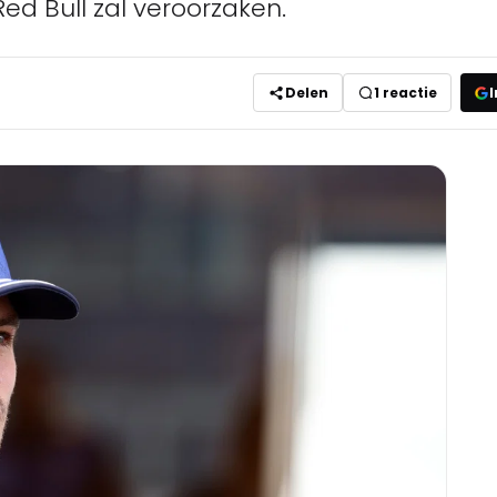
ed Bull zal veroorzaken.
Delen
1
reactie
I