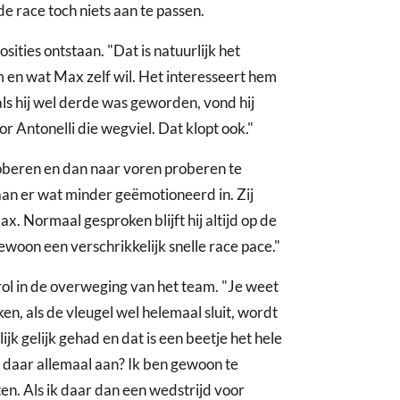
de race toch niets aan te passen.
ities ontstaan. "Dat is natuurlijk het
m en wat Max zelf wil. Het interesseert hem
 als hij wel derde was geworden, vond hij
or Antonelli die wegviel. Dat klopt ook."
oberen en dan naar voren proberen te
aan er wat minder geëmotioneerd in. Zij
x. Normaal gesproken blijft hij altijd op de
 gewoon een verschrikkelijk snelle race pace."
ol in de overweging van het team. "Je weet
n, als de vleugel wel helemaal sluit, wordt
jk gelijk gehad en dat is een beetje het hele
 daar allemaal aan? Ik ben gewoon te
ten. Als ik daar dan een wedstrijd voor