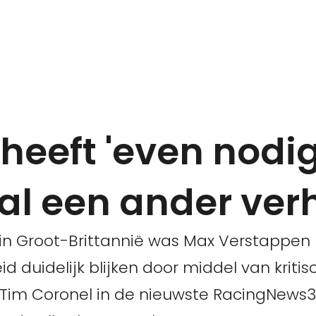
eeft 'even nodig
l een ander verh
n Groot-Brittannië was Max Verstappen 
eid duidelijk blijken door middel van krit
Tim Coronel in de nieuwste RacingNews