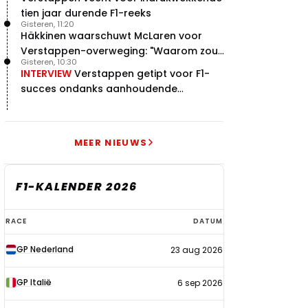
tien jaar durende F1-reeks
Gisteren, 11:20
Häkkinen waarschuwt McLaren voor
Verstappen-overweging: "Waarom zou
Gisteren, 10:30
je?"
INTERVIEW
Verstappen getipt voor F1-
succes ondanks aanhoudende
problemen
MEER NIEUWS
F1-KALENDER 2026
F1-
RACE
DATUM
kalender
GP Nederland
23 aug 2026
2026
GP Italië
6 sep 2026