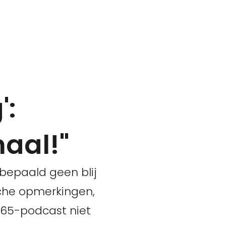
':
aal!"
bepaald geen blij
ische opmerkingen,
365-podcast niet