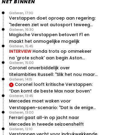
NET BINNEN
Gisteren, 17:30
Verstappen doet oproep aan regering:
"Iedereen ziet wat autosport teweeg
Gisteren, 16:30
brengt"
Magische Verstappen betovert F1 en
maakt het onmogelijke mogelijk
Gisteren, 15:45
INTERVIEW
Honda trots op ommekeer
na 'grote schok' aan begin Aston
Gisteren, 15:00
Martin-avontuur
Coronel onverbiddelijk over
titelambities Russell: "Slik het nou maar
Gisteren, 14:15
gewoon"
Coronel looft kritische Verstappen:
“Dan komt de beste Max naar boven”
Gisteren, 13:45
Mercedes moet waken voor
Verstappen-scenario: "Dat is de enige
Gisteren, 13:00
manier"
Ferrari gaat all-in op jacht naar
Mercedes in tweede seizoenshelft
Gisteren, 12:10
Verstappen vecht voor indrukwekkende