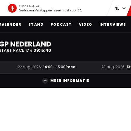
RN365 Podcast
Gedreven Verstappen is een must voor F1
KALENDER
STAND
PODCAST
VIDEO
INTERVIEWS
GP NEDERLAND
START RACE
17
09
:
15
:
39
d
Race
22 aug. 2026
14:00
-
15:00
23 aug. 2026
13
MEER INFORMATIE