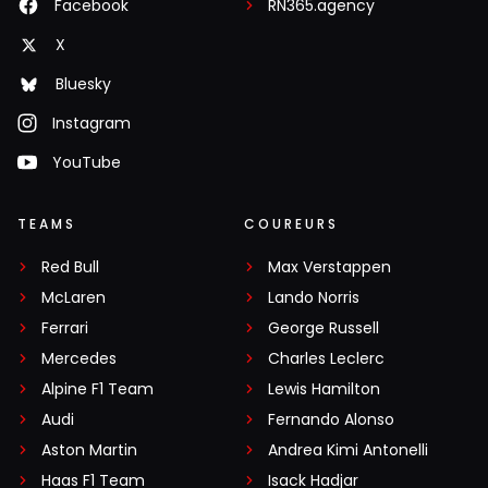
Facebook
RN365.agency
X
Bluesky
Instagram
YouTube
TEAMS
COUREURS
Red Bull
Max Verstappen
McLaren
Lando Norris
Ferrari
George Russell
Mercedes
Charles Leclerc
Alpine F1 Team
Lewis Hamilton
Audi
Fernando Alonso
Aston Martin
Andrea Kimi Antonelli
Haas F1 Team
Isack Hadjar