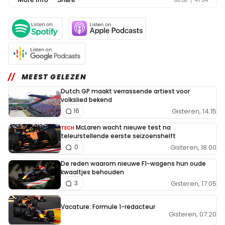
MEEST GELEZEN
Dutch GP maakt verrassende artiest voor
volkslied bekend
Gisteren, 14:15
16
McLaren wacht nieuwe test na
TECH
teleurstellende eerste seizoenshelft
Gisteren, 18:00
0
De reden waarom nieuwe F1-wagens hun oude
kwaaltjes behouden
Gisteren, 17:05
3
Vacature: Formule 1-redacteur
Gisteren, 07:20