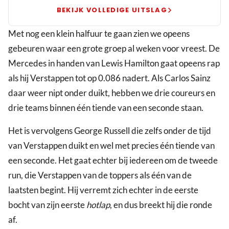
in
BEKIJK VOLLEDIGE UITSLAG
derde
Met nog een klein halfuur te gaan zien we opeens
training
gebeuren waar een grote groep al weken voor vreest. De
Bahrein
Mercedes in handen van Lewis Hamilton gaat opeens rap
als hij Verstappen tot op 0.086 nadert. Als Carlos Sainz
daar weer nipt onder duikt, hebben we drie coureurs en
drie teams binnen één tiende van een seconde staan.
Het is vervolgens George Russell die zelfs onder de tijd
van Verstappen duikt en wel met precies één tiende van
een seconde. Het gaat echter bij iedereen om de tweede
run, die Verstappen van de toppers als één van de
laatsten begint. Hij verremt zich echter in de eerste
bocht van zijn eerste
hotlap
, en dus breekt hij die ronde
af.