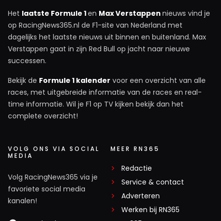
Het
laatste Formule 1
en
Max Verstappen
nieuws vind je
op RacingNews365.nl de F1-site van Nederland met
dagelijks het laatste nieuws uit binnen en buitenland. Max
Verstappen gaat in zijn Red Bull op jacht naar nieuwe
successen.
Bekijk de
Formule 1 kalender
voor een overzicht van alle
races, met uitgebreide informatie van de races en real-
time informatie. Wil je F1 op TV kijken bekijk dan het
complete overzicht!
VOLG ONS VIA SOCIAL
MEER RN365
MEDIA
Redactie
Volg RacingNews365 via je
Service & contact
favoriete social media
Adverteren
kanalen!
Werken bij RN365