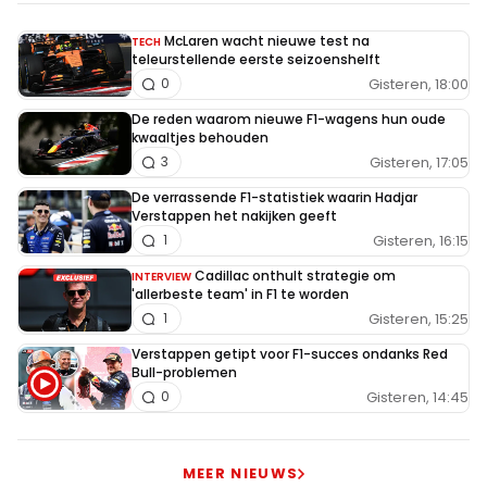
McLaren wacht nieuwe test na
TECH
teleurstellende eerste seizoenshelft
Gisteren, 18:00
0
De reden waarom nieuwe F1-wagens hun oude
kwaaltjes behouden
Gisteren, 17:05
3
De verrassende F1-statistiek waarin Hadjar
Verstappen het nakijken geeft
Gisteren, 16:15
1
Cadillac onthult strategie om
INTERVIEW
'allerbeste team' in F1 te worden
Gisteren, 15:25
1
Verstappen getipt voor F1-succes ondanks Red
Bull-problemen
Gisteren, 14:45
0
MEER NIEUWS