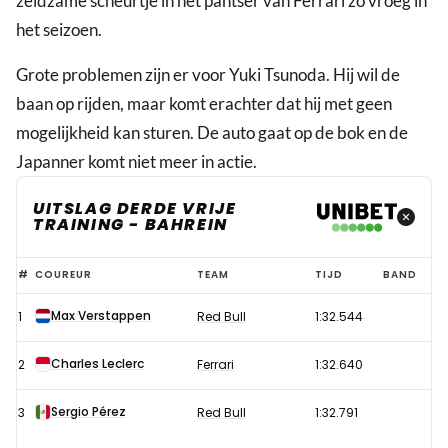
zeldzame scheurtje in het pantser van Ferrari zo vroeg in
het seizoen.
Grote problemen zijn er voor Yuki Tsunoda. Hij wil de
baan op rijden, maar komt erachter dat hij met geen
mogelijkheid kan sturen. De auto gaat op de bok en de
Japanner komt niet meer in actie.
UITSLAG DERDE VRIJE
TRAINING - BAHREIN
Verstappen
#
COUREUR
TEAM
TIJD
BAND
slaat
Max Verstappen
1
Red Bull
1:32.544
aanvallen
Mercedes
Charles Leclerc
2
Ferrari
1:32.640
en
Ferrari
Sergio Pérez
3
Red Bull
1:32.791
af