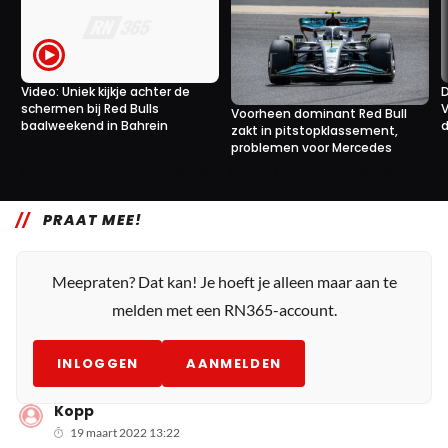
Video: Uniek kijkje achter de
D
schermen bij Red Bulls
V
Voorheen dominant Red Bull
baalweekend in Bahrein
d
zakt in pitstopklassement,
problemen voor Mercedes
0
6
24 mrt. 14:15
22 mrt. 07:00
PRAAT MEE!
Meepraten? Dat kan! Je hoeft je alleen maar aan te
melden met een RN365-account.
INLOGGEN
AANMELDEN
Kopp
19 maart 2022 13:22