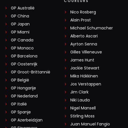
COUREURS
GP Australië
Nico Rosberg
GP China
Alain Prost
GP Japan
Michael Schumacher
GP Miami
Alberto Ascari
GP Canada
Ayrton Senna
GP Monaco
Gilles Villeneuve
GP Barcelona
James Hunt
GP Oostenrijk
Jackie Stewart
GP Groot-Brittannië
Mika Häkkinen
GP België
Jos Verstappen
GP Hongarije
Jim Clark
GP Nederland
Niki Lauda
GP Italië
Nigel Mansell
GP Spanje
Stirling Moss
GP Azerbeidzjan
Juan Manuel Fangio