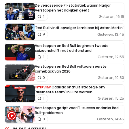
De verrassende F1-statistiek waarin Hadjar
Verstappen het nakijken geeft
Gisteren, 16:15
1
'Red Bull vindt opvolger Lambiase bij Aston Martin'
Gisteren, 13:45
9
Verstappen en Red Bull beginnen tweede
seizoenshelft met achterstand
Gisteren, 12:55
1
Verstappen en Red Bull voltooien eerste
comeback van 2026
Gisteren, 10:30
0
Cadillac onthult strategie om
INTERVIEW
'allerbeste team' in F1 te worden
Gisteren, 15:25
1
Verstappen getipt voor F1-succes ondanks Red
Bull-problemen
Gisteren, 14:45
0
IN DIT ARTIKEL