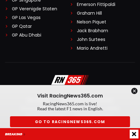
GP Singapore
Emerson Fittipaldi
GP Verenigde Staten
Graham Hill
GP Las Vegas
Nelson Piquet
GP Qatar
Jack Brabham
GP Abu Dhabi
John Surtees
Mario Andretti
Visit RacingNews365.com
Disclaimer
Algemene voorwaarden
RacingNews365.com is live!
Privacy Policy
Created by On Your Marks
Read the latest F1 news in English.
Privacy manager
Kansspeluitingen
GO TO RACINGNEWS365.COM
© 2026 RacingNews365. Alle rechten voorbehouden
BREAKING
Don't show again