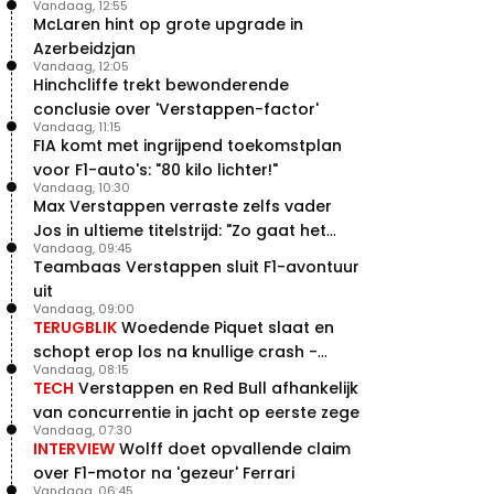
Vandaag, 12:55
McLaren hint op grote upgrade in
Azerbeidzjan
Vandaag, 12:05
Hinchcliffe trekt bewonderende
conclusie over 'Verstappen-factor'
Vandaag, 11:15
FIA komt met ingrijpend toekomstplan
voor F1-auto's: "80 kilo lichter!"
Vandaag, 10:30
Max Verstappen verraste zelfs vader
Jos in ultieme titelstrijd: "Zo gaat het
Vandaag, 09:45
altijd!"
Teambaas Verstappen sluit F1-avontuur
uit
Vandaag, 09:00
TERUGBLIK
Woedende Piquet slaat en
schopt erop los na knullige crash -
Vandaag, 08:15
terugblik
TECH
Verstappen en Red Bull afhankelijk
van concurrentie in jacht op eerste zege
Vandaag, 07:30
INTERVIEW
Wolff doet opvallende claim
over F1-motor na 'gezeur' Ferrari
Vandaag, 06:45