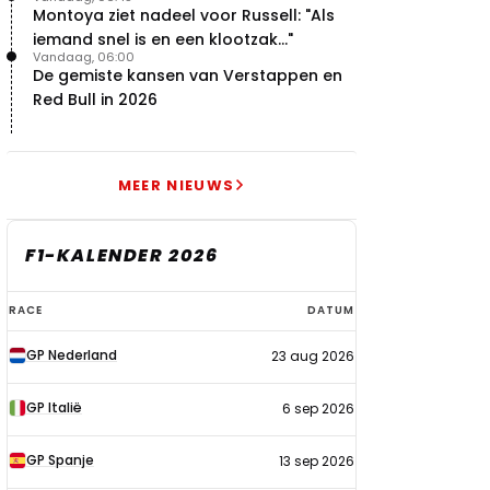
Montoya ziet nadeel voor Russell: "Als
iemand snel is en een klootzak..."
Vandaag, 06:00
De gemiste kansen van Verstappen en
Red Bull in 2026
MEER NIEUWS
F1-KALENDER 2026
F1-
RACE
DATUM
kalender
GP Nederland
23 aug 2026
2026
GP Italië
6 sep 2026
GP Spanje
13 sep 2026