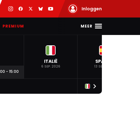
Inloggen
MEER
PREMIUM
ITALIË
SPANJE
6 SEP. 2026
13 SEP. 2026
:00
-
15:00