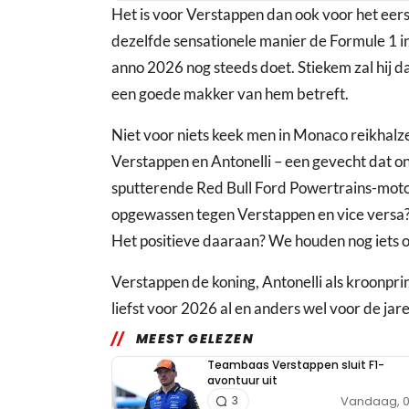
Het is voor Verstappen dan ook voor het eer
dezelfde sensationele manier de Formule 1 in v
anno 2026 nog steeds doet. Stiekem zal hij d
een goede makker van hem betreft.
Niet voor niets keek men in Monaco reikhalz
Verstappen en Antonelli – een gevecht dat o
sputterende Red Bull Ford Powertrains-motor.
opgewassen tegen Verstappen en vice versa?
Het positieve daaraan? We houden nog iets om
Verstappen de koning, Antonelli als kroonprins
liefst voor 2026 al en anders wel voor de jar
MEEST GELEZEN
Teambaas Verstappen sluit F1-
avontuur uit
Vandaag, 0
3