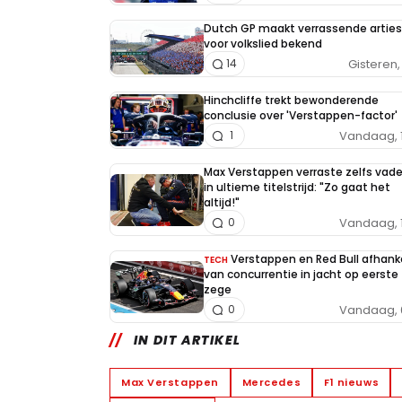
Dutch GP maakt verrassende arties
voor volkslied bekend
Gisteren, 
14
Hinchcliffe trekt bewonderende
conclusie over 'Verstappen-factor'
Vandaag, 
1
Max Verstappen verraste zelfs vade
in ultieme titelstrijd: "Zo gaat het
altijd!"
Vandaag, 
0
Verstappen en Red Bull afhanke
TECH
van concurrentie in jacht op eerste
zege
Vandaag, 
0
IN DIT ARTIKEL
Max Verstappen
Mercedes
F1 nieuws