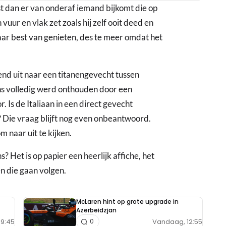
st dan er van onderaf iemand bijkomt die op
uur en vlak zet zoals hij zelf ooit deed en
aar best van genieten, des te meer omdat het
end uit naar een titanengevecht tussen
ns volledig werd onthouden door een
 Is de Italiaan in een direct gevecht
 Die vraag blijft nog even onbeantwoord.
 naar uit te kijken.
? Het is op papier een heerlijk affiche, het
en die gaan volgen.
McLaren hint op grote upgrade in
Azerbeidzjan
9:45
Vandaag, 12:55
0