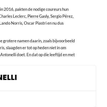
in 2016, pakten de nodige coureurs hun
 Charles Leclerc,
Pierre Gasly
, Sergio Pérez,
Lando Norris, Oscar Piastri en nu dus
 de grotere namen daarin, zoals bijvoorbeeld
is, slaagden er tot op heden niet in om
Antonelli doet. En dat op die leeftijd en met
12
ELLI