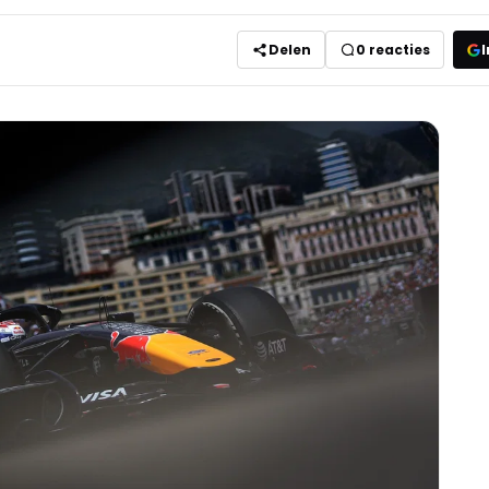
Delen
0
reacties
I