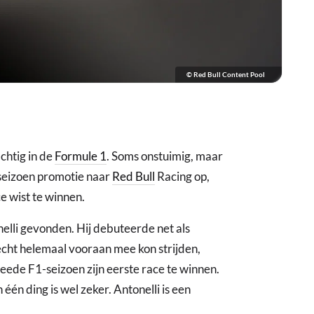
© Red Bull Content Pool
htig in de
Formule 1
. Soms onstuimig, maar
e seizoen promotie naar
Red Bull
Racing op,
ce wist te winnen.
elli gevonden. Hij debuteerde net als
cht helemaal vooraan mee kon strijden,
tweede F1-seizoen zijn eerste race te winnen.
één ding is wel zeker. Antonelli is een