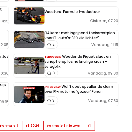
t
Vacature: Formule 1-redacteur
Gisteren, 07:20
14:15
FIA komt met ingrijpend toekomstplan
voor F1-auto's: "80 kilo lichter!"
12:05
Vandaag, 11:15
2
r Jos
Woedende Piquet slaat en
TERUGBLIK
schopt erop los na knullige crash -
terugblik
10:30
Vandaag, 09:00
8
lijk
Wolff doet opvallende claim
INTERVIEW
over F1-motor na 'gezeur' Ferrari
Vandaag, 07:30
3
08:15
Formule 1
F1 2026
Formule 1 nieuws
F1