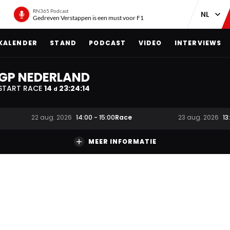
RN365 Podcast
Gedreven Verstappen is een must voor F1
KALENDER
STAND
PODCAST
VIDEO
INTERVIEWS
GP NEDERLAND
START RACE
14
23
:
24
:
13
d
Race
22 aug. 2026
14:00
-
15:00
23 aug. 2026
13
MEER INFORMATIE