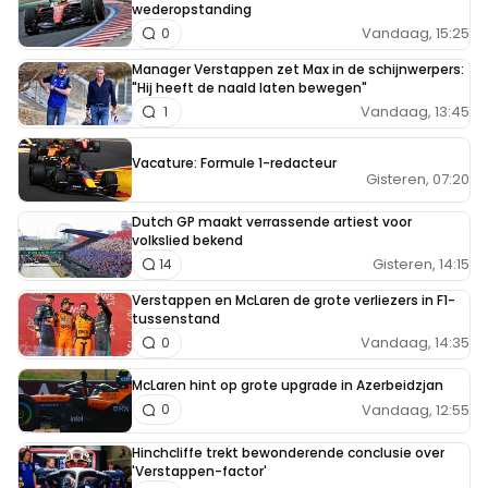
wederopstanding
Vandaag, 15:25
0
Manager Verstappen zet Max in de schijnwerpers:
"Hij heeft de naald laten bewegen"
Vandaag, 13:45
1
Vacature: Formule 1-redacteur
Gisteren, 07:20
Dutch GP maakt verrassende artiest voor
volkslied bekend
Gisteren, 14:15
14
Verstappen en McLaren de grote verliezers in F1-
tussenstand
Vandaag, 14:35
0
McLaren hint op grote upgrade in Azerbeidzjan
Vandaag, 12:55
0
Hinchcliffe trekt bewonderende conclusie over
'Verstappen-factor'