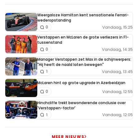
Weergaloze Hamilton kent sensationele Ferrari-
wederopstanding
Vandaag, 15:25
0
Verstappen en McLaren de grote verliezers in F1-
tussenstand
Vandaag, 14:35
0
Manager Verstappen zet Max in de schijnwerpers:
"Hij heeft de naald laten bewegen"
Vandaag, 13:45
1
McLaren hint op grote upgrade in Azerbeidzjan
Vandaag, 12:55
0
Hinchcliffe trekt bewonderende conclusie over
'Verstappen-factor'
Vandaag, 12:05
1
MEER NIEUWS