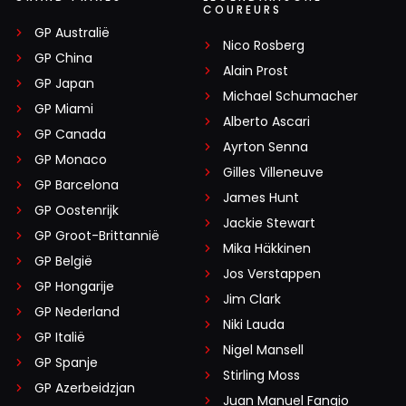
COUREURS
GP Australië
Nico Rosberg
GP China
Alain Prost
GP Japan
Michael Schumacher
GP Miami
Alberto Ascari
GP Canada
Ayrton Senna
GP Monaco
Gilles Villeneuve
GP Barcelona
James Hunt
GP Oostenrijk
Jackie Stewart
GP Groot-Brittannië
Mika Häkkinen
GP België
Jos Verstappen
GP Hongarije
Jim Clark
GP Nederland
Niki Lauda
GP Italië
Nigel Mansell
GP Spanje
Stirling Moss
GP Azerbeidzjan
Juan Manuel Fangio