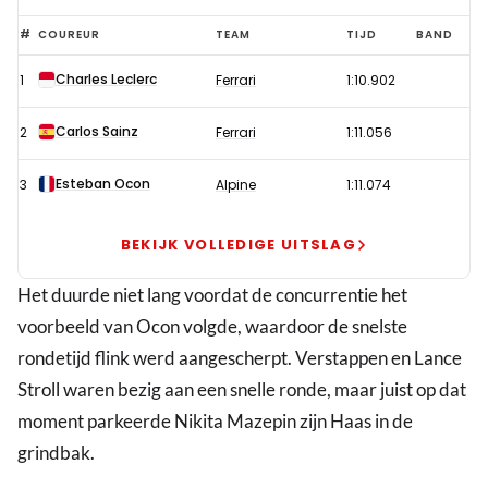
Verstappen
#
COUREUR
TEAM
TIJD
BAND
vijfde,
Charles Leclerc
1
Ferrari
1:10.902
problemen
voor
Carlos Sainz
2
Ferrari
1:11.056
Hamilton
in
Esteban Ocon
3
Alpine
1:11.074
tweede
training
BEKIJK VOLLEDIGE UITSLAG
GP
Het duurde niet lang voordat de concurrentie het
Nederland
voorbeeld van Ocon volgde, waardoor de snelste
rondetijd flink werd aangescherpt. Verstappen en Lance
Stroll waren bezig aan een snelle ronde, maar juist op dat
moment parkeerde Nikita Mazepin zijn Haas in de
grindbak.