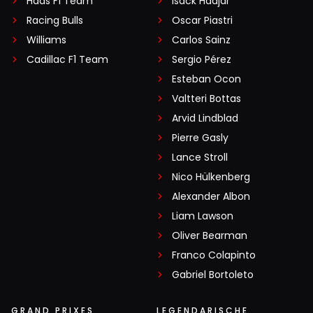
Haas F1 Team
Isack Hadjar
Racing Bulls
Oscar Piastri
Williams
Carlos Sainz
Cadillac F1 Team
Sergio Pérez
Esteban Ocon
Valtteri Bottas
Arvid Lindblad
Pierre Gasly
Lance Stroll
Nico Hülkenberg
Alexander Albon
Liam Lawson
Oliver Bearman
Franco Colapinto
Gabriel Bortoleto
GRAND PRIXES
LEGENDARISCHE