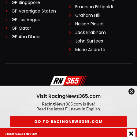
GP Singapore
Emerson Fittipaldi
GP Verenigde Staten
Graham Hill
GP Las Vegas
Nelson Piquet
GP Qatar
Jack Brabham
GP Abu Dhabi
John Surtees
Mario Andretti
Visit RacingNews365.com
Disclaimer
Algemene voorwaarden
RacingNews365.com is live!
Privacy Policy
Created by On Your Marks
Read the latest F1 news in English.
Privacy manager
Kansspeluitingen
GO TO RACINGNEWS365.COM
© 2026 RacingNews365. Alle rechten voorbehouden
TEAM VERSTAPPEN
Don't show again