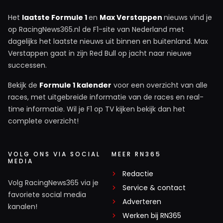
Het
laatste Formule 1
en
Max Verstappen
nieuws vind je
op RacingNews365.nl de F1-site van Nederland met
dagelijks het laatste nieuws uit binnen en buitenland. Max
Verstappen gaat in zijn Red Bull op jacht naar nieuwe
successen.
Bekijk de
Formule 1 kalender
voor een overzicht van alle
races, met uitgebreide informatie van de races en real-
time informatie. Wil je F1 op TV kijken bekijk dan het
complete overzicht!
VOLG ONS VIA SOCIAL
MEER RN365
MEDIA
Redactie
Volg RacingNews365 via je
Service & contact
favoriete social media
Adverteren
kanalen!
Werken bij RN365