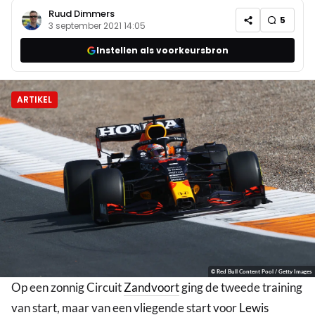
Ruud Dimmers
5
3 september 2021 14:05
Instellen als voorkeursbron
ARTIKEL
© Red Bull Content Pool / Getty Images
Op een zonnig Circuit
Zandvoort
ging de tweede training
van start, maar van een vliegende start voor
Lewis