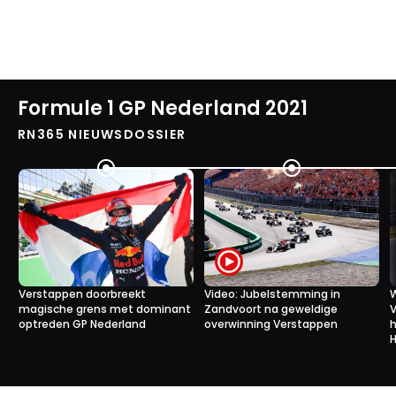
Formule 1 GP Nederland 2021
RN365 NIEUWSDOSSIER
Verstappen doorbreekt
Video: Jubelstemming in
W
magische grens met dominant
Zandvoort na geweldige
V
optreden GP Nederland
overwinning Verstappen
h
20
1
6 sep. 16:00
5 sep. 19:30