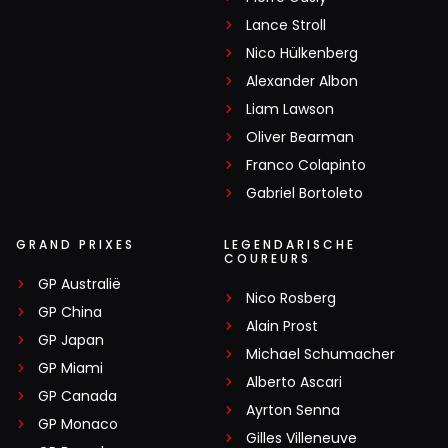
Lance Stroll
Nico Hülkenberg
Alexander Albon
Liam Lawson
Oliver Bearman
Franco Colapinto
Gabriel Bortoleto
GRAND PRIXES
LEGENDARISCHE
COUREURS
GP Australië
Nico Rosberg
GP China
Alain Prost
GP Japan
Michael Schumacher
GP Miami
Alberto Ascari
GP Canada
Ayrton Senna
GP Monaco
Gilles Villeneuve