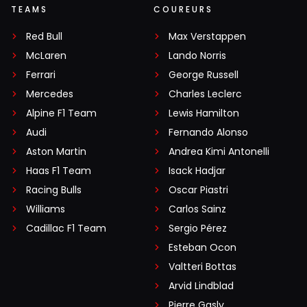
TEAMS
COUREURS
Red Bull
Max Verstappen
McLaren
Lando Norris
Ferrari
George Russell
Mercedes
Charles Leclerc
Alpine F1 Team
Lewis Hamilton
Audi
Fernando Alonso
Aston Martin
Andrea Kimi Antonelli
Haas F1 Team
Isack Hadjar
Racing Bulls
Oscar Piastri
Williams
Carlos Sainz
Cadillac F1 Team
Sergio Pérez
Esteban Ocon
Valtteri Bottas
Arvid Lindblad
Pierre Gasly