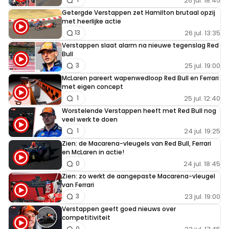
26 jul. 18:45
Getergde Verstappen zet Hamilton brutaal opzij
met heerlijke actie
26 jul. 13:35
13
Verstappen slaat alarm na nieuwe tegenslag Red
Bull
25 jul. 19:00
3
McLaren pareert wapenwedloop Red Bull en Ferrari
met eigen concept
25 jul. 12:40
1
Worstelende Verstappen heeft met Red Bull nog
veel werk te doen
24 jul. 19:25
1
Zien: de Macarena-vleugels van Red Bull, Ferrari
en McLaren in actie!
24 jul. 18:45
0
Zien: zo werkt de aangepaste Macarena-vleugel
van Ferrari
23 jul. 19:00
3
Verstappen geeft goed nieuws over
competitiviteit
0