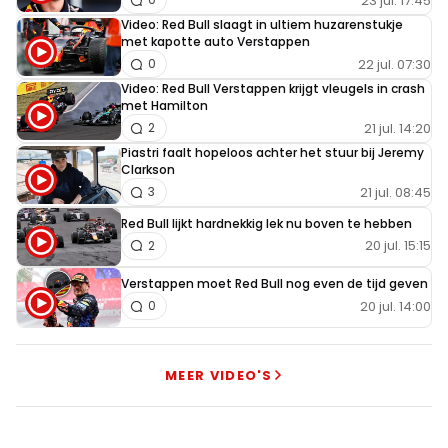
23 jul. 17:45
Video: Red Bull slaagt in ultiem huzarenstukje
met kapotte auto Verstappen
22 jul. 07:30
0
Video: Red Bull Verstappen krijgt vleugels in crash
met Hamilton
21 jul. 14:20
2
Piastri faalt hopeloos achter het stuur bij Jeremy
Clarkson
21 jul. 08:45
3
Red Bull lijkt hardnekkig lek nu boven te hebben
20 jul. 15:15
2
Verstappen moet Red Bull nog even de tijd geven
20 jul. 14:00
0
MEER VIDEO'S