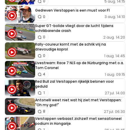
5 aug. 14:15
0
Nordschleife gebruikt, waarna er in 1960 een chicane
Gedreven Verstappen is een must voor F1
werd aangelegd voor de ingang van de pitstraat. De
3 aug. 14:10
0
huidige Norschleife is overigens weer net wat anders van
Super GT-bolide vliegt door de lucht tijdens
vorm, aangezien het pitcomplex overgenomen is voor de
schrikbarende crash
GP layout.
2 aug. 14:20
0
Rally-coureur komt met de schrik vrij na
drievoudige koprol
1 aug. 14:45
0
Livestream: Race 7 NLS op de Nürburgring met o.a.
Tom Coronel
1 aug. 09:15
4
Red Bull zal Verstappen rijkelijk belonen voor
geduld
27 jul. 14:00
1
Antonelli weet niet wat hij ziet met Verstappen:
"Oh my god!"
27 jul. 06:30
8
Verstappen verbaast zichzelf met sensationeel
podium in Hongarije
1