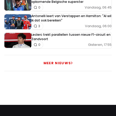
opkomende Belgische superster
Vandaag, 06:45
0
Antonelli leert van Verstappen en Hamilton: "Al wil
ik dat ook bereiken"
Vandaag, 06:00
3
Leclerc trekt parallellen tussen nieuw F1-circuit en
Zandvoort
Gisteren, 17:55
0
MEER NIEUWS