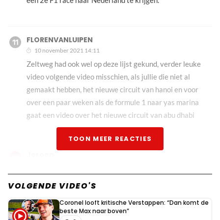
een 2e F1 race naar Nederland te krijgen.
FLORENVANLUIPEN
10 november 2021 14:11
Zeltweg had ook wel op deze lijst gekund, verder leuke
video volgende video misschien, als jullie die niet al
gemaakt hebben, het nieuwe circuit van hanoi en voor
over een paar weken als de formule 1 naar yas marina
gaat een video over het nieuwe circuit van abu dhabi
TOON MEER REACTIES
Jeroen_
10 november 2021 16:41
De gebruikte circuitplattegrond van de Nürburgring is die
VOLGENDE VIDEO'S
van de Gesamtstrecke, bestaande uit zowel de
Coronel looft kritische Verstappen: “Dan komt de
Nordschleife als de Südschleife. Die layout is alleen
beste Max naar boven”
gebruikt in 1927-1929. Vanaf 1931 werd alleen de