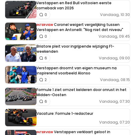
Verstappen en Red Bull voltooien eerste
comeback van 2026
Vandaag, 10:30
0
Coronel weigert vergelijking tussen
INTERVIEW
Verstappen en Antonelli: "Nog niet dat niveau"
Vandaag, 09:45
0
Briatore pleit voor ingrijpende wijziging F1-
weekenden
Vandaag, 09:00
6
Verstappen droomt van eigen museum na
inspirerend voorbeeld Alonso
Vandaag, 08:15
2
Formule 1 ziet omzet kelderen door onrust in het
Midden-Oosten
Vandaag, 07:30
6
Vacature: Formule 1-redacteur
Vandaag, 07:20
Verstappen verklaart geloof in
INTERVIEW