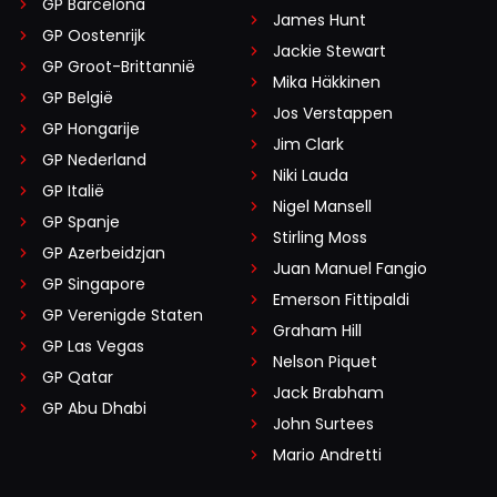
GP Barcelona
James Hunt
GP Oostenrijk
Jackie Stewart
GP Groot-Brittannië
Mika Häkkinen
GP België
Jos Verstappen
GP Hongarije
Jim Clark
GP Nederland
Niki Lauda
GP Italië
Nigel Mansell
GP Spanje
Stirling Moss
GP Azerbeidzjan
Juan Manuel Fangio
GP Singapore
Emerson Fittipaldi
GP Verenigde Staten
Graham Hill
GP Las Vegas
Nelson Piquet
GP Qatar
Jack Brabham
GP Abu Dhabi
John Surtees
Mario Andretti