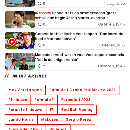
4 aug. 12:55
9
Honda trots op ommekeer na 'grote
INTERVIEW
schok' aan begin Aston Martin-avontuur
Gisteren, 15:45
0
Coronel looft kritische Verstappen: “Dan komt de
beste Max naar boven”
Gisteren, 14:15
0
Mercedes moet waken voor Verstappen-scenario:
"Dat is de enige manier"
Gisteren, 13:45
2
IN DIT ARTIKEL
Max Verstappen
Formule 1 Grand Prix Mexico 2023
F1 nieuws
Formule 1
Formule 1 2023
Formule 1 nieuws
F1
Red Bull Racing
Lando Norris
McLaren
Sergio Perez
Alexander Albon
Williams