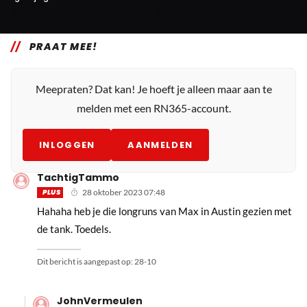
5
8
30 okt. 05:01
29 okt. 22:10
PRAAT MEE!
Meepraten? Dat kan! Je hoeft je alleen maar aan te
melden met een RN365-account.
INLOGGEN
AANMELDEN
TachtigTammo
PLUS
28 oktober 2023 07:48
Hahaha heb je die longruns van Max in Austin gezien met
de tank. Toedels.
Dit bericht is aangepast op:
28-10
JohnVermeulen