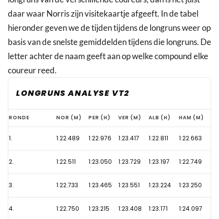
daar waar Norris zijn visitekaartje afgeeft. In de tabel
hieronder geven we de tijden tijdens de longruns weer op
basis van de snelste gemiddelden tijdens die longruns. De
letter achter de naam geeft aan op welke compound elke
coureur reed.
LONGRUNS ANALYSE VT2
Waarom
RONDE
NOR (M)
PER (H)
VER (M)
ALB (H)
HAM (M)
Verstappen
1.
1:22.489
1:22.976
1:23.417
1:22.811
1:22.663
wel
degelijk
2.
1:22.511
1:23.050
1:23.729
1:23.197
1:22.749
in
de
3.
1:22.733
1:23.465
1:23.551
1:23.224
1:23.250
spiegels
4.
1:22.750
1:23.215
1:23.408
1:23.171
1:24.097
moet