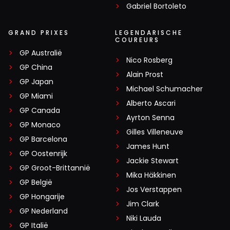
Gabriel Bortoleto
GRAND PRIXES
LEGENDARISCHE
COUREURS
GP Australië
Nico Rosberg
GP China
Alain Prost
GP Japan
Michael Schumacher
GP Miami
Alberto Ascari
GP Canada
Ayrton Senna
GP Monaco
Gilles Villeneuve
GP Barcelona
James Hunt
GP Oostenrijk
Jackie Stewart
GP Groot-Brittannië
Mika Häkkinen
GP België
Jos Verstappen
GP Hongarije
Jim Clark
GP Nederland
Niki Lauda
GP Italië