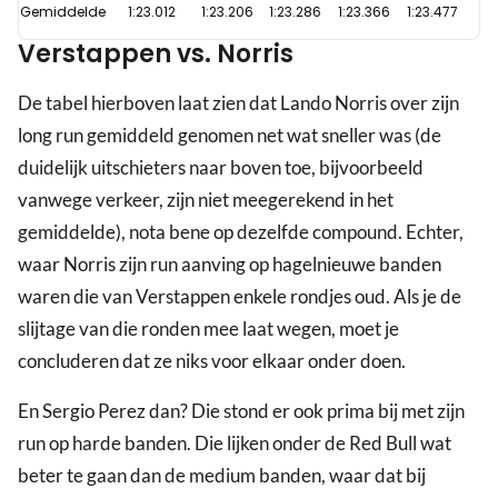
Gemiddelde
1:23.012
1:23.206
1:23.286
1:23.366
1:23.477
Verstappen vs. Norris
De tabel hierboven laat zien dat Lando Norris over zijn
long run gemiddeld genomen net wat sneller was (de
duidelijk uitschieters naar boven toe, bijvoorbeeld
vanwege verkeer, zijn niet meegerekend in het
gemiddelde), nota bene op dezelfde compound. Echter,
waar Norris zijn run aanving op hagelnieuwe banden
waren die van Verstappen enkele rondjes oud. Als je de
slijtage van die ronden mee laat wegen, moet je
concluderen dat ze niks voor elkaar onder doen.
En Sergio Perez dan? Die stond er ook prima bij met zijn
run op harde banden. Die lijken onder de Red Bull wat
beter te gaan dan de medium banden, waar dat bij