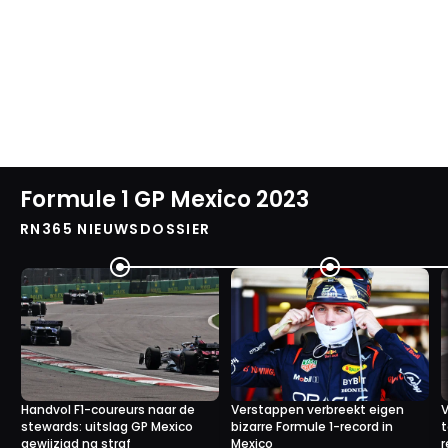
Formule 1 GP Mexico 2023
RN365 NIEUWSDOSSIER
Handvol F1-coureurs naar de
Verstappen verbreekt eigen
V
stewards: uitslag GP Mexico
bizarre Formule 1-record in
t
gewijzigd na straf
Mexico
r