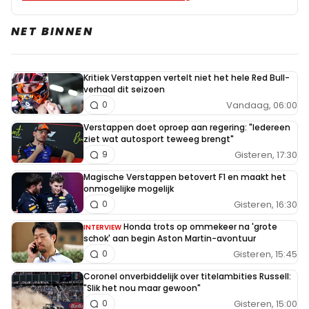
waaronder Lewis.
NET BINNEN
Jesse Plomp
Kritiek Verstappen vertelt niet het hele Red Bull-
28 oktober 2023 11:30
verhaal dit seizoen
Ik denk dat één van de meest interessante conclusies
Vandaag, 06:00
0
adhv de tijdenlijst is dat Max de enige is bij wie de
Verstappen doet oproep aan regering: "Iedereen
rondetijden omlaag gaan naarmate de tijd verstrijkt...
ziet wat autosport teweeg brengt"
Gisteren, 17:30
9
zegt ook wel weer iets denk ik
Magische Verstappen betovert F1 en maakt het
onmogelijke mogelijk
TachtigTammo
Gisteren, 16:30
0
PLUS
28 oktober 2023 12:30
Honda trots op ommekeer na 'grote
INTERVIEW
Zoals dr. Marko al zei. dit betreft dus de
schok' aan begin Aston Martin-avontuur
bandendegradatie.
Gisteren, 15:45
0
Coronel onverbiddelijk over titelambities Russell:
"Slik het nou maar gewoon"
BMW_P85_V10
Gisteren, 15:00
0
28 oktober 2023 19:05