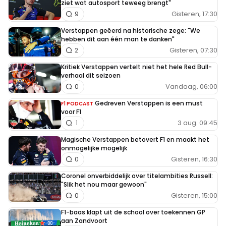
ziet wat autosport teweeg brengt"
Gisteren, 17:30
9
Verstappen geëerd na historische zege: "We
hebben dit aan één man te danken"
Gisteren, 07:30
2
Kritiek Verstappen vertelt niet het hele Red Bull-
verhaal dit seizoen
Vandaag, 06:00
0
Gedreven Verstappen is een must
F1 PODCAST
voor F1
3 aug. 09:45
1
Magische Verstappen betovert F1 en maakt het
onmogelijke mogelijk
Gisteren, 16:30
0
Coronel onverbiddelijk over titelambities Russell:
"Slik het nou maar gewoon"
Gisteren, 15:00
0
F1-baas klapt uit de school over toekennen GP
aan Zandvoort