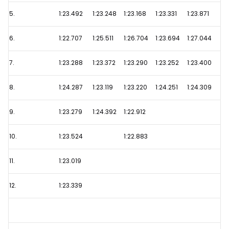
kijken
5.
1:23.492
1:23.248
1:23.168
1:23.331
1:23.871
in
Mexico
6.
1:22.707
1:25.511
1:26.704
1:23.694
1:27.044
7.
1:23.288
1:23.372
1:23.290
1:23.252
1:23.400
8.
1:24.287
1:23.119
1:23.220
1:24.251
1:24.309
9.
1:23.279
1:24.392
1:22.912
10.
1:23.524
1:22.883
11.
1:23.019
12.
1:23.339