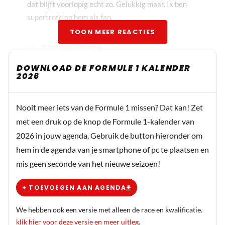
dat blijft voorlopig echt zo. Gelukkig maar. Ik ben
supertrotd op hem als fan.
TOON MEER REACTIES
TachtigTammo
PLUS
28 oktober 2023 12:32
DOWNLOAD DE FORMULE 1 KALENDER
Ik las ergens dat Lewis denkt te kunnen winnen in
2026
Mexico en Brazilië. Ik weet niet wat erger is. Dat van
Lewis begint zo langzamerhand op zelfkastijding te
Nooit meer iets van de Formule 1 missen? Dat kan! Zet
lijken.
met een druk op de knop de Formule 1-kalender van
2026 in jouw agenda. Gebruik de button hieronder om
MonsterEnergie
hem in de agenda van je smartphone of pc te plaatsen en
28 oktober 2023 16:31
mis geen seconde van het nieuwe seizoen!
Het gaat hier nergens over Lewis
+ TOEVOEGEN AAN AGENDA
TachtigTammo
PLUS
29 oktober 2023 06:47
We hebben ook een versie met alleen de race en kwalificatie.
Onjuist het gaat hier over meerdere coureurs
klik hier voor deze versie en meer uitleg
.