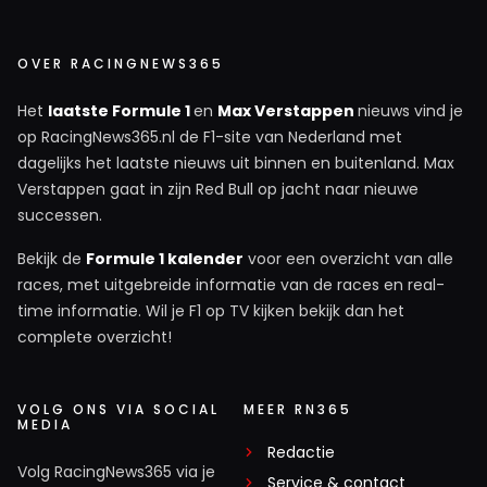
OVER RACINGNEWS365
Het
laatste Formule 1
en
Max Verstappen
nieuws vind je
op RacingNews365.nl de F1-site van Nederland met
dagelijks het laatste nieuws uit binnen en buitenland. Max
Verstappen gaat in zijn Red Bull op jacht naar nieuwe
successen.
Bekijk de
Formule 1 kalender
voor een overzicht van alle
races, met uitgebreide informatie van de races en real-
time informatie. Wil je F1 op TV kijken bekijk dan het
complete overzicht!
VOLG ONS VIA SOCIAL
MEER RN365
MEDIA
Redactie
Volg RacingNews365 via je
Service & contact