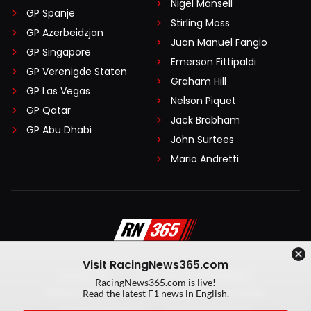
Nigel Mansell
GP Spanje
Stirling Moss
GP Azerbeidzjan
Juan Manuel Fangio
GP Singapore
Emerson Fittipaldi
GP Verenigde Staten
Graham Hill
GP Las Vegas
Nelson Piquet
GP Qatar
Jack Brabham
GP Abu Dhabi
John Surtees
Mario Andretti
Visit RacingNews365.com
Disclaimer
Algemene voorwaarden
RacingNews365.com is live!
Privacy Policy
Created by On Your Marks
Read the latest F1 news in English.