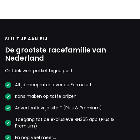
werden die ook zomaar einde race hadden kunnen
zijn.
TheRocketman
SLUIT JE AAN BIJ
9 juni 16:05
Ook mijn gedachte, ook heel nieuwsgierig hoe (en of)
De grootste racefamilie van
hij zich daarbij goed staande houdt, en hoe hard dat
Nederland
dan gespeeld gaat worden. En als het dan clasht wat
Ontdek welk pakket bij jou past
de reacties dan zijn 😅
Altijd meepraten over de Formule 1
Dit bericht is aangepast op:
9-06
Kans maken op toffe prijzen
John Van Den Elshout
Advertentievrije site * (Plus & Premium)
9 juni 16:45
Toegang tot de exclusieve RN365 app (Plus &
Klopt helemaal, hij heeft wel de druk van 2 x een
Premium)
safetycar gehad met Lewis in z'n nek, én niet te
vergeten een staande start. Qua druk kan hij op
En nog veel meer…