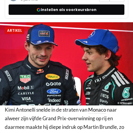
Instellen als voorkeursbron
ARTIKEL
© XPBimages
Kimi Antonelli snelde in de straten van
Monaco
naar
alweer zijn vijfde Grand Prix-overwinning op rij en
daarmee maakte hij diepe indruk op Martin Brundle, zo