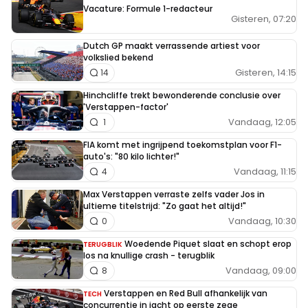
Vacature: Formule 1-redacteur
Gisteren, 07:20
Dutch GP maakt verrassende artiest voor
volkslied bekend
Gisteren, 14:15
14
Hinchcliffe trekt bewonderende conclusie over
'Verstappen-factor'
Vandaag, 12:05
1
FIA komt met ingrijpend toekomstplan voor F1-
auto's: "80 kilo lichter!"
Vandaag, 11:15
4
Max Verstappen verraste zelfs vader Jos in
ultieme titelstrijd: "Zo gaat het altijd!"
Vandaag, 10:30
0
Woedende Piquet slaat en schopt erop
TERUGBLIK
los na knullige crash - terugblik
Vandaag, 09:00
8
Verstappen en Red Bull afhankelijk van
TECH
concurrentie in jacht op eerste zege