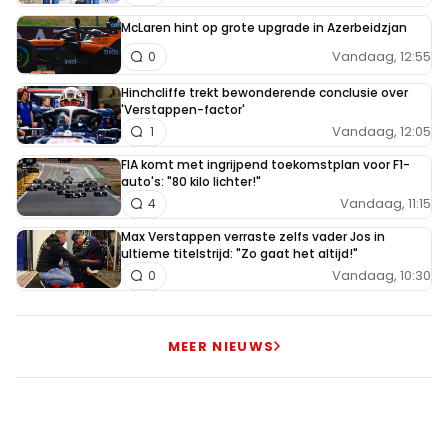
Nou ja, Kimmi was rondenlang aan het zeuren en
McLaren hint op grote upgrade in Azerbeidzjan
klagen toen Russel hem twee keer liet staan in
Vandaag, 12:55
0
Canada. Wolff moest hem tot kalmte manen.
Hinchcliffe trekt bewonderende conclusie over
'Verstappen-factor'
Vandaag, 12:05
1
BMW_P85_V10
FIA komt met ingrijpend toekomstplan voor F1-
9 juni 13:24
auto's: "80 kilo lichter!"
Niets ten nadele van Kimi. Hij doet het goed en is
Vandaag, 11:15
4
onderweg om een grote te worden. maar hij heeft nog niet
Max Verstappen verraste zelfs vader Jos in
echt onder druk gestaan van Max.
ultieme titelstrijd: "Zo gaat het altijd!"
Vandaag, 10:30
0
Frontrowlockout
9 juni 17:42
MEER NIEUWS
Eens. Kimi is een geweldig talent en het moet raar
lopen als hij geen grote naam in de sport wordt, maar
je zag het eigenlijk in Canada al met de battles met
Russell dat er links en rechts wat foutjes gemaakt