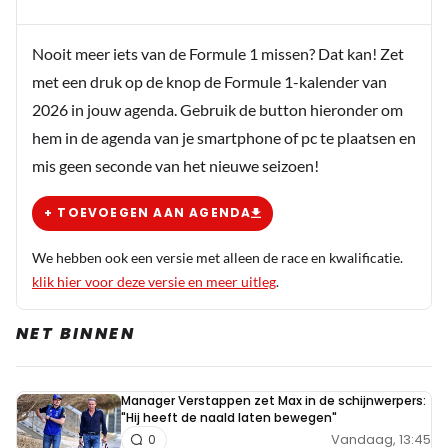
Gilles77
Nooit meer iets van de Formule 1 missen? Dat kan! Zet
9 juni 12:31
met een druk op de knop de Formule 1-kalender van
Hij rijdt alle records aan gort...dus ja, dit is een Senna,
2026 in jouw agenda. Gebruik de button hieronder om
Schumacher, Verstappen, Hamilton, etc versie 4.0
hem in de agenda van je smartphone of pc te plaatsen en
mis geen seconde van het nieuwe seizoen!
John Van Den Elshout
9 juni 16:38
+ TOEVOEGEN AAN AGENDA
Vooral dat laatste, een genot om naar te kijken, geen
geklaag als iets niet lukt, hoewel hij tot nu toe weinig
We hebben ook een versie met alleen de race en kwalificatie.
te klagen heeft. Maar de druk die hij naast een 7
klik hier voor deze versie en meer uitleg
.
voudig kampioen weerstaat, tot 2 maal tijdens een
NET BINNEN
safetycar dan nogmaals een staande start met Lewis
in z'n nek, alleen maar hulde!
Manager Verstappen zet Max in de schijnwerpers:
Lonsaw
"Hij heeft de naald laten bewegen"
Vandaag, 13:45
9 juni 18:58
0