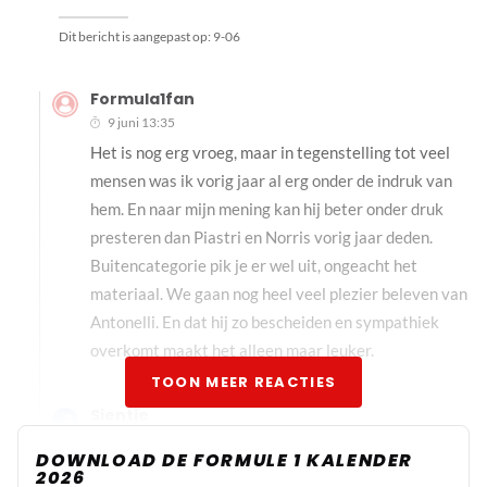
Dit bericht is aangepast op:
9-06
Formula1fan
9 juni 13:35
Het is nog erg vroeg, maar in tegenstelling tot veel
mensen was ik vorig jaar al erg onder de indruk van
hem. En naar mijn mening kan hij beter onder druk
presteren dan Piastri en Norris vorig jaar deden.
Buitencategorie pik je er wel uit, ongeacht het
materiaal. We gaan nog heel veel plezier beleven van
Antonelli. En dat hij zo bescheiden en sympathiek
overkomt maakt het alleen maar leuker.
TOON MEER REACTIES
Sientje
9 juni 14:37
DOWNLOAD DE FORMULE 1 KALENDER
Ben het helemaal met je eens!
2026