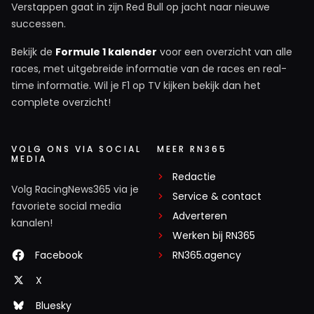
Verstappen gaat in zijn Red Bull op jacht naar nieuwe
9 juni 16:38
successen.
Kimi is nu gewoon een hele goede coureur aan het
worden. Maar is nog niet zover als een Senna,
Bekijk de
Formule 1 kalender
voor een overzicht van alle
Schumacher, Hamilton of een Verstappen. Zou in het rijtje
races, met uitgebreide informatie van de races en real-
van Norris passen. Maar het heeft zeker alles om een
time informatie. Wil je F1 op TV kijken bekijk dan het
complete overzicht!
hele grote te worden. Maar zal dan toch echt nog een
paar jaar aan de top moet blijven.
VOLG ONS VIA SOCIAL
MEER RN365
MEDIA
Nassi_Bo_Beun
Redactie
PLUS
10 juni 08:25
Volg RacingNews365 via je
Service & contact
Precies dat. Hij moet zich nog ontwikkelen om een
favoriete social media
Adverteren
complete rijder. Op dit moment zou Verstappen hem
kanalen!
in gelijkwaardig materiaal verslaan. Vind het mooi
Werken bij RN365
om te zien dat ze zo'n goede onderlinge band hebben.
Facebook
RN365.agency
Na de kwalificatie kwam Max Antonelli lachend
X
tegemoet.
Bluesky