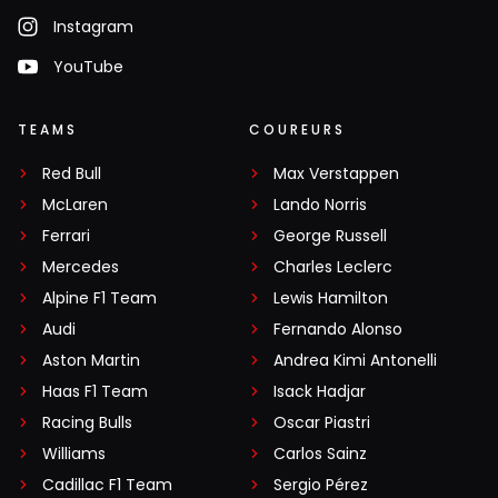
Instagram
F1rst
YouTube
9 juni 18:18
Het talent is er zeker. Echt aangevallen is hij nog niet. De
TEAMS
COUREURS
directe gevechten met Russel (in dezelfde auto) zijn
positief. Maar dat maakt hem nog niet zo goed als
Red Bull
Max Verstappen
genoemde klasse coureurs. Als de auto wat minder is en
McLaren
Lando Norris
het veel meer op de rijder aan komt, gaan we zijn echte
Ferrari
George Russell
klasse zien. Tot nu toe indrukwekkend in de beste auto by
Mercedes
Charles Leclerc
far van het veld.
Alpine F1 Team
Lewis Hamilton
Audi
Fernando Alonso
Aston Martin
Andrea Kimi Antonelli
Hendrik Anckaert
Haas F1 Team
Isack Hadjar
10 juni 07:27
Racing Bulls
Oscar Piastri
@diMontezemolo. Als je deze bewering wil hard maken,
dan had Kimi zijn Mercedes van vorig jaar veel beter
Williams
Carlos Sainz
moeten plaatsen, dan dat hij toen deed. Max zette zijn
Cadillac F1 Team
Sergio Pérez