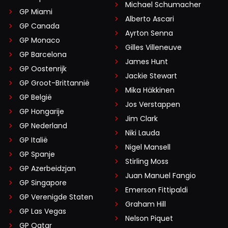
wegkomen bij de start door motorpech. Had wel eens
Michael Schumacher
GP Miami
willen zien hoe het in de eerste bocht was gegaan of
Alberto Ascari
GP Canada
verder in de race als Max maximaal zijn bolide had
Ayrton Senna
GP Monaco
kunnen benutten. Desalniettemin heeft Kimi een hele
Gilles Villeneuve
GP Barcelona
goede race gereden en met wat geluk deze ook
James Hunt
gewonnen. ( door uitvallen van Max en terugval van
GP Oostenrijk
Jackie Stewart
Russel)
GP Groot-Brittannië
Mika Häkkinen
GP België
Jos Verstappen
Dit bericht is aangepast op:
10-06
GP Hongarije
Jim Clark
GP Nederland
Niki Lauda
GP Italië
Nigel Mansell
GP Spanje
Meepraten? Dat kan! Je hoeft je alleen maar aan te
Stirling Moss
GP Azerbeidzjan
melden met een RN365-account.
Juan Manuel Fangio
GP Singapore
Emerson Fittipaldi
GP Verenigde Staten
INLOGGEN
AANMELDEN
Graham Hill
GP Las Vegas
Nelson Piquet
GP Qatar