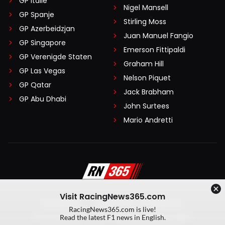
GP Italië
Nigel Mansell
GP Spanje
Stirling Moss
GP Azerbeidzjan
Juan Manuel Fangio
GP Singapore
Emerson Fittipaldi
GP Verenigde Staten
Graham Hill
GP Las Vegas
Nelson Piquet
GP Qatar
Jack Brabham
GP Abu Dhabi
John Surtees
Mario Andretti
Visit RacingNews365.com
Disclaimer
Algemene voorwaarden
RacingNews365.com is live!
Privacy Policy
Created by On Your Marks
Read the latest F1 news in English.