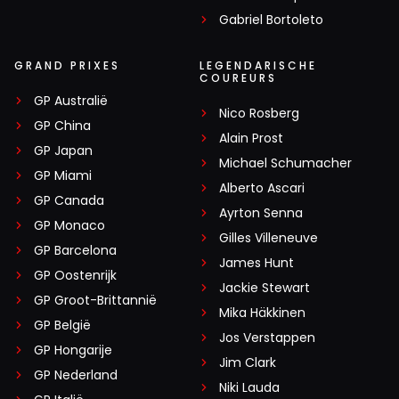
Gabriel Bortoleto
GRAND PRIXES
LEGENDARISCHE
COUREURS
GP Australië
Nico Rosberg
GP China
Alain Prost
GP Japan
Michael Schumacher
GP Miami
Alberto Ascari
GP Canada
Ayrton Senna
GP Monaco
Gilles Villeneuve
GP Barcelona
James Hunt
GP Oostenrijk
Jackie Stewart
GP Groot-Brittannië
Mika Häkkinen
GP België
Jos Verstappen
GP Hongarije
Jim Clark
GP Nederland
Niki Lauda