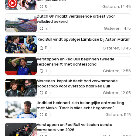
Gisteren, 14:45
0
Dutch GP maakt verrassende artiest voor
volkslied bekend
Gisteren, 14:15
12
'Red Bull vindt opvolger Lambiase bij Aston Martin'
Gisteren, 13:45
11
Verstappen en Red Bull beginnen tweede
seizoenshelft met achterstand
Gisteren, 12:55
1
Mercedes-kopstuk deelt hartverwarmende
boodschap voor overstap naar Red Bull
Gisteren, 12:05
0
Lindblad herinnert zich belangrijke ontmoeting
met Marko: "Daar is alles echt begonnen"
Gisteren, 11:15
0
Verstappen en Red Bull voltooien eerste
comeback van 2026