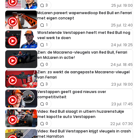
25 jul. 19:00
3
McLaren pareert wapenwedloop Red Bull en Ferrari
met eigen concept
25 jul. 12:40
1
Worstelende Verstappen heeft met Red Bull nog
veel werk te doen
24 jul. 19:25
1
Zien: de Macarena-vleugels van Red Bull, Ferrari
en McLaren in actie!
24 jul. 18:45
0
Zien: zo werkt de aangepaste Macarena-vleugel
van Ferrari
23 jul. 19:00
3
Verstappen geeft goed nieuws over
competitiviteit
23 jul. 17:45
0
Video: Red Bull slaagt in ultiem huzarenstukje
met kapotte auto Verstappen
22 jul. 07:30
0
Video: Red Bull Verstappen krijgt vleugels in crash
met Hamilton