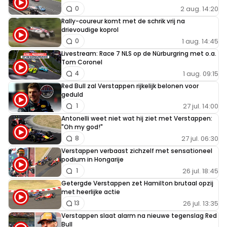
2 aug. 14:20
0
Rally-coureur komt met de schrik vrij na
drievoudige koprol
1 aug. 14:45
0
Livestream: Race 7 NLS op de Nürburgring met o.a.
Tom Coronel
1 aug. 09:15
4
Red Bull zal Verstappen rijkelijk belonen voor
geduld
27 jul. 14:00
1
Antonelli weet niet wat hij ziet met Verstappen:
"Oh my god!"
27 jul. 06:30
8
Verstappen verbaast zichzelf met sensationeel
podium in Hongarije
26 jul. 18:45
1
Getergde Verstappen zet Hamilton brutaal opzij
met heerlijke actie
26 jul. 13:35
13
Verstappen slaat alarm na nieuwe tegenslag Red
Bull