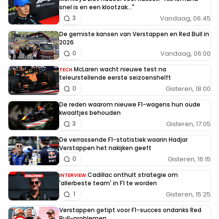
snel is en een klootzak..."
Vandaag, 06:45
3
De gemiste kansen van Verstappen en Red Bull in
2026
Vandaag, 06:00
0
McLaren wacht nieuwe test na
TECH
teleurstellende eerste seizoenshelft
Gisteren, 18:00
0
De reden waarom nieuwe F1-wagens hun oude
kwaaltjes behouden
Gisteren, 17:05
3
De verrassende F1-statistiek waarin Hadjar
Verstappen het nakijken geeft
Gisteren, 16:15
0
Cadillac onthult strategie om
INTERVIEW
'allerbeste team' in F1 te worden
Gisteren, 15:25
1
Verstappen getipt voor F1-succes ondanks Red
Bull-problemen