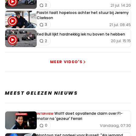
21 jul. 14:20
2
Piastri faalt hopeloos achter het stuur bij Jeremy
Clarkson
21 jul. 08:45
3
Red Bull lijkt hardnekkig lek nu boven te hebben
20 jul. 15:15
2
MEER VIDEO'S
MEEST GELEZEN NIEUWS
Wolff doet opvallende claim over F1-
INTERVIEW
motor na 'gezeur' Ferrari
Vandaag, 07:30
0
Montoya ziet nadeel voor Russell: "Als iemand