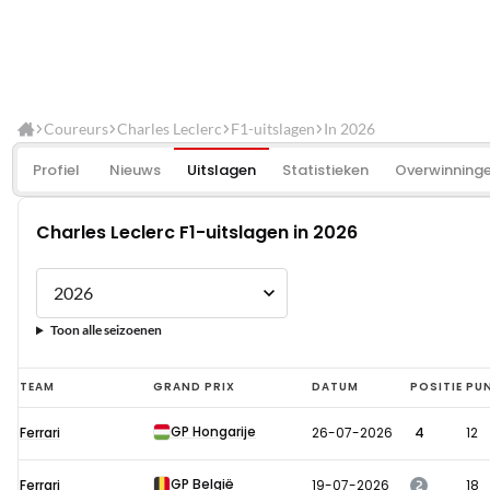
Coureurs
Charles Leclerc
F1-uitslagen
In 2026
Profiel
Nieuws
Uitslagen
Statistieken
Overwinning
Charles Leclerc F1-uitslagen in 2026
Toon alle seizoenen
Charles
TEAM
GRAND PRIX
DATUM
POSITIE
PU
Leclerc
GP Hongarije
Ferrari
26-07-2026
4
12
F1-
uitslagen
GP België
2
Ferrari
19-07-2026
18