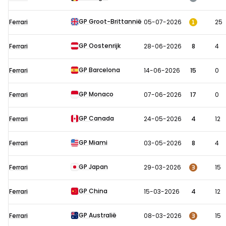
in
2026
GP Groot-Brittannië
1
Ferrari
05-07-2026
25
GP Oostenrijk
Ferrari
28-06-2026
8
4
GP Barcelona
Ferrari
14-06-2026
15
0
GP Monaco
Ferrari
07-06-2026
17
0
GP Canada
Ferrari
24-05-2026
4
12
GP Miami
Ferrari
03-05-2026
8
4
GP Japan
3
Ferrari
29-03-2026
15
GP China
Ferrari
15-03-2026
4
12
GP Australië
3
Ferrari
08-03-2026
15