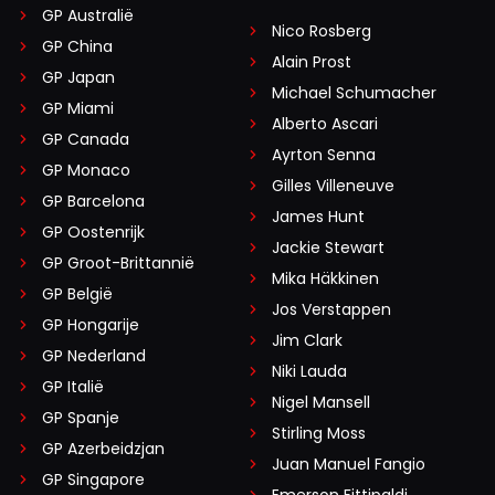
GP Australië
Nico Rosberg
GP China
Alain Prost
GP Japan
Michael Schumacher
GP Miami
Alberto Ascari
GP Canada
Ayrton Senna
GP Monaco
Gilles Villeneuve
GP Barcelona
James Hunt
GP Oostenrijk
Jackie Stewart
GP Groot-Brittannië
Mika Häkkinen
GP België
Jos Verstappen
GP Hongarije
Jim Clark
GP Nederland
Niki Lauda
GP Italië
Nigel Mansell
GP Spanje
Stirling Moss
GP Azerbeidzjan
Juan Manuel Fangio
GP Singapore