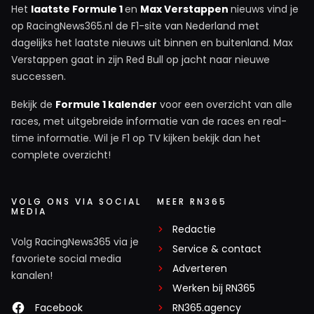
Het
laatste Formule 1
en
Max Verstappen
nieuws vind je
op RacingNews365.nl de F1-site van Nederland met
dagelijks het laatste nieuws uit binnen en buitenland. Max
Verstappen gaat in zijn Red Bull op jacht naar nieuwe
successen.
Bekijk de
Formule 1 kalender
voor een overzicht van alle
races, met uitgebreide informatie van de races en real-
time informatie. Wil je F1 op TV kijken bekijk dan het
complete overzicht!
VOLG ONS VIA SOCIAL
MEER RN365
MEDIA
Redactie
Volg RacingNews365 via je
Service & contact
favoriete social media
Adverteren
kanalen!
Werken bij RN365
Facebook
RN365.agency