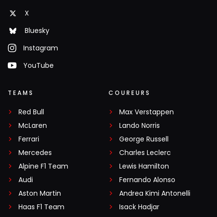
X
Bluesky
Instagram
YouTube
TEAMS
COUREURS
Red Bull
Max Verstappen
McLaren
Lando Norris
Ferrari
George Russell
Mercedes
Charles Leclerc
Alpine F1 Team
Lewis Hamilton
Audi
Fernando Alonso
Aston Martin
Andrea Kimi Antonelli
Haas F1 Team
Isack Hadjar