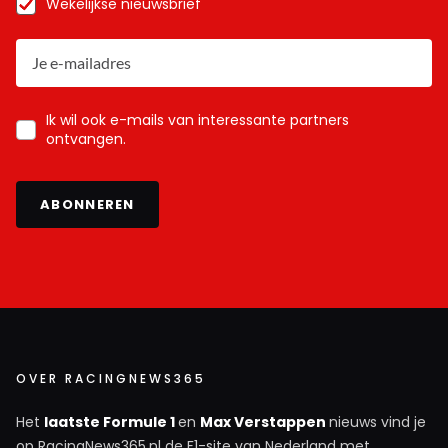
Wekelijkse nieuwsbrief
Ik wil ook e-mails van interessante partners
ontvangen.
ABONNEREN
OVER RACINGNEWS365
Het
laatste Formule 1
en
Max Verstappen
nieuws vind je
op RacingNews365.nl de F1-site van Nederland met