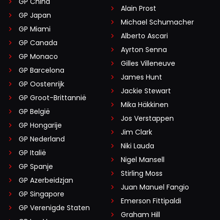
GP China
Alain Prost
GP Japan
Michael Schumacher
GP Miami
Alberto Ascari
GP Canada
Ayrton Senna
GP Monaco
Gilles Villeneuve
GP Barcelona
James Hunt
GP Oostenrijk
Jackie Stewart
GP Groot-Brittannië
Mika Häkkinen
GP België
Jos Verstappen
GP Hongarije
Jim Clark
GP Nederland
Niki Lauda
GP Italië
Nigel Mansell
GP Spanje
Stirling Moss
GP Azerbeidzjan
Juan Manuel Fangio
GP Singapore
Emerson Fittipaldi
GP Verenigde Staten
Graham Hill