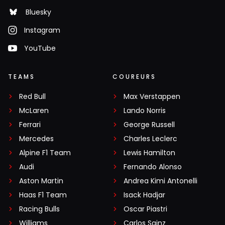
Bluesky
Instagram
YouTube
TEAMS
COUREURS
Red Bull
Max Verstappen
McLaren
Lando Norris
Ferrari
George Russell
Mercedes
Charles Leclerc
Alpine F1 Team
Lewis Hamilton
Audi
Fernando Alonso
Aston Martin
Andrea Kimi Antonelli
Haas F1 Team
Isack Hadjar
Racing Bulls
Oscar Piastri
Williams
Carlos Sainz