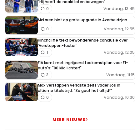
"Hij heeft de naald laten bewegen"
Vandaag, 13:45
0
McLaren hint op grote upgrade in Azerbeidzjan
Vandaag, 12:55
0
Hinchcliffe trekt bewonderende conclusie over
'Verstappen-factor'
Vandaag, 12:05
1
FIA komt met ingrijpend toekomstplan voor F1-
auto's: "80 kilo lichter!"
Vandaag, 11:15
3
Max Verstappen verraste zelfs vader Jos in
ultieme titelstrijd: "Zo gaat het altijd!"
Vandaag, 10:30
0
MEER NIEUWS