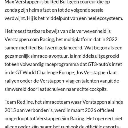
Max Verstappen is bij
Red Bull
geen coureur die op
zondag zijn helm afzet en tot de volgende sessie
verdwijnt. Hij is het middelpunt van een heel ecosysteem.
Het meest tastbare bewijs van die verwevenheid is
Verstappen.com Racing, het multiplatform dat in 2022
samen met Red Bull werd gelanceerd. Wat begon als een
gezamenlijk simrace-avontuur, is inmiddels uitgegroeid
tot een volwaardig raceprogramma dat GT3-auto's inzet
in de GT World Challenge Europe,
Jos Verstappen
laat
rallyen onder de Verstappen-vlag en talenten vanuit de
simwereld door laat schuiven naar echte cockpits.
Team Redline, het simraceteam waar Verstappen al sinds
2015 aan verbonden is, werd in maart 2026 officieel
omgedoopt tot Verstappen Sim Racing. Het opereert niet
alleen onder zijn naam; het runt ook de officiële esports-