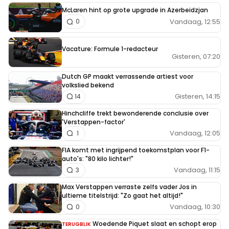
McLaren hint op grote upgrade in Azerbeidzjan
Vandaag, 12:55
0
Vacature: Formule 1-redacteur
Gisteren, 07:20
Dutch GP maakt verrassende artiest voor
volkslied bekend
Gisteren, 14:15
14
Hinchcliffe trekt bewonderende conclusie over
'Verstappen-factor'
Vandaag, 12:05
1
FIA komt met ingrijpend toekomstplan voor F1-
auto's: "80 kilo lichter!"
Vandaag, 11:15
3
Max Verstappen verraste zelfs vader Jos in
ultieme titelstrijd: "Zo gaat het altijd!"
Vandaag, 10:30
0
Woedende Piquet slaat en schopt erop
TERUGBLIK