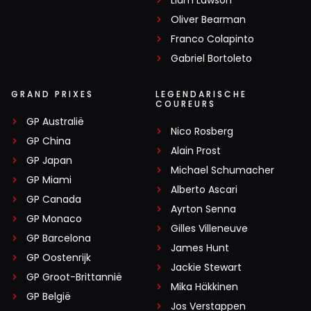
Oliver Bearman
Franco Colapinto
Gabriel Bortoleto
GRAND PRIXES
LEGENDARISCHE
COUREURS
GP Australië
Nico Rosberg
GP China
Alain Prost
GP Japan
Michael Schumacher
GP Miami
Alberto Ascari
GP Canada
Ayrton Senna
GP Monaco
Gilles Villeneuve
GP Barcelona
James Hunt
GP Oostenrijk
Jackie Stewart
GP Groot-Brittannië
Mika Häkkinen
GP België
Jos Verstappen