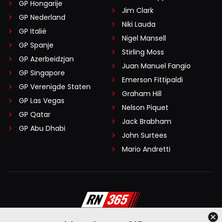
GP Hongarije
Jim Clark
GP Nederland
Niki Lauda
GP Italië
Nigel Mansell
GP Spanje
Stirling Moss
GP Azerbeidzjan
Juan Manuel Fangio
GP Singapore
Emerson Fittipaldi
GP Verenigde Staten
Graham Hill
GP Las Vegas
Nelson Piquet
GP Qatar
Jack Brabham
GP Abu Dhabi
John Surtees
Mario Andretti