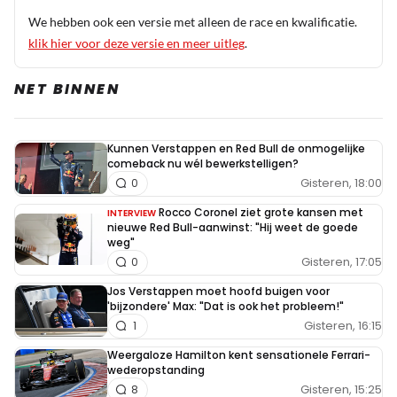
8 juli 14:15
We hebben ook een versie met alleen de race en kwalificatie.
... vier sprint races in een weekeind moet makkelijk
klik hier voor deze versie en meer uitleg
.
kunnen. Waar is de hoofd race voor nodig? Twee
kwalificaties kan ook makkelijk. Dan per kwalificatie een
NET BINNEN
keer gewoon starten en een keer "reverse". Oh, aan de
puntenverdeling kunnen we een tombola, loterij,
Kunnen Verstappen en Red Bull de onmogelijke
koppelen.... of , of, een karaoke... ja, daarmee halen we
comeback nu wél bewerkstelligen?
minstens twee Japanse autofabrikanten binnen.... En als
Gisteren, 18:00
0
we dan toch sprinten, voor de Amerikanen op een drag
Rocco Coronel ziet grote kansen met
INTERVIEW
strip. Oh neen, dat kan niet "drag" is woke, daar zijn ze
nieuwe Red Bull-aanwinst: "Hij weet de goede
weg"
heel bang voor over het grote water... Snel, Tom Poes,
Gisteren, 17:05
0
verzin een list....
Jos Verstappen moet hoofd buigen voor
'bijzondere' Max: "Dat is ook het probleem!"
Gisteren, 16:15
1
Marcel Van Der Wal
Weergaloze Hamilton kent sensationele Ferrari-
8 juli 14:27
wederopstanding
Laat ze nou eens allemaal achter elkaar een vrije ronde
Gisteren, 15:25
8