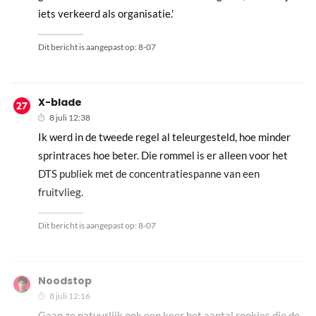
iets verkeerd als organisatie.'
Dit bericht is aangepast op:
8-07
X-blade
8 juli 12:38
Ik werd in de tweede regel al teleurgesteld, hoe minder
sprintraces hoe beter. Die rommel is er alleen voor het
DTS publiek met de concentratiespanne van een
fruitvlieg.
Dit bericht is aangepast op:
8-07
Noodstop
8 juli 12:16
Gaan ze natuurlijk ook een keer het aantal rookies die de