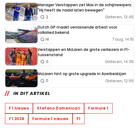
Manager Verstappen zet Max in de schijnwerpers:
"Hij heeft de naald laten bewegen"
Gisteren, 13:45
2
Dutch GP maakt verrassende artiest voor
volkslied bekend
7 aug. 14:15
14
Verstappen en McLaren de grote verliezers in F1-
tussenstand
Gisteren, 14:35
0
McLaren hint op grote upgrade in Azerbeidzjan
Gisteren, 12:55
0
IN DIT ARTIKEL
F1 nieuws
Stefano Domenicali
Formule 1
F1 2026
Formule 1 nieuws
F1