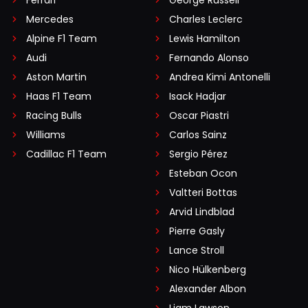
Mercedes
Charles Leclerc
Alpine F1 Team
Lewis Hamilton
Audi
Fernando Alonso
Aston Martin
Andrea Kimi Antonelli
Haas F1 Team
Isack Hadjar
Racing Bulls
Oscar Piastri
Williams
Carlos Sainz
Cadillac F1 Team
Sergio Pérez
Esteban Ocon
Valtteri Bottas
Arvid Lindblad
Pierre Gasly
Lance Stroll
Nico Hülkenberg
Alexander Albon
Liam Lawson