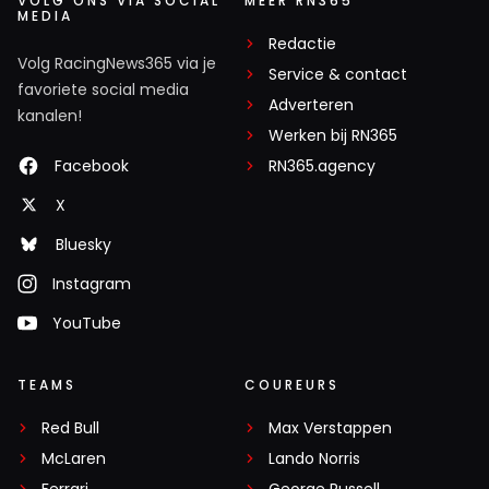
VOLG ONS VIA SOCIAL
MEER RN365
MEDIA
Redactie
Volg RacingNews365 via je
Service & contact
favoriete social media
Adverteren
kanalen!
Werken bij RN365
Facebook
RN365.agency
X
Bluesky
Instagram
YouTube
TEAMS
COUREURS
Red Bull
Max Verstappen
McLaren
Lando Norris
Ferrari
George Russell