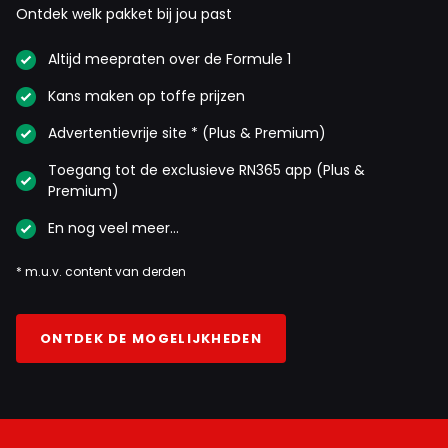
Ontdek welk pakket bij jou past
Altijd meepraten over de Formule 1
Kans maken op toffe prijzen
Meepraten? Dat kan! Je hoeft je alleen maar aan te
Advertentievrije site * (Plus & Premium)
melden met een RN365-account.
Toegang tot de exclusieve RN365 app (Plus &
INLOGGEN
AANMELDEN
Premium)
En nog veel meer…
* m.u.v. content van derden
ONTDEK DE MOGELIJKHEDEN