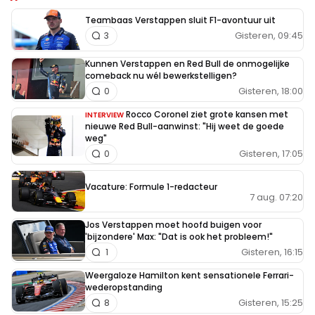
Teambaas Verstappen sluit F1-avontuur uit
Gisteren, 09:45
3
Kunnen Verstappen en Red Bull de onmogelijke
comeback nu wél bewerkstelligen?
Gisteren, 18:00
0
Rocco Coronel ziet grote kansen met
INTERVIEW
nieuwe Red Bull-aanwinst: "Hij weet de goede
weg"
Gisteren, 17:05
0
Vacature: Formule 1-redacteur
7 aug. 07:20
Jos Verstappen moet hoofd buigen voor
'bijzondere' Max: "Dat is ook het probleem!"
Gisteren, 16:15
1
Weergaloze Hamilton kent sensationele Ferrari-
wederopstanding
Gisteren, 15:25
8