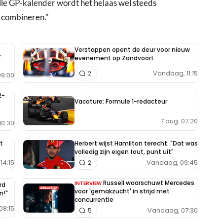
olle GP-kalender wordt het helaas wel steeds
n combineren."
Verstappen opent de deur voor nieuw
r
evenement op Zandvoort
Vandaag, 11:15
2
9:00
2-
Vacature: Formule 1-redacteur
7 aug. 07:20
10:30
t
Herbert wijst Hamilton terecht: "Dat was
volledig zijn eigen fout, punt uit"
14:15
Vandaag, 09:45
2
Russell waarschuwt Mercedes
INTERVIEW
rd
voor 'gemakzucht' in strijd met
n!"
concurrentie
08:15
Vandaag, 07:30
5