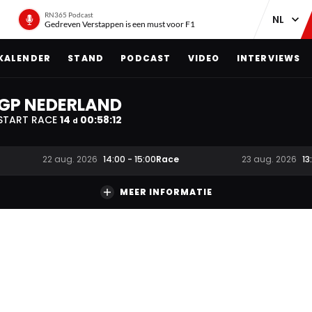
RN365 Podcast
Gedreven Verstappen is een must voor F1
KALENDER
STAND
PODCAST
VIDEO
INTERVIEWS
GP NEDERLAND
START RACE
14
00
:
58
:
11
d
Race
22 aug. 2026
14:00
-
15:00
23 aug. 2026
13
MEER INFORMATIE