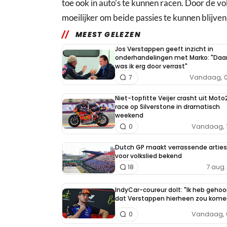
toe ook in auto's te kunnen racen. Door de v
moeilijker om beide passies te kunnen blijve
MEEST GELEZEN
Jos Verstappen geeft inzicht in
onderhandelingen met Marko: "Daa
was ik erg door verrast"
Vandaag, 0
7
Niet-topfitte Veijer crasht uit Moto
race op Silverstone in dramatisch
weekend
Vandaag, 
0
Dutch GP maakt verrassende arties
voor volkslied bekend
7 aug. 
18
IndyCar-coureur dolt: "Ik heb gehoo
dat Verstappen hierheen zou kome
Vandaag, 
0