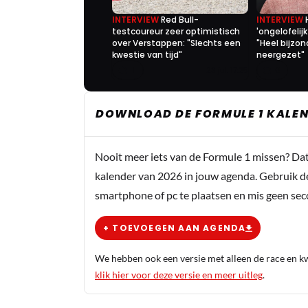
INTERVIEW
Red Bull-
INTERVIEW
testcoureur zeer optimistisch
'ongelofelij
over Verstappen: "Slechts een
"Heel bijzon
kwestie van tijd"
neergezet"
1
0
23 jul. 17:25
DOWNLOAD DE FORMULE 1 KALEN
Nooit meer iets van de Formule 1 missen? Da
kalender van 2026 in jouw agenda. Gebruik d
smartphone of pc te plaatsen en mis geen se
+ TOEVOEGEN AAN AGENDA
We hebben ook een versie met alleen de race en kwa
klik hier voor deze versie en meer uitleg
.