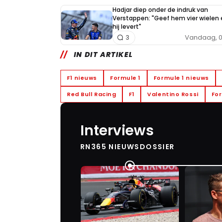
Hadjar diep onder de indruk van
Verstappen: "Geef hem vier wielen 
hij levert"
Vandaag, 0
3
IN DIT ARTIKEL
F1 nieuws
Formule 1
Formule 1 nieuws
Red Bull Racing
F1
Valentino Rossi
For
Interviews
RN365 NIEUWSDOSSIER