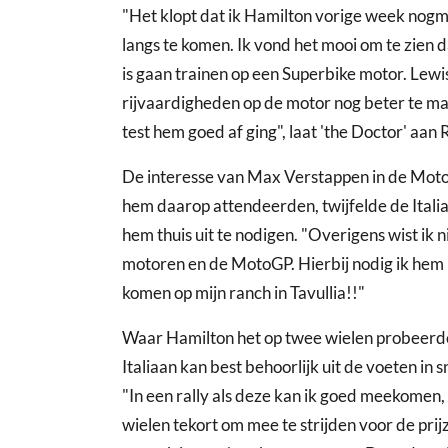
"Het klopt dat ik Hamilton vorige week nogma
langs te komen. Ik vond het mooi om te zien 
is gaan trainen op een Superbike motor. Lewis 
rijvaardigheden op de motor nog beter te ma
test hem goed af ging", laat 'the Doctor' aa
De interesse van Max Verstappen in de Moto
hem daarop attendeerden, twijfelde de Ital
hem thuis uit te nodigen. "Overigens wist ik n
motoren en de MotoGP. Hierbij nodig ik hem n
komen op mijn ranch in Tavullia!!"
Waar Hamilton het op twee wielen probeerde,
Italiaan kan best behoorlijk uit de voeten in s
"In een rally als deze kan ik goed meekomen,
wielen tekort om mee te strijden voor de prijz