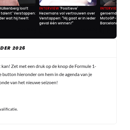
Hülkenberg looft
INTERVIEW
'Positieve'
INTERVIEW
Vers
k talent' Verstappen:
Hezemans vol vertrouwen over
geroemd als 'kill
der wat hij heeft
Verstappen: "Hij gaat er in ieder
MotoGP-fenome
geval één winnen!"
Barcelona
0
0
12 jul. 16:00
26 jun. 06:20
DER 2026
t kan! Zet met een druk op de knop de Formule 1-
e button hieronder om hem in de agenda van je
conde van het nieuwe seizoen!
lificatie.