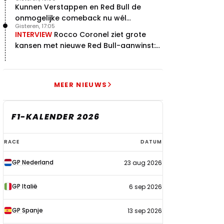
Kunnen Verstappen en Red Bull de
onmogelijke comeback nu wél
Gisteren, 17:05
bewerkstelligen?
INTERVIEW
Rocco Coronel ziet grote
kansen met nieuwe Red Bull-aanwinst:
"Hij weet de goede weg"
MEER NIEUWS
F1-KALENDER 2026
F1-
RACE
DATUM
kalender
GP Nederland
23 aug 2026
2026
GP Italië
6 sep 2026
GP Spanje
13 sep 2026