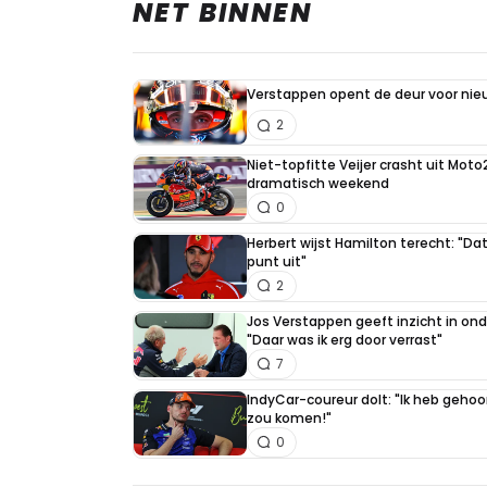
NET BINNEN
Verstappen opent de deur voor ni
2
Niet-topfitte Veijer crasht uit Moto
dramatisch weekend
0
Herbert wijst Hamilton terecht: "Dat
punt uit"
2
Jos Verstappen geeft inzicht in on
"Daar was ik erg door verrast"
7
IndyCar-coureur dolt: "Ik heb geho
zou komen!"
0