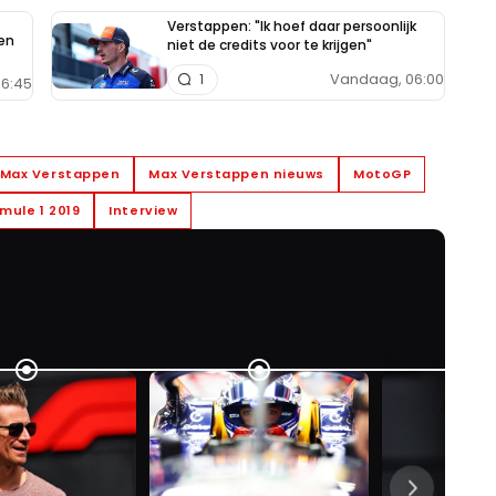
Verstappen: "Ik hoef daar persoonlijk
en
niet de credits voor te krijgen"
Vandaag, 06:00
1
6:45
Max Verstappen
Max Verstappen nieuws
MotoGP
mule 1 2019
Interview