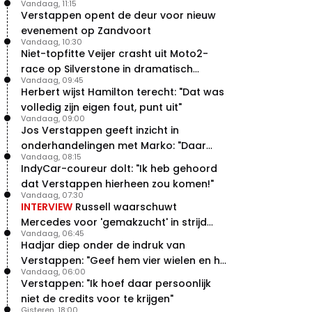
Vandaag, 11:15
Verstappen opent de deur voor nieuw
evenement op Zandvoort
Vandaag, 10:30
Niet-topfitte Veijer crasht uit Moto2-
race op Silverstone in dramatisch
Vandaag, 09:45
weekend
Herbert wijst Hamilton terecht: "Dat was
volledig zijn eigen fout, punt uit"
Vandaag, 09:00
Jos Verstappen geeft inzicht in
onderhandelingen met Marko: "Daar
Vandaag, 08:15
was ik erg door verrast"
IndyCar-coureur dolt: "Ik heb gehoord
dat Verstappen hierheen zou komen!"
Vandaag, 07:30
INTERVIEW
Russell waarschuwt
Mercedes voor 'gemakzucht' in strijd
Vandaag, 06:45
met concurrentie
Hadjar diep onder de indruk van
Verstappen: "Geef hem vier wielen en hij
Vandaag, 06:00
levert"
Verstappen: "Ik hoef daar persoonlijk
niet de credits voor te krijgen"
Gisteren, 18:00