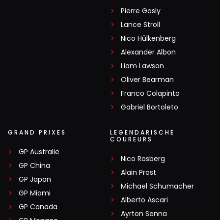
Pierre Gasly
Lance Stroll
Nico Hülkenberg
Alexander Albon
Liam Lawson
Oliver Bearman
Franco Colapinto
Gabriel Bortoleto
GRAND PRIXES
LEGENDARISCHE
COUREURS
GP Australië
Nico Rosberg
GP China
Alain Prost
GP Japan
Michael Schumacher
GP Miami
Alberto Ascari
GP Canada
Ayrton Senna