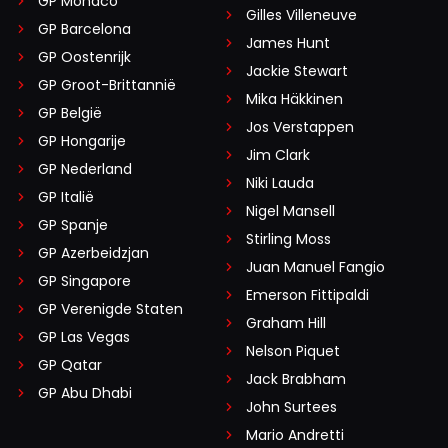
GP Monaco
Gilles Villeneuve
GP Barcelona
James Hunt
GP Oostenrijk
Jackie Stewart
GP Groot-Brittannië
Mika Häkkinen
GP België
Jos Verstappen
GP Hongarije
Jim Clark
GP Nederland
Niki Lauda
GP Italië
Nigel Mansell
GP Spanje
Stirling Moss
GP Azerbeidzjan
Juan Manuel Fangio
GP Singapore
Emerson Fittipaldi
GP Verenigde Staten
Graham Hill
GP Las Vegas
Nelson Piquet
GP Qatar
Jack Brabham
GP Abu Dhabi
John Surtees
Mario Andretti