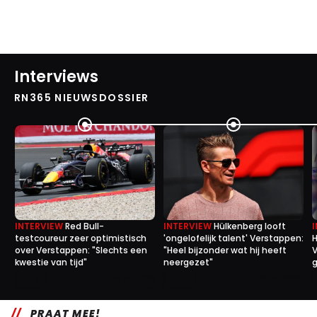
Interviews
RN365 NIEUWSDOSSIER
INTERVIEW
Red Bull-
INTERVIEW
Hülkenberg looft
testcoureur zeer optimistisch
'ongelofelijk talent' Verstappen:
H
over Verstappen: "Slechts een
"Heel bijzonder wat hij heeft
V
kwestie van tijd"
neergezet"
g
1
0
23 jul. 17:25
12 jul. 16:00
PRAAT MEE!