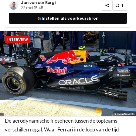
Jan van der Burgt
1
22 mei 15:45
Instellen als voorkeursbron
INTERVIEW
© RacingNews365
De aerodynamische filosofieën tussen de topteams
verschillen nogal. Waar
Ferrari
in de loop van de tijd