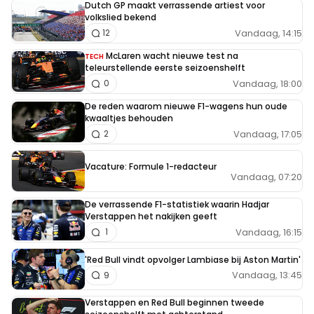
Dutch GP maakt verrassende artiest voor
volkslied bekend
Vandaag, 14:15
12
McLaren wacht nieuwe test na
TECH
teleurstellende eerste seizoenshelft
Vandaag, 18:00
0
De reden waarom nieuwe F1-wagens hun oude
kwaaltjes behouden
Vandaag, 17:05
2
Vacature: Formule 1-redacteur
Vandaag, 07:20
De verrassende F1-statistiek waarin Hadjar
Verstappen het nakijken geeft
Vandaag, 16:15
1
'Red Bull vindt opvolger Lambiase bij Aston Martin'
Vandaag, 13:45
9
Verstappen en Red Bull beginnen tweede