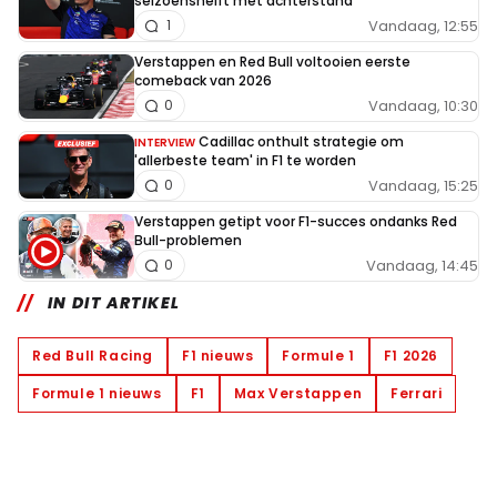
seizoenshelft met achterstand
Vandaag, 12:55
1
Verstappen en Red Bull voltooien eerste
comeback van 2026
Vandaag, 10:30
0
Cadillac onthult strategie om
INTERVIEW
'allerbeste team' in F1 te worden
Vandaag, 15:25
0
Verstappen getipt voor F1-succes ondanks Red
Bull-problemen
Vandaag, 14:45
0
IN DIT ARTIKEL
Red Bull Racing
F1 nieuws
Formule 1
F1 2026
Formule 1 nieuws
F1
Max Verstappen
Ferrari