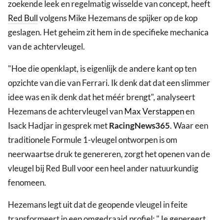
zoekende leek en regelmatig wisselde van concept, heeft
Red Bull
volgens Mike Hezemans de spijker op de kop
geslagen. Het geheim zit hem in de specifieke mechanica
van de achtervleugel.
"Hoe die openklapt, is eigenlijk de andere kant op ten
opzichte van die van Ferrari. Ik denk dat dat een slimmer
idee was en ik denk dat het méér brengt", analyseert
Hezemans de achtervleugel van
Max Verstappen
en
Isack Hadjar in gesprek met
RacingNews365
. Waar een
traditionele Formule 1-vleugel ontworpen is om
neerwaartse druk te genereren, zorgt het openen van de
vleugel bij Red Bull voor een heel ander natuurkundig
fenomeen.
Hezemans legt uit dat de geopende vleugel in feite
transformeert in een omgedraaid profiel: "Je genereert