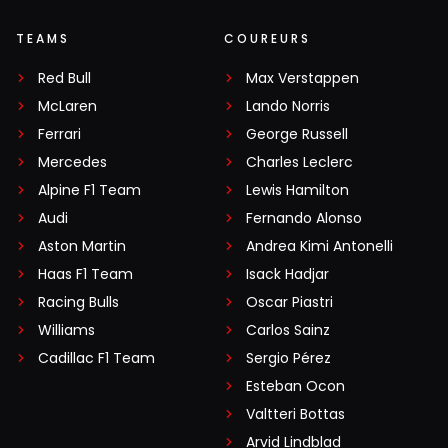
TEAMS
COUREURS
Red Bull
Max Verstappen
McLaren
Lando Norris
Ferrari
George Russell
Mercedes
Charles Leclerc
Alpine F1 Team
Lewis Hamilton
Audi
Fernando Alonso
Aston Martin
Andrea Kimi Antonelli
Haas F1 Team
Isack Hadjar
Racing Bulls
Oscar Piastri
Williams
Carlos Sainz
Cadillac F1 Team
Sergio Pérez
Esteban Ocon
Valtteri Bottas
Arvid Lindblad