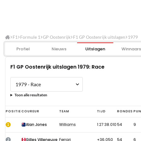
F1
Formule 1
GP Oostenrijk
F1 GP Oostenrijk uitslagen
1979
Profiel
Nieuws
Uitslagen
Winnaars
F1 GP Oostenrijk uitslagen 1979: Race
Toon alle resultaten
F1
POSITIE
COUREUR
TEAM
TIJD
RONDES
PUN
GP
1
Alan Jones
Williams
1:27:38.010
54
9
Oostenrijk
uitslagen
2
Gilles Villeneuve
Ferrari
+36.050
54
6