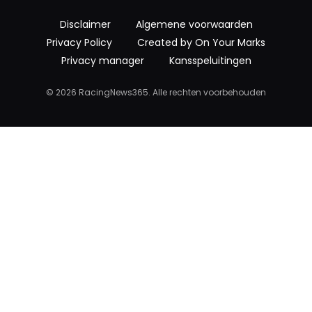
Disclaimer
Algemene voorwaarden
Privacy Policy
Created by On Your Marks
Privacy manager
Kansspeluitingen
© 2026 RacingNews365. Alle rechten voorbehouden
Visit RacingNews365.com
RacingNews365.com is live!
Read the latest F1 news in English.