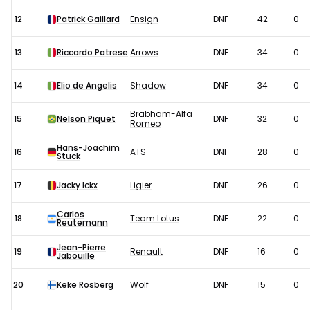
12
Patrick Gaillard
Ensign
DNF
42
0
13
Riccardo Patrese
Arrows
DNF
34
0
14
Elio de Angelis
Shadow
DNF
34
0
Brabham-Alfa
15
Nelson Piquet
DNF
32
0
Romeo
Hans-Joachim
16
ATS
DNF
28
0
Stuck
17
Jacky Ickx
Ligier
DNF
26
0
Carlos
18
Team Lotus
DNF
22
0
Reutemann
Jean-Pierre
19
Renault
DNF
16
0
Jabouille
20
Keke Rosberg
Wolf
DNF
15
0