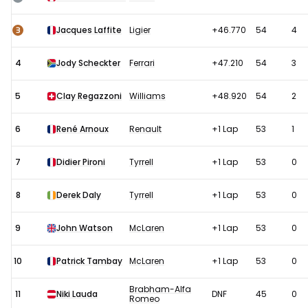
1979:
Race
3
Jacques Laffite
Ligier
+46.770
54
4
4
Jody Scheckter
Ferrari
+47.210
54
3
5
Clay Regazzoni
Williams
+48.920
54
2
6
René Arnoux
Renault
+1 Lap
53
1
7
Didier Pironi
Tyrrell
+1 Lap
53
0
8
Derek Daly
Tyrrell
+1 Lap
53
0
9
John Watson
McLaren
+1 Lap
53
0
10
Patrick Tambay
McLaren
+1 Lap
53
0
Brabham-Alfa
11
Niki Lauda
DNF
45
0
Romeo