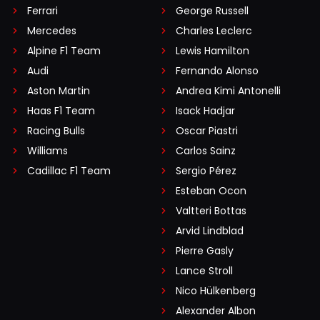
Ferrari
George Russell
Mercedes
Charles Leclerc
Alpine F1 Team
Lewis Hamilton
Audi
Fernando Alonso
Aston Martin
Andrea Kimi Antonelli
Haas F1 Team
Isack Hadjar
Racing Bulls
Oscar Piastri
Williams
Carlos Sainz
Cadillac F1 Team
Sergio Pérez
Esteban Ocon
Valtteri Bottas
Arvid Lindblad
Pierre Gasly
Lance Stroll
Nico Hülkenberg
Alexander Albon