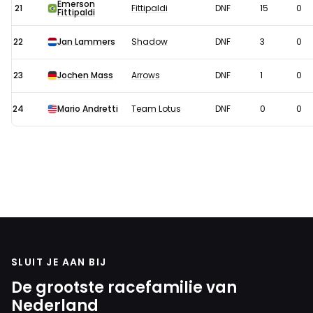
Emerson
21
Fittipaldi
DNF
15
0
Fittipaldi
22
Jan Lammers
Shadow
DNF
3
0
23
Jochen Mass
Arrows
DNF
1
0
24
Mario Andretti
Team Lotus
DNF
0
0
SLUIT JE AAN BIJ
De grootste racefamilie van
Nederland