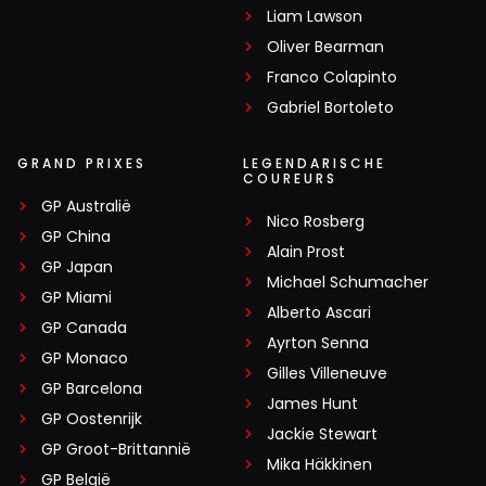
Liam Lawson
Oliver Bearman
Franco Colapinto
Gabriel Bortoleto
GRAND PRIXES
LEGENDARISCHE
COUREURS
GP Australië
Nico Rosberg
GP China
Alain Prost
GP Japan
Michael Schumacher
GP Miami
Alberto Ascari
GP Canada
Ayrton Senna
GP Monaco
Gilles Villeneuve
GP Barcelona
James Hunt
GP Oostenrijk
Jackie Stewart
GP Groot-Brittannië
Mika Häkkinen
GP België