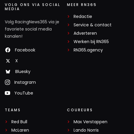
VOLG ONS VIA SOCIAL
MEER RN365
MEDIA
Redactie
Volg RacingNews365 via je
Service & contact
favoriete social media
Adverteren
kanalen!
Werken bij RN365
Facebook
RN365.agency
X
Bluesky
Instagram
YouTube
TEAMS
COUREURS
Red Bull
Max Verstappen
McLaren
Lando Norris