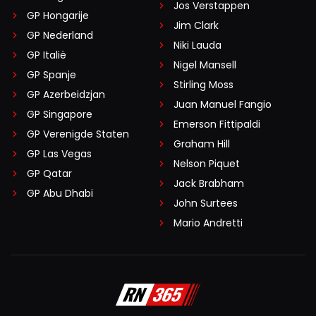
Jos Verstappen
GP Hongarije
Jim Clark
GP Nederland
Niki Lauda
GP Italië
Nigel Mansell
GP Spanje
Stirling Moss
GP Azerbeidzjan
Juan Manuel Fangio
GP Singapore
Emerson Fittipaldi
GP Verenigde Staten
Graham Hill
GP Las Vegas
Nelson Piquet
GP Qatar
Jack Brabham
GP Abu Dhabi
John Surtees
Mario Andretti