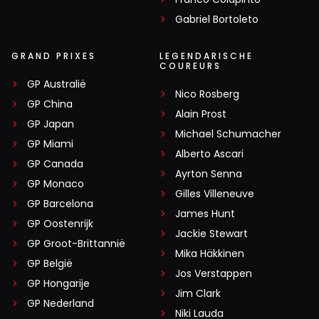
Gabriel Bortoleto
GRAND PRIXES
LEGENDARISCHE
COUREURS
GP Australië
Nico Rosberg
GP China
Alain Prost
GP Japan
Michael Schumacher
GP Miami
Alberto Ascari
GP Canada
Ayrton Senna
GP Monaco
Gilles Villeneuve
GP Barcelona
James Hunt
GP Oostenrijk
Jackie Stewart
GP Groot-Brittannië
Mika Häkkinen
GP België
Jos Verstappen
GP Hongarije
Jim Clark
GP Nederland
Niki Lauda