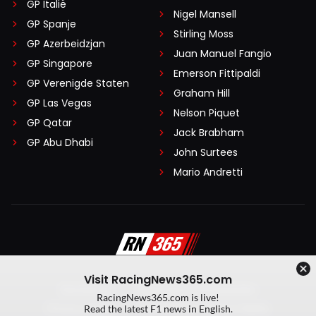
GP Italië
Nigel Mansell
GP Spanje
Stirling Moss
GP Azerbeidzjan
Juan Manuel Fangio
GP Singapore
Emerson Fittipaldi
GP Verenigde Staten
Graham Hill
GP Las Vegas
Nelson Piquet
GP Qatar
Jack Brabham
GP Abu Dhabi
John Surtees
Mario Andretti
Visit RacingNews365.com
Disclaimer
Algemene voorwaarden
RacingNews365.com is live!
Privacy Policy
Created by On Your Marks
Read the latest F1 news in English.