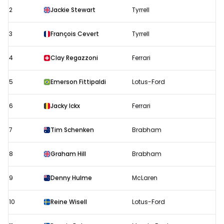
uitslagen
2
Jackie Stewart
Tyrrell
1971:
Startopstelling
3
François Cevert
Tyrrell
4
Clay Regazzoni
Ferrari
5
Emerson Fittipaldi
Lotus-Ford
6
Jacky Ickx
Ferrari
7
Tim Schenken
Brabham
8
Graham Hill
Brabham
9
Denny Hulme
McLaren
10
Reine Wisell
Lotus-Ford