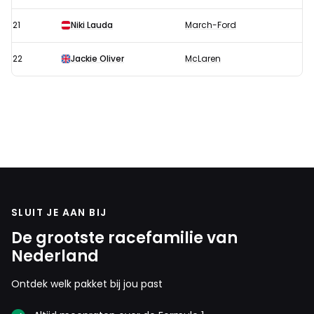
21
Niki Lauda
March-Ford
22
Jackie Oliver
McLaren
SLUIT JE AAN BIJ
De grootste racefamilie van
Nederland
Ontdek welk pakket bij jou past