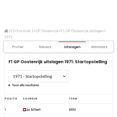
F1
Formule 1
GP Oostenrijk
F1 GP Oostenrijk uitslagen
1971
Profiel
Nieuws
Uitslagen
Winnaars
F1 GP Oostenrijk uitslagen 1971: Startopstelling
Toon alle resultaten
F1
POSITIE
COUREUR
TEAM
GP
1
Jo Siffert
BRM
Oostenrijk