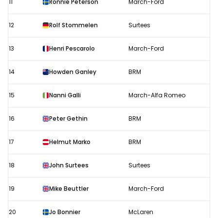
11
Ronnie Peterson
March-Ford
12
Rolf Stommelen
Surtees
13
Henri Pescarolo
March-Ford
14
Howden Ganley
BRM
15
Nanni Galli
March-Alfa Romeo
16
Peter Gethin
BRM
17
Helmut Marko
BRM
18
John Surtees
Surtees
19
Mike Beuttler
March-Ford
20
Jo Bonnier
McLaren