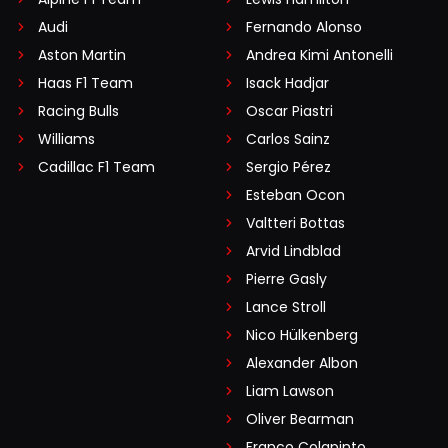
Audi
Fernando Alonso
Aston Martin
Andrea Kimi Antonelli
Haas F1 Team
Isack Hadjar
Racing Bulls
Oscar Piastri
Williams
Carlos Sainz
Cadillac F1 Team
Sergio Pérez
Esteban Ocon
Valtteri Bottas
Arvid Lindblad
Pierre Gasly
Lance Stroll
Nico Hülkenberg
Alexander Albon
Liam Lawson
Oliver Bearman
Franco Colapinto