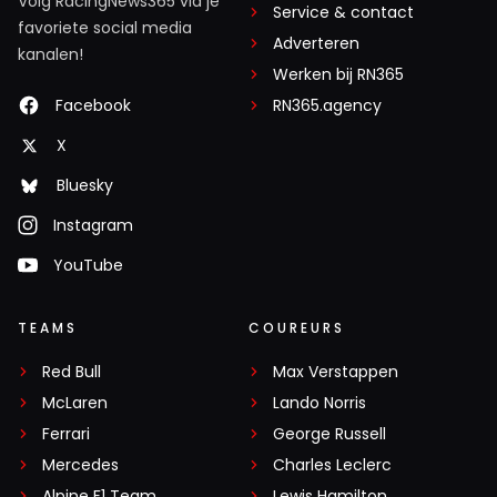
Volg RacingNews365 via je
Service & contact
favoriete social media
Adverteren
kanalen!
Werken bij RN365
Facebook
RN365.agency
X
Bluesky
Instagram
YouTube
TEAMS
COUREURS
Red Bull
Max Verstappen
McLaren
Lando Norris
Ferrari
George Russell
Mercedes
Charles Leclerc
Alpine F1 Team
Lewis Hamilton