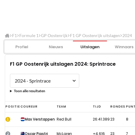
F1
Formule 1
GP Oostenrijk
F1 GP Oostenrijk uitslagen
2024
Profiel
Nieuws
Uitslagen
Winnaars
F1 GP Oostenrijk uitslagen 2024: Sprintrace
Toon alle resultaten
F1
POSITIE
COUREUR
TEAM
TIJD
RONDES
PUN
GP
1
Max Verstappen
Red Bull
26:41.389
23
8
Oostenrijk
uitslagen
2
Oscar Piastri
McLaren
+4.616
23
7