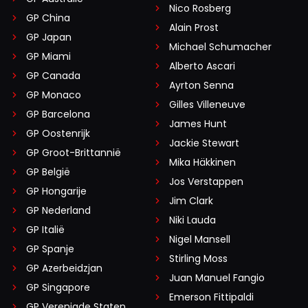
Nico Rosberg
GP China
Alain Prost
GP Japan
Michael Schumacher
GP Miami
Alberto Ascari
GP Canada
Ayrton Senna
GP Monaco
Gilles Villeneuve
GP Barcelona
James Hunt
GP Oostenrijk
Jackie Stewart
GP Groot-Brittannië
Mika Häkkinen
GP België
Jos Verstappen
GP Hongarije
Jim Clark
GP Nederland
Niki Lauda
GP Italië
Nigel Mansell
GP Spanje
Stirling Moss
GP Azerbeidzjan
Juan Manuel Fangio
GP Singapore
Emerson Fittipaldi
GP Verenigde Staten