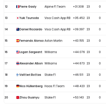
12
Pierre Gasly
Alpine F1 Team
+31.308
23
0
13
Yuki Tsunoda
Visa Cash App RB
+35.452
23
0
14
Daniel Ricciardo
Visa Cash App RB
+39.397
23
0
15
Fernando Alonso
Aston Martin
+43.155
23
0
16
Logan Sargeant
Williams
+44.076
23
0
17
Alexander Albon
Williams
+44.673
23
0
18
Valtteri Bottas
Stake F1
+46.511
23
0
19
Nico Hülkenberg
Haas F1 Team
+48.423
23
0
20
Zhou Guanyu
Stake F1
+53.143
23
0