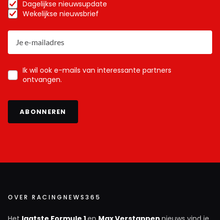
Dagelijkse nieuwsupdate
Wekelijkse nieuwsbrief
Ik wil ook e-mails van interessante partners
ontvangen.
ABONNEREN
OVER RACINGNEWS365
Het
laatste Formule 1
en
Max Verstappen
nieuws vind je