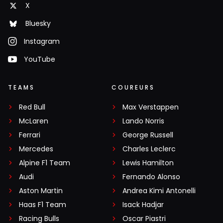
X
Bluesky
Instagram
YouTube
TEAMS
COUREURS
Red Bull
Max Verstappen
McLaren
Lando Norris
Ferrari
George Russell
Mercedes
Charles Leclerc
Alpine F1 Team
Lewis Hamilton
Audi
Fernando Alonso
Aston Martin
Andrea Kimi Antonelli
Haas F1 Team
Isack Hadjar
Racing Bulls
Oscar Piastri