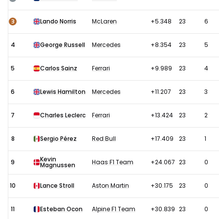
2024:
Sprintrace
3
Lando Norris
McLaren
+5.348
23
6
4
George Russell
Mercedes
+8.354
23
5
5
Carlos Sainz
Ferrari
+9.989
23
4
6
Lewis Hamilton
Mercedes
+11.207
23
3
7
Charles Leclerc
Ferrari
+13.424
23
2
8
Sergio Pérez
Red Bull
+17.409
23
1
Kevin
9
Haas F1 Team
+24.067
23
0
Magnussen
10
Lance Stroll
Aston Martin
+30.175
23
0
11
Esteban Ocon
Alpine F1 Team
+30.839
23
0