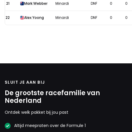
21
Mark Webber
Minardi
DNF
0
0
22
Alex Yoong
Minardi
DNF
0
0
SLUIT JE AAN BIJ
De grootste racefamilie van
Nederland
Ontdek welk pakket bij jou past
Altijd meepraten over de Formule 1