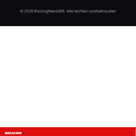
© 2026 RacingNews365. Alle rechten voorbehouden
Visit RacingNews365.com
RacingNews365.com is live!
Read the latest F1 news in English.
GO TO RACINGNEWS365.COM
BREAKING
Don't show again