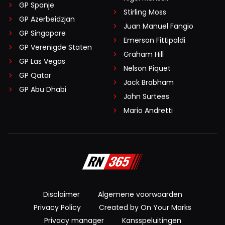
GP Spanje
Stirling Moss
GP Azerbeidzjan
Juan Manuel Fangio
GP Singapore
Emerson Fittipaldi
GP Verenigde Staten
Graham Hill
GP Las Vegas
Nelson Piquet
GP Qatar
Jack Brabham
GP Abu Dhabi
John Surtees
Mario Andretti
Disclaimer
Algemene voorwaarden
Privacy Policy
Created by On Your Marks
Privacy manager
Kansspeluitingen