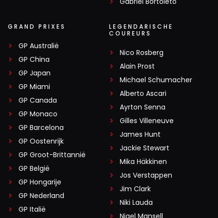
Gabriel Bortoleto
GRAND PRIXES
LEGENDARISCHE
COUREURS
GP Australië
Nico Rosberg
GP China
Alain Prost
GP Japan
Michael Schumacher
GP Miami
Alberto Ascari
GP Canada
Ayrton Senna
GP Monaco
Gilles Villeneuve
GP Barcelona
James Hunt
GP Oostenrijk
Jackie Stewart
GP Groot-Brittannië
Mika Häkkinen
GP België
Jos Verstappen
GP Hongarije
Jim Clark
GP Nederland
Niki Lauda
GP Italië
Nigel Mansell