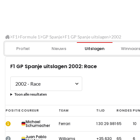
F1
Formule 1
GP Spanje
F1 GP Spanje uitslagen
2002
Profiel
Nieuws
Uitslagen
Winnaar
F1 GP Spanje uitslagen 2002: Race
Toon alle resultaten
F1
POSITIE
COUREUR
TEAM
TIJD
RONDES
PU
GP
Michael
1
Ferrari
1:30:29.981
65
10
Schumacher
Spanje
uitslagen
Juan Pablo
2
Williams
+35.630
65
6