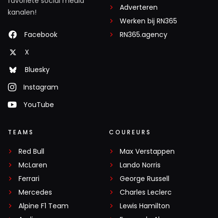
favoriete social media
Adverteren
kanalen!
Werken bij RN365
Facebook
RN365.agency
X
Bluesky
Instagram
YouTube
TEAMS
COUREURS
Red Bull
Max Verstappen
McLaren
Lando Norris
Ferrari
George Russell
Mercedes
Charles Leclerc
Alpine F1 Team
Lewis Hamilton