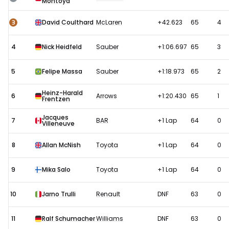
Montoya
2002:
Race
3
David Coulthard
McLaren
+42.623
65
4
4
Nick Heidfeld
Sauber
+1:06.697
65
3
5
Felipe Massa
Sauber
+1:18.973
65
2
Heinz-Harald
6
Arrows
+1:20.430
65
1
Frentzen
Jacques
7
BAR
+1 Lap
64
0
Villeneuve
8
Allan McNish
Toyota
+1 Lap
64
0
9
Mika Salo
Toyota
+1 Lap
64
0
10
Jarno Trulli
Renault
DNF
63
0
11
Ralf Schumacher
Williams
DNF
63
0