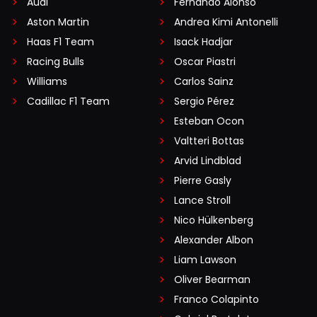
Audi
Fernando Alonso
Aston Martin
Andrea Kimi Antonelli
Haas F1 Team
Isack Hadjar
Racing Bulls
Oscar Piastri
Williams
Carlos Sainz
Cadillac F1 Team
Sergio Pérez
Esteban Ocon
Valtteri Bottas
Arvid Lindblad
Pierre Gasly
Lance Stroll
Nico Hülkenberg
Alexander Albon
Liam Lawson
Oliver Bearman
Franco Colapinto