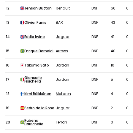
12
Jenson Button
Renault
DNF
60
0
13
Olivier Panis
BAR
DNF
43
0
14
Eddie Irvine
Jaguar
DNF
41
0
15
Enrique Bernoldi
Arrows
DNF
40
0
16
Takuma Sato
Jordan
DNF
10
0
Giancarlo
17
Jordan
DNF
5
0
Fisichella
18
Kimi Räikkönen
McLaren
DNF
4
0
19
Pedro de la Rosa
Jaguar
DNF
2
0
Rubens
20
Ferrari
DNF
0
0
Barrichello