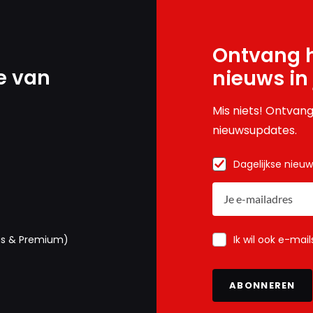
Ontvang h
e van
nieuws in
Mis niets! Ontvang
nieuwsupdates.
Dagelijkse nieu
Ik wil ook e-mai
us & Premium)
ABONNEREN