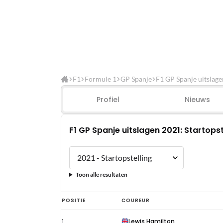
F1
Formule 1
GP Spanje
F1 GP Spanje uitslage
Profiel
Nieuws
F1 GP Spanje uitslagen 2021: Startopst
Toon alle resultaten
F1
POSITIE
COUREUR
GP
1
Lewis Hamilton