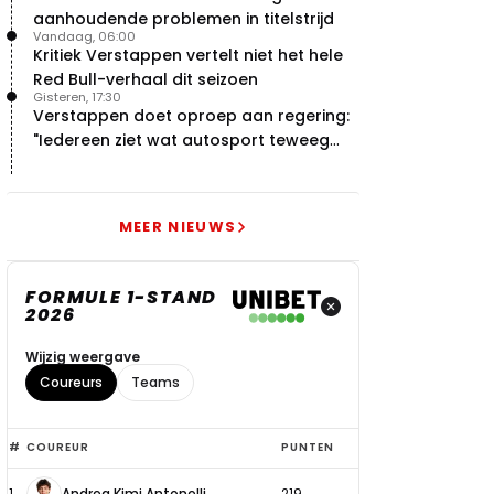
aanhoudende problemen in titelstrijd
Vandaag, 06:00
Kritiek Verstappen vertelt niet het hele
Red Bull-verhaal dit seizoen
Gisteren, 17:30
Verstappen doet oproep aan regering:
"Iedereen ziet wat autosport teweeg
brengt"
MEER NIEUWS
FORMULE 1-STAND
2026
Wijzig weergave
Coureurs
Teams
Top
#
COUREUR
PUNTEN
6
1
Andrea Kimi Antonelli
219