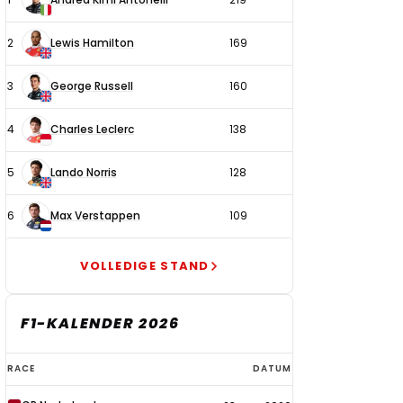
coureurs
2
Lewis Hamilton
169
3
George Russell
160
4
Charles Leclerc
138
5
Lando Norris
128
6
Max Verstappen
109
VOLLEDIGE STAND
F1-KALENDER 2026
F1-
RACE
DATUM
kalender