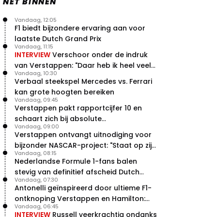
NET BINNEN
Vandaag, 12:05
F1 biedt bijzondere ervaring aan voor
laatste Dutch Grand Prix
Vandaag, 11:15
INTERVIEW
Verschoor onder de indruk
van Verstappen: "Daar heb ik heel veel
Vandaag, 10:30
respect voor"
Verbaal steekspel Mercedes vs. Ferrari
kan grote hoogten bereiken
Vandaag, 09:45
Verstappen pakt rapportcijfer 10 en
schaart zich bij absolute
Vandaag, 09:00
buitencategorie
Verstappen ontvangt uitnodiging voor
bijzonder NASCAR-project: "Staat op zijn
Vandaag, 08:15
radar"
Nederlandse Formule 1-fans balen
stevig van definitief afscheid Dutch
Vandaag, 07:30
Grand Prix
Antonelli geïnspireerd door ultieme F1-
ontknoping Verstappen en Hamilton:
Vandaag, 06:45
"Leven of dood!"
INTERVIEW
Russell veerkrachtig ondanks