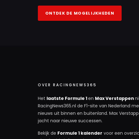
ONTDEK DE MOGELIJKHEDEN
OVER RACINGNEWS365
Het
laatste Formule 1
en
Max Verstappen
n
RacingNews365.nl de F1-site van Nederland met
nieuws uit binnen en buitenland. Max Verstappe
jacht naar nieuwe successen.
Bekijk de
Formule 1 kalender
voor een overzic