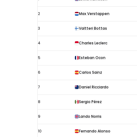
Spanje
uitslagen
2
Max Verstappen
2021:
Startopstelling
3
Valtteri Bottas
4
Charles Leclerc
5
Esteban Ocon
6
Carlos Sainz
7
Daniel Ricciardo
8
Sergio Pérez
9
Lando Norris
10
Fernando Alonso