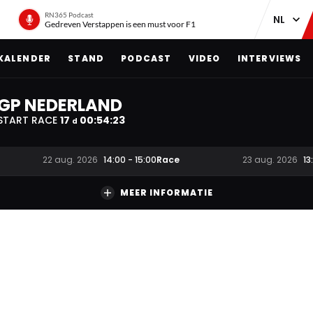
RN365 Podcast
Gedreven Verstappen is een must voor F1
KALENDER
STAND
PODCAST
VIDEO
INTERVIEWS
GP NEDERLAND
START RACE
17
00
:
54
:
22
d
Race
22 aug. 2026
14:00
-
15:00
23 aug. 2026
13
MEER INFORMATIE