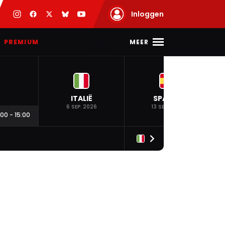
Inloggen
MEER
PREMIUM
ITALIË
SPANJE
6 SEP. 2026
13 SEP. 2026
:00
-
15:00