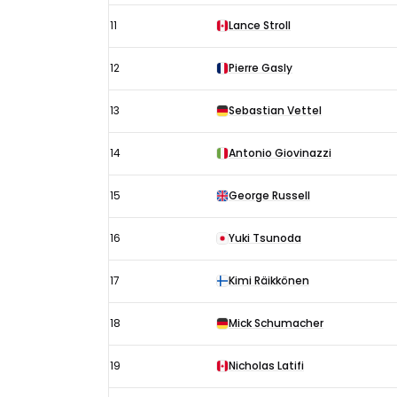
11
Lance Stroll
12
Pierre Gasly
13
Sebastian Vettel
14
Antonio Giovinazzi
15
George Russell
16
Yuki Tsunoda
17
Kimi Räikkönen
18
Mick Schumacher
19
Nicholas Latifi