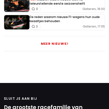
teleurstellende eerste seizoenshelft
Gisteren, 18:00
0
De reden waarom nieuwe F1-wagens hun oude
kwaaltjes behouden
Gisteren, 17:05
3
MEER NIEUWS
SLUIT JE AAN BIJ
De grootste racefamilie van