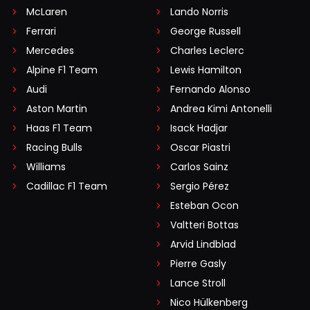
McLaren
Lando Norris
Ferrari
George Russell
Mercedes
Charles Leclerc
Alpine F1 Team
Lewis Hamilton
Audi
Fernando Alonso
Aston Martin
Andrea Kimi Antonelli
Haas F1 Team
Isack Hadjar
Racing Bulls
Oscar Piastri
Williams
Carlos Sainz
Cadillac F1 Team
Sergio Pérez
Esteban Ocon
Valtteri Bottas
Arvid Lindblad
Pierre Gasly
Lance Stroll
Nico Hülkenberg