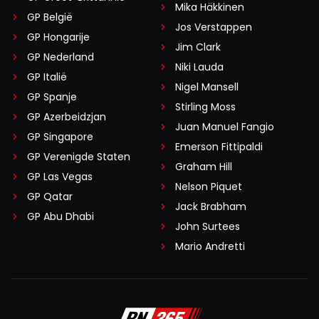
Mika Häkkinen
GP België
Jos Verstappen
GP Hongarije
Jim Clark
GP Nederland
Niki Lauda
GP Italië
Nigel Mansell
GP Spanje
Stirling Moss
GP Azerbeidzjan
Juan Manuel Fangio
GP Singapore
Emerson Fittipaldi
GP Verenigde Staten
Graham Hill
GP Las Vegas
Nelson Piquet
GP Qatar
Jack Brabham
GP Abu Dhabi
John Surtees
Mario Andretti