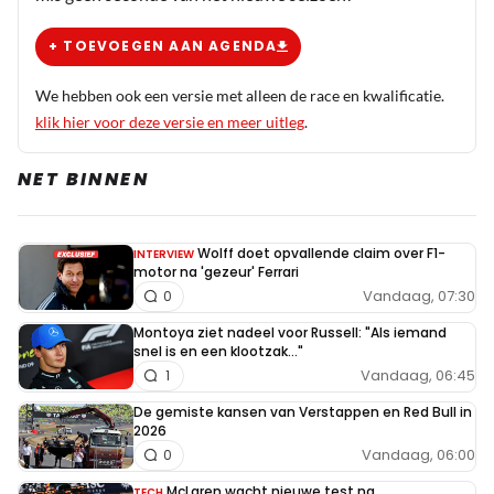
+ TOEVOEGEN AAN AGENDA
We hebben ook een versie met alleen de race en kwalificatie.
klik hier voor deze versie en meer uitleg
.
NET BINNEN
Wolff doet opvallende claim over F1-
INTERVIEW
motor na 'gezeur' Ferrari
Vandaag, 07:30
0
Montoya ziet nadeel voor Russell: "Als iemand
snel is en een klootzak..."
Vandaag, 06:45
1
De gemiste kansen van Verstappen en Red Bull in
2026
Vandaag, 06:00
0
McLaren wacht nieuwe test na
TECH