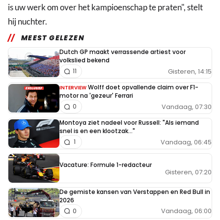
is uw werk om over het kampioenschap te praten", stelt
hij nuchter.
MEEST GELEZEN
Dutch GP maakt verrassende artiest voor
volkslied bekend
Gisteren, 14:15
11
Wolff doet opvallende claim over F1-
INTERVIEW
motor na 'gezeur' Ferrari
Vandaag, 07:30
0
Montoya ziet nadeel voor Russell: "Als iemand
snel is en een klootzak..."
Vandaag, 06:45
1
Vacature: Formule 1-redacteur
Gisteren, 07:20
De gemiste kansen van Verstappen en Red Bull in
2026
Vandaag, 06:00
0