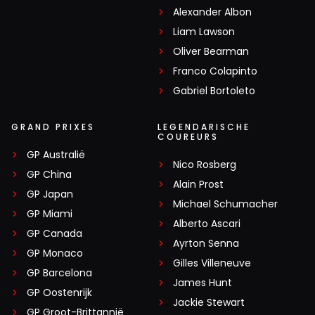
Alexander Albon
Liam Lawson
Oliver Bearman
Franco Colapinto
Gabriel Bortoleto
GRAND PRIXES
LEGENDARISCHE
COUREURS
GP Australië
Nico Rosberg
GP China
Alain Prost
GP Japan
Michael Schumacher
GP Miami
Alberto Ascari
GP Canada
Ayrton Senna
GP Monaco
Gilles Villeneuve
GP Barcelona
James Hunt
GP Oostenrijk
Jackie Stewart
GP Groot-Brittannië