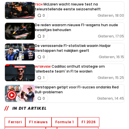
McLaren wacht nieuwe test na
TECH
teleurstellende eerste seizoenshelft
Gisteren, 18:00
0
De reden waarom nieuwe F1-wagens hun oude
kwaaltjes behouden
Gisteren, 17:05
3
De verrassende F1-statistiek waarin Hadjar
Verstappen het nakijken geeft
Gisteren, 16:15
0
Cadillac onthult strategie om
INTERVIEW
'allerbeste team' in F1 te worden
Gisteren, 15:25
1
Verstappen getipt voor F1-succes ondanks Red
Bull-problemen
Gisteren, 14:45
0
IN DIT ARTIKEL
Ferrari
F1 nieuws
Formule 1
F1 2026