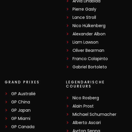
Arvid Lindblad
Pierre Gasly
Lance Stroll
Nico Hülkenberg
Alexander Albon
Liam Lawson
Oliver Bearman
Franco Colapinto
Gabriel Bortoleto
GRAND PRIXES
LEGENDARISCHE
COUREURS
GP Australië
Nico Rosberg
GP China
Alain Prost
GP Japan
Michael Schumacher
GP Miami
Alberto Ascari
GP Canada
Ayrton Senna