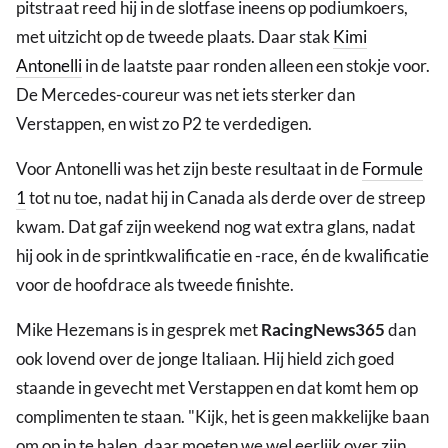
pitstraat reed hij in de slotfase ineens op podiumkoers,
met uitzicht op de tweede plaats. Daar stak
Kimi
Antonelli
in de laatste paar ronden alleen een stokje voor.
De Mercedes-coureur was net iets sterker dan
Verstappen, en wist zo P2 te verdedigen.
Voor Antonelli was het zijn beste resultaat in de
Formule
1
tot nu toe, nadat hij in Canada als derde over de streep
kwam. Dat gaf zijn weekend nog wat extra glans, nadat
hij ook in de sprintkwalificatie en -race, én de kwalificatie
voor de hoofdrace als tweede finishte.
Mike Hezemans is in gesprek met
RacingNews365
dan
ook lovend over de jonge Italiaan. Hij hield zich goed
staande in gevecht met Verstappen en dat komt hem op
complimenten te staan. "Kijk, het is geen makkelijke baan
om op in te halen, daar moeten we wel eerlijk over zijn.