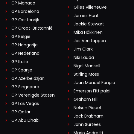
GP Monaco
Gilles Villeneuve
GP Barcelona
James Hunt
GP Oostenrijk
Jackie Stewart
GP Groot-Brittannië
Mika Häkkinen
GP België
Jos Verstappen
GP Hongarije
Jim Clark
GP Nederland
Niki Lauda
GP Italië
Nigel Mansell
GP Spanje
Stirling Moss
GP Azerbeidzjan
Juan Manuel Fangio
GP Singapore
Emerson Fittipaldi
GP Verenigde Staten
Graham Hill
GP Las Vegas
Nelson Piquet
GP Qatar
Jack Brabham
GP Abu Dhabi
John Surtees
Mario Andretti