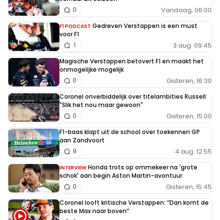
Vandaag, 06:00
0
Gedreven Verstappen is een must
F1 PODCAST
voor F1
3 aug. 09:45
1
Magische Verstappen betovert F1 en maakt het
onmogelijke mogelijk
Gisteren, 16:30
0
Coronel onverbiddelijk over titelambities Russell:
"Slik het nou maar gewoon"
Gisteren, 15:00
0
F1-baas klapt uit de school over toekennen GP
aan Zandvoort
4 aug. 12:55
9
Honda trots op ommekeer na 'grote
INTERVIEW
schok' aan begin Aston Martin-avontuur
Gisteren, 15:45
0
Coronel looft kritische Verstappen: “Dan komt de
beste Max naar boven”