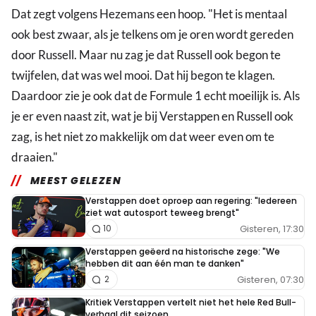
Dat zegt volgens Hezemans een hoop. "Het is mentaal
ook best zwaar, als je telkens om je oren wordt gereden
door Russell. Maar nu zag je dat Russell ook begon te
twijfelen, dat was wel mooi. Dat hij begon te klagen.
Daardoor zie je ook dat de Formule 1 echt moeilijk is. Als
je er even naast zit, wat je bij Verstappen en Russell ook
zag, is het niet zo makkelijk om dat weer even om te
draaien."
MEEST GELEZEN
Verstappen doet oproep aan regering: "Iedereen
ziet wat autosport teweeg brengt"
Gisteren, 17:30
10
Verstappen geëerd na historische zege: "We
hebben dit aan één man te danken"
Gisteren, 07:30
2
Kritiek Verstappen vertelt niet het hele Red Bull-
verhaal dit seizoen