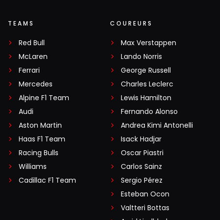
TEAMS
COUREURS
Red Bull
Max Verstappen
McLaren
Lando Norris
Ferrari
George Russell
Mercedes
Charles Leclerc
Alpine F1 Team
Lewis Hamilton
Audi
Fernando Alonso
Aston Martin
Andrea Kimi Antonelli
Haas F1 Team
Isack Hadjar
Racing Bulls
Oscar Piastri
Williams
Carlos Sainz
Cadillac F1 Team
Sergio Pérez
Esteban Ocon
Valtteri Bottas