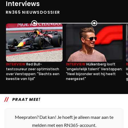
Interviews
RN365 NIEUWSDOSSIER
INTERVIEW
Red Bull-
INTERVIEW
Hülkenberg looft
testcoureur zeer optimistisch
'ongelofelijk talent' Verstappen:
H
over Verstappen: "Slechts een
"Heel bijzonder wat hij heeft
V
kwestie van tijd"
neergezet"
g
1
0
23 jul. 17:25
12 jul. 16:00
PRAAT MEE!
Meepraten? Dat kan! Je hoeft je alleen maar aan te
melden met een RN365-account.