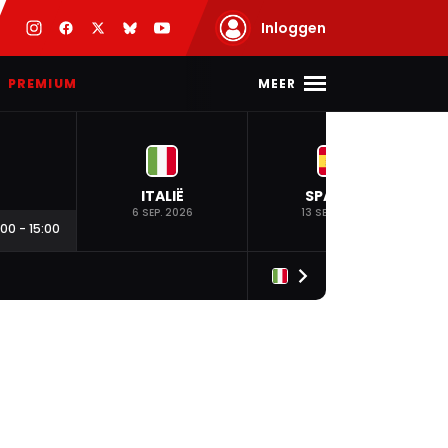
Inloggen
MEER
PREMIUM
ITALIË
SPANJE
6 SEP. 2026
13 SEP. 2026
:00
-
15:00