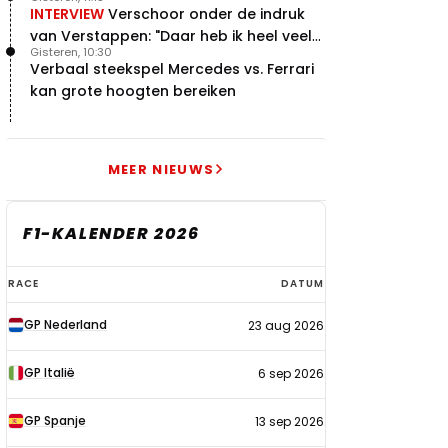
INTERVIEW
Verschoor onder de indruk
van Verstappen: "Daar heb ik heel veel
Gisteren, 10:30
respect voor"
Verbaal steekspel Mercedes vs. Ferrari
kan grote hoogten bereiken
MEER NIEUWS
F1-KALENDER 2026
F1-
RACE
DATUM
kalender
GP Nederland
23 aug 2026
2026
GP Italië
6 sep 2026
GP Spanje
13 sep 2026