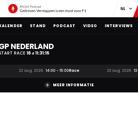
RN365 Podcast
Gedreven Verstappen is een must voor F1
KALENDER
STAND
PODCAST
VIDEO
INTERVIEWS
GP NEDERLAND
START RACE
16
11
:
31
:
14
d
Race
22 aug. 2026
14:00
-
15:00
23 aug. 2026
13
MEER INFORMATIE