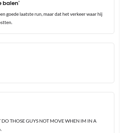
e balen'
een goede laatste run, maar dat het verkeer waar hij
ostten.
: "WHY DO THOSE GUYS NOT MOVE WHEN IM IN A
o.