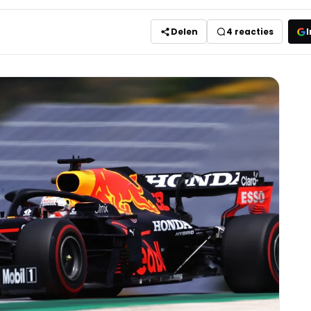
Delen
4
reacties
I