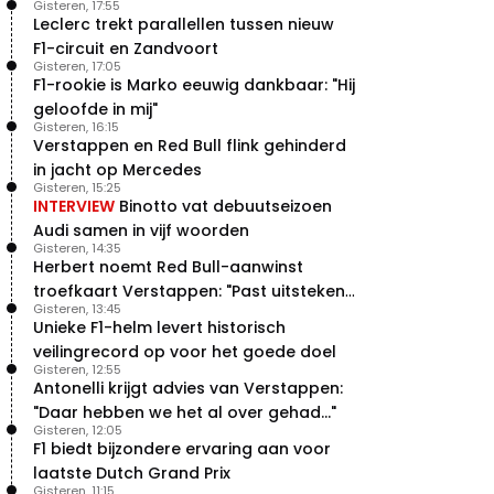
Gisteren, 17:55
Leclerc trekt parallellen tussen nieuw
F1-circuit en Zandvoort
Gisteren, 17:05
F1-rookie is Marko eeuwig dankbaar: "Hij
geloofde in mij"
Gisteren, 16:15
Verstappen en Red Bull flink gehinderd
in jacht op Mercedes
Gisteren, 15:25
INTERVIEW
Binotto vat debuutseizoen
Audi samen in vijf woorden
Gisteren, 14:35
Herbert noemt Red Bull-aanwinst
troefkaart Verstappen: "Past uitstekend
Gisteren, 13:45
bij Red Bull"
Unieke F1-helm levert historisch
veilingrecord op voor het goede doel
Gisteren, 12:55
Antonelli krijgt advies van Verstappen:
"Daar hebben we het al over gehad..."
Gisteren, 12:05
F1 biedt bijzondere ervaring aan voor
laatste Dutch Grand Prix
Gisteren, 11:15