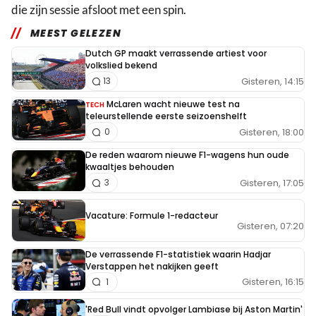
die zijn sessie afsloot met een spin.
MEEST GELEZEN
Dutch GP maakt verrassende artiest voor
volkslied bekend
Gisteren, 14:15
13
McLaren wacht nieuwe test na
TECH
teleurstellende eerste seizoenshelft
Gisteren, 18:00
0
De reden waarom nieuwe F1-wagens hun oude
kwaaltjes behouden
Gisteren, 17:05
3
Vacature: Formule 1-redacteur
Gisteren, 07:20
De verrassende F1-statistiek waarin Hadjar
Verstappen het nakijken geeft
Gisteren, 16:15
1
'Red Bull vindt opvolger Lambiase bij Aston Martin'