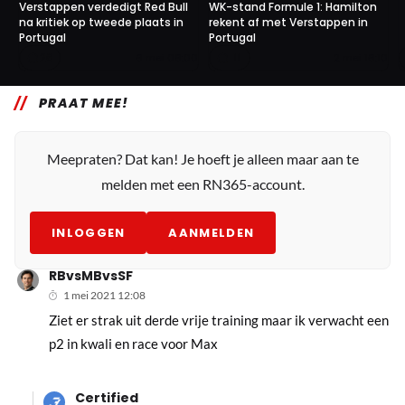
Verstappen verdedigt Red Bull
WK-stand Formule 1: Hamilton
na kritiek op tweede plaats in
rekent af met Verstappen in
Portugal
Portugal
26
11
6 mei 06:00
2 mei 16:10
PRAAT MEE!
Meepraten? Dat kan! Je hoeft je alleen maar aan te
melden met een RN365-account.
INLOGGEN
AANMELDEN
RBvsMBvsSF
1 mei 2021 12:08
Ziet er strak uit derde vrije training maar ik verwacht een
p2 in kwali en race voor Max
Certified