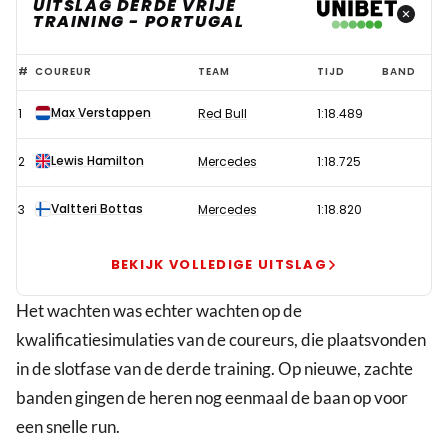
UITSLAG DERDE VRIJE
TRAINING - PORTUGAL
Verstappen
#
COUREUR
TEAM
TIJD
BAND
maakt
Max Verstappen
1
Red Bull
1:18.489
indruk
tijdens
Lewis Hamilton
2
Mercedes
1:18.725
derde
training
Valtteri Bottas
3
Mercedes
1:18.820
GP
Portugal
BEKIJK VOLLEDIGE UITSLAG
Het wachten was echter wachten op de
kwalificatiesimulaties van de coureurs, die plaatsvonden
in de slotfase van de derde training. Op nieuwe, zachte
banden gingen de heren nog eenmaal de baan op voor
een snelle run.