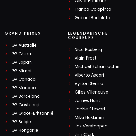
Oliver Bearman
Franco Colapinto
Gabriel Bortoleto
GRAND PRIXES
LEGENDARISCHE
COUREURS
GP Australië
Nico Rosberg
GP China
Alain Prost
GP Japan
Michael Schumacher
GP Miami
Alberto Ascari
GP Canada
Ayrton Senna
GP Monaco
Gilles Villeneuve
GP Barcelona
James Hunt
GP Oostenrijk
Jackie Stewart
GP Groot-Brittannië
Mika Häkkinen
GP België
Jos Verstappen
GP Hongarije
Jim Clark