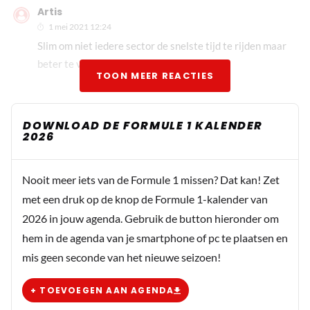
Artis
1 mei 2021 12:24
Slim om niet iedere sector de snelste tijd te rijden maar
beter te verdelen.
TOON MEER REACTIES
Jeroen...vroem...
DOWNLOAD DE FORMULE 1 KALENDER
2026
1 mei 2021 12:25
Ik denk dat ik gewoon een paar uur wacht op de
kwalificatie en dan zie ik wel wat er gebeurt.
Nooit meer iets van de Formule 1 missen? Dat kan! Zet
met een druk op de knop de Formule 1-kalender van
2026 in jouw agenda. Gebruik de button hieronder om
JelleJ
hem in de agenda van je smartphone of pc te plaatsen en
1 mei 2021 12:26
mis geen seconde van het nieuwe seizoen!
Ik denk ook dat Red Bull een maatje te groot blijft. Met
Red Bull bedoel ik Max. Dus P1 kwali en P1 race :)
+ TOEVOEGEN AAN AGENDA