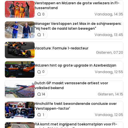
Verstappen en McLaren de grote verliezers in F1-
tussenstand
Vandaag, 14:35
0
Manager Verstappen zet Max in de schijnwerpers:
"Hij heeft de naald laten bewegen"
Vandaag, 13:45
1
Vacature: Formule 1-redacteur
Gisteren, 07:20
McLaren hint op grote upgrade in Azerbeidzjan
Vandaag, 12:55
0
Dutch GP maakt verrassende artiest voor
volkslied bekend
Gisteren, 14:15
14
Hinchcliffe trekt bewonderende conclusie over
'Verstappen-factor'
Vandaag, 12:05
1
FIA komt met ingrijpend toekomstplan voor F1-