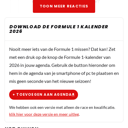
en McLaren over de laatste 20 jaar?
TOON MEER REACTIES
RiesB
8 juli 21:26
DOWNLOAD DE FORMULE 1 KALENDER
2026
We weten allemaal dat Max Verstappen heeft
gezegd dat hij zijn carriere eindigt bij RB, dus waarom
zou hij daarvan afwijken? Hem kennende, zegt hij
Nooit meer iets van de Formule 1 missen? Dat kan! Zet
nooit zomaar wat. dus als hij weggaat bij RB stapt hij
met een druk op de knop de Formule 1-kalender van
uit de sport en gaat elders zijn vertier zoeken. Ik
2026 in jouw agenda. Gebruik de button hieronder om
hoop van niet.
hem in de agenda van je smartphone of pc te plaatsen en
mis geen seconde van het nieuwe seizoen!
Hamil_Ton
+ TOEVOEGEN AAN AGENDA
8 juli 16:21
"De RB22 heeft tot dusver de indruk gewekt dat hij de
We hebben ook een versie met alleen de race en kwalificatie.
concurrentie, met name van McLaren en Ferrari, niet
klik hier voor deze versie en meer uitleg
.
structureel het hoofd kan bieden." Ik zou denken het gaat