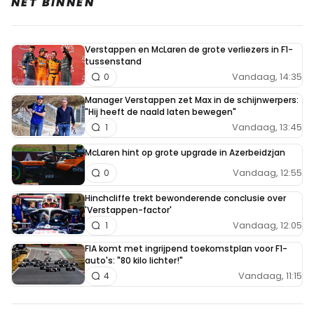
NET BINNEN
daarbij om Mercedes en Ferrari en in mindere mate om
McLaren momenteel.
Verstappen en McLaren de grote verliezers in F1-
tussenstand
Flip Flipflap
Vandaag, 14:35
0
8 juli 18:25
Manager Verstappen zet Max in de schijnwerpers:
En stel dat Max naar ander team gaat , en vervolgens kan
"Hij heeft de naald laten bewegen"
Vandaag, 13:45
1
hij tegen dezelfde problematiek aanlopen voor het
volgende seizoen 2027 En dan?
McLaren hint op grote upgrade in Azerbeidzjan
Vandaag, 12:55
0
HaroldLT
Hinchcliffe trekt bewonderende conclusie over
8 juli 19:32
'Verstappen-factor'
Dan gaat de meute weer los op dat team
Vandaag, 12:05
1
FIA komt met ingrijpend toekomstplan voor F1-
auto's: "80 kilo lichter!"
Vandaag, 11:15
4
ayden dankworth
8 juli 22:48