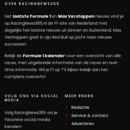
OVER RACINGNEWS365
Dolf Schelvis
Het
laatste Formule 1
en
Max Verstappen
nieuws vind je
9 juli 09:42
op RacingNews365.nl de F1-site van Nederland met
Max zal toch zelf wel weten wat hij moet doen? Wie zijn
dagelijks het laatste nieuws uit binnen en buitenland. Max
wij?
Verstappen gaat in zijn Red Bull op jacht naar nieuwe
successen.
Bekijk de
Formule 1 kalender
voor een overzicht van alle
races, met uitgebreide informatie van de races en real-
Meepraten? Dat kan! Je hoeft je alleen maar aan te
time informatie. Wil je F1 op TV kijken bekijk dan het
melden met een RN365-account.
complete overzicht!
INLOGGEN
AANMELDEN
VOLG ONS VIA SOCIAL
MEER RN365
MEDIA
Redactie
Volg RacingNews365 via je
Service & contact
favoriete social media
Adverteren
kanalen!