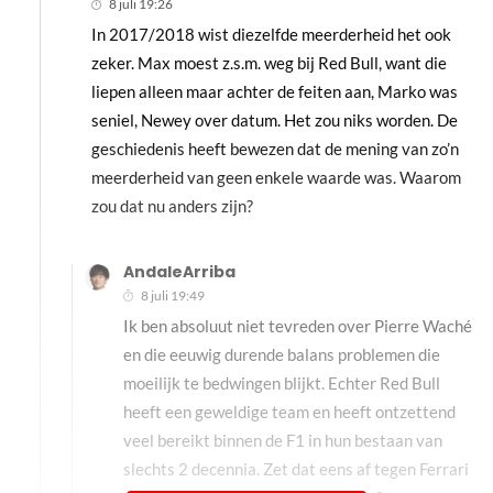
8 juli 19:26
In 2017/2018 wist diezelfde meerderheid het ook
zeker. Max moest z.s.m. weg bij Red Bull, want die
liepen alleen maar achter de feiten aan, Marko was
seniel, Newey over datum. Het zou niks worden. De
geschiedenis heeft bewezen dat de mening van zo’n
meerderheid van geen enkele waarde was. Waarom
zou dat nu anders zijn?
AndaleArriba
8 juli 19:49
Ik ben absoluut niet tevreden over Pierre Waché
en die eeuwig durende balans problemen die
moeilijk te bedwingen blijkt. Echter Red Bull
heeft een geweldige team en heeft ontzettend
veel bereikt binnen de F1 in hun bestaan van
slechts 2 decennia. Zet dat eens af tegen Ferrari