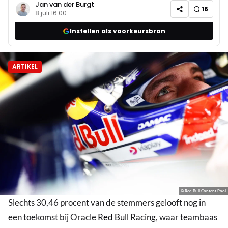
Jan van der Burgt
16
8 juli 16:00
Instellen als voorkeursbron
ARTIKEL
© Red Bull Content Pool
Slechts 30,46 procent van de stemmers gelooft nog in
een toekomst bij Oracle
Red Bull
Racing, waar teambaas