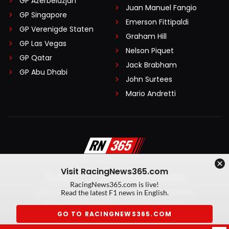
GP Azerbeidzjan
Juan Manuel Fangio
GP Singapore
Emerson Fittipaldi
GP Verenigde Staten
Graham Hill
GP Las Vegas
Nelson Piquet
GP Qatar
Jack Brabham
GP Abu Dhabi
John Surtees
Mario Andretti
Visit RacingNews365.com
Disclaimer
Algemene voorwaarden
RacingNews365.com is live!
Privacy Policy
Created by On Your Marks
Read the latest F1 news in English.
Privacy manager
Kansspeluitingen
GO TO RACINGNEWS365.COM
© 2026 RacingNews365. Alle rechten voorbehouden