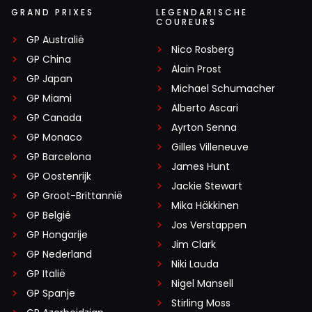
GRAND PRIXES
LEGENDARISCHE
COUREURS
GP Australië
Nico Rosberg
GP China
Alain Prost
GP Japan
Michael Schumacher
GP Miami
Alberto Ascari
GP Canada
Ayrton Senna
GP Monaco
Gilles Villeneuve
GP Barcelona
James Hunt
GP Oostenrijk
Jackie Stewart
GP Groot-Brittannië
Mika Häkkinen
GP België
Jos Verstappen
GP Hongarije
Jim Clark
GP Nederland
Niki Lauda
GP Italië
Nigel Mansell
GP Spanje
Stirling Moss