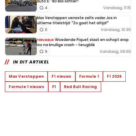
auto's: "80 kilo lichter!"
Vandaag, 11:15
4
Max Verstappen verraste zelfs vader Jos in
ultieme titelstrijd: "Zo gaat het altijd!"
Vandaag, 10:30
0
Woedende Piquet slaat en schopt erop
TERUGBLIK
los na knullige crash - terugblik
Vandaag, 09:00
9
IN DIT ARTIKEL
Max Verstappen
F1 nieuws
Formule 1
F1 2026
Formule 1 nieuws
F1
Red Bull Racing