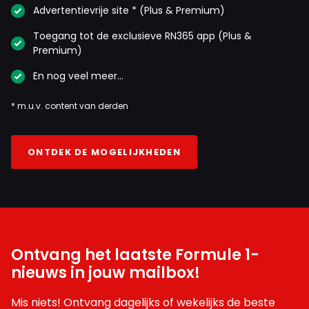
Advertentievrije site * (Plus & Premium)
Toegang tot de exclusieve RN365 app (Plus &
Premium)
Otta
8 juli 16:20
En nog veel meer…
Op een andere website zijn ze er vrij zeker van dat max
* m.u.v. content van derden
naar McLaren gaat.
Maxchar
ONTDEK DE MOGELIJKHEDEN
8 juli 16:40
Ik durf ook wel te stellen dat deze of volgende week
bekend wordt dat Max naar MCL gaat. Het feit dat
Max niet dit jaar al ergens anders rijdt (Mercedes
had zeker gekund) is vanwege de Redbull sponsoring
Ontvang het laatste Formule 1-
mbt GT3, dit gegeven zou echter alsnog kunnen
nieuws in jouw mailbox!
betekenen dat Max bij RBR blijft al acht ik de kans
daartoe niet groter dan 10%.
Mis niets! Ontvang dagelijks of wekelijks de beste