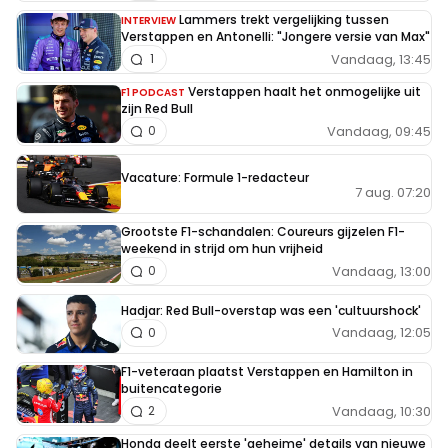
Lammers trekt vergelijking tussen
INTERVIEW
Verstappen en Antonelli: "Jongere versie van Max"
Vandaag, 13:45
1
Verstappen haalt het onmogelijke uit
F1 PODCAST
zijn Red Bull
Vandaag, 09:45
0
Vacature: Formule 1-redacteur
7 aug. 07:20
Grootste F1-schandalen: Coureurs gijzelen F1-
weekend in strijd om hun vrijheid
Vandaag, 13:00
0
Hadjar: Red Bull-overstap was een 'cultuurshock'
Vandaag, 12:05
0
F1-veteraan plaatst Verstappen en Hamilton in
buitencategorie
Vandaag, 10:30
2
Honda deelt eerste 'geheime' details van nieuwe