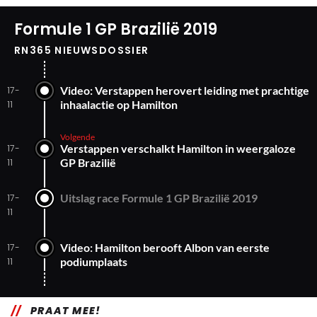
Formule 1 GP Brazilië 2019
RN365 NIEUWSDOSSIER
Video: Verstappen herovert leiding met prachtige
17-
inhaalactie op Hamilton
11
Volgende
Verstappen verschalkt Hamilton in weergaloze
17-
GP Brazilië
11
Uitslag race Formule 1 GP Brazilië 2019
17-
11
Video: Hamilton berooft Albon van eerste
17-
podiumplaats
11
PRAAT MEE!