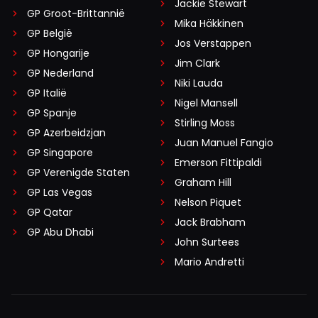
Jackie Stewart
GP Groot-Brittannië
Mika Häkkinen
GP België
Jos Verstappen
GP Hongarije
Jim Clark
GP Nederland
Niki Lauda
GP Italië
Nigel Mansell
GP Spanje
Stirling Moss
GP Azerbeidzjan
Juan Manuel Fangio
GP Singapore
Emerson Fittipaldi
GP Verenigde Staten
Graham Hill
GP Las Vegas
Nelson Piquet
GP Qatar
Jack Brabham
GP Abu Dhabi
John Surtees
Mario Andretti