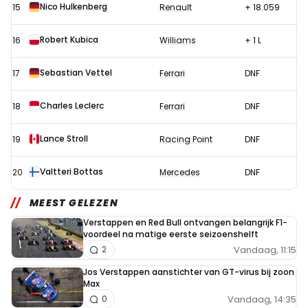
Nico Hulkenberg
15
Renault
+ 18.059
Robert Kubica
16
Williams
+ 1 L
Sebastian Vettel
17
Ferrari
DNF
Charles Leclerc
18
Ferrari
DNF
Lance Stroll
19
Racing Point
DNF
Valtteri Bottas
20
Mercedes
DNF
MEEST GELEZEN
Verstappen en Red Bull ontvangen belangrijk F1-
voordeel na matige eerste seizoenshelft
Vandaag, 11:15
2
Jos Verstappen aanstichter van GT-virus bij zoon
Max
Vandaag, 14:35
0