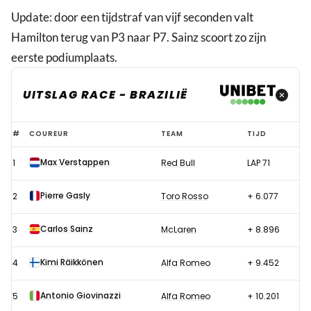
Update: door een tijdstraf van vijf seconden valt
Hamilton terug van P3 naar P7. Sainz scoort zo zijn
eerste podiumplaats.
UITSLAG RACE - BRAZILIË
Uitslag
#
COUREUR
TEAM
TIJD
race
Max Verstappen
1
Red Bull
LAP 71
Formule
1
Pierre Gasly
2
Toro Rosso
+ 6.077
GP
Brazilië
Carlos Sainz
3
McLaren
+ 8.896
2019
Kimi Räikkönen
4
Alfa Romeo
+ 9.452
Antonio Giovinazzi
5
Alfa Romeo
+ 10.201