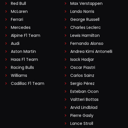
Red Bull
Max Verstappen
McLaren
Lando Norris
Ferrari
George Russell
Mercedes
Charles Leclerc
Alpine F1 Team
Lewis Hamilton
Audi
Fernando Alonso
Aston Martin
Andrea Kimi Antonelli
Haas F1 Team
Isack Hadjar
Racing Bulls
Oscar Piastri
Williams
Carlos Sainz
Cadillac F1 Team
Sergio Pérez
Esteban Ocon
Valtteri Bottas
Arvid Lindblad
Pierre Gasly
Lance Stroll