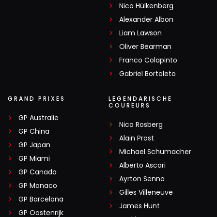
Nico Hülkenberg
Alexander Albon
Liam Lawson
Oliver Bearman
Franco Colapinto
Gabriel Bortoleto
GRAND PRIXES
LEGENDARISCHE
COUREURS
GP Australië
Nico Rosberg
GP China
Alain Prost
GP Japan
Michael Schumacher
GP Miami
Alberto Ascari
GP Canada
Ayrton Senna
GP Monaco
Gilles Villeneuve
GP Barcelona
James Hunt
GP Oostenrijk