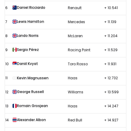
Daniel Ricciardo
6
Renault
+ 10.541
Lewis Hamilton
7
Mercedes
+ 11.139
Lando Norris
8
McLaren
+ 11.204
Sergio Pérez
9
Racing Point
+ 11.529
Daniil Kvyat
10
Toro Rosso
+ 11.931
11
Kevin Magnussen
Haas
+ 12.732
George Russell
12
Williams
+ 13.599
Romain Grosjean
13
Haas
+ 14.247
Alexander Albon
14
Red Bull
+ 14.927