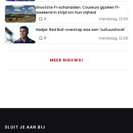
Grootste F1-schandalen: Coureurs gijzelen F1-
weekend in strijd om hun vrijheid
Vandaag, 13:00
0
Hadjar: Red Bull-overstap was een 'cultuurshock'
Vandaag, 12:05
0
MEER NIEUWS
SLUIT JE AAN BIJ