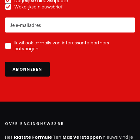
Dagelijkse nieuwsupdate
volgens hun altijd "zeer betrouwbare bronnen " ( lees
Wekelijkse nieuwsbrief
dikke duim) al jaren zeker wisten, heb ik nooit
gelooft. Maar nu GP naar McLaren vertrekt, zou het
me niks verbazen als hij wel nog uit loyaliteit dit
contract uitzit, maar daarna niet voor verlenging in
F1 kiest. Dat hij dan meer de andere dingen gaat
Ik wil ook e-mails van interessante partners
ontvangen.
doen die hij leuk vindt. Of dat nu zelf andere
raceklasses zijn, of zijn eigen team en simcoureurs
naar de "live" racesport te krijgen, of gewoon lekker
ABONNEREN
simracen. Bovendien dan is de jongste spruit ookal
wat ouder en zal hij misschien ook meer met hun
willen bezighouden. Ook dat is een mogelijkheid. Hij
zal zich vast niet gaan vervelen! Maar wat RB
betreft, hij heeft zich al eens eerder gekscherend net
een labrador genoemd. Misschien hebben mensen om
hem heen wel adviezen gegeven ergens anders heen
OVER RACINGNEWS365
te gaan, maar uiteindelijk doet hij toch wat hij zelf wil.
Het
laatste Formule 1
en
Max Verstappen
nieuws vind je
Bij RB heeft hij ook de vrijheid voor de 24u races en