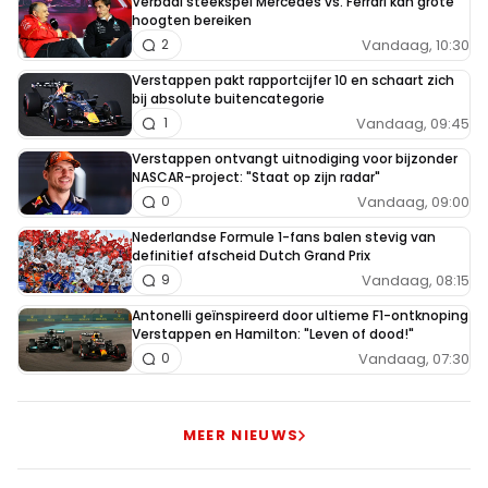
Verbaal steekspel Mercedes vs. Ferrari kan grote
6 juli 19:39
hoogten bereiken
Zie je wel dat we meer dingen gemeen hebben 😂
Vandaag, 10:30
2
gisteren was ik Wilard vandaag schijn ik weer Xandra
Verstappen pakt rapportcijfer 10 en schaart zich
en/of radiocheck te zijn omdat iemand mijn 🥱”gepikt”
bij absolute buitencategorie
Vandaag, 09:45
1
heeft… volgens mij ben ik in een ver verleden ook nog
jou geweest..,of jij mij 😂whatever!
Verstappen ontvangt uitnodiging voor bijzonder
NASCAR-project: "Staat op zijn radar"
Vandaag, 09:00
0
Dit bericht is aangepast op:
6-07
Nederlandse Formule 1-fans balen stevig van
definitief afscheid Dutch Grand Prix
Hulk5
Vandaag, 08:15
9
7 juli 07:34
Antonelli geïnspireerd door ultieme F1-ontknoping
@Pascale mensen die dat soort dingen roepen
Verstappen en Hamilton: "Leven of dood!"
zijn sowieso niet van de slimste soort....dan kan
Vandaag, 07:30
0
je zeker ook niet verwachten dat ze schrijfstijlen
herkennen..... :-)
MEER NIEUWS
Pascale