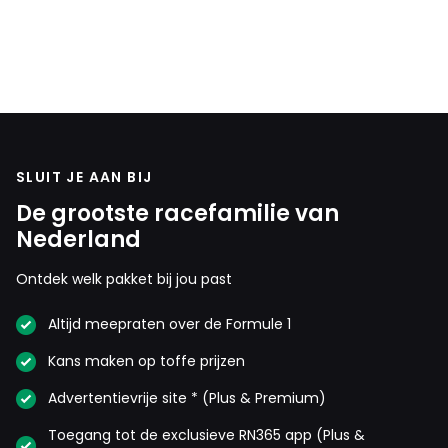
7 juli 07:20
@TheRocketman, haha 🙈 Als iemand denkt dat
jij dezelfde bent dan Willard of Xandra dan
moeten ze dringend schrijfstijlen gaan leren
herkennen.
Pascale
SLUIT JE AAN BIJ
7 juli 08:28
De grootste racefamilie van
@Hulk5, daar heb je ook wel gelijk in. Misschien
Nederland
ijdele hoop dat ik dacht dat mensen dat wel
zouden zien 🙈. Dat bepaalde personen steeds
Ontdek welk pakket bij jou past
onder andere naam terugkomen is wel een feit (
Altijd meepraten over de Formule 1
al dan niet vrijwillig tijdelijk weg).
Kans maken op toffe prijzen
Dit bericht is aangepast op:
7-07
Advertentievrije site * (Plus & Premium)
Hulk5
Toegang tot de exclusieve RN365 app (Plus &