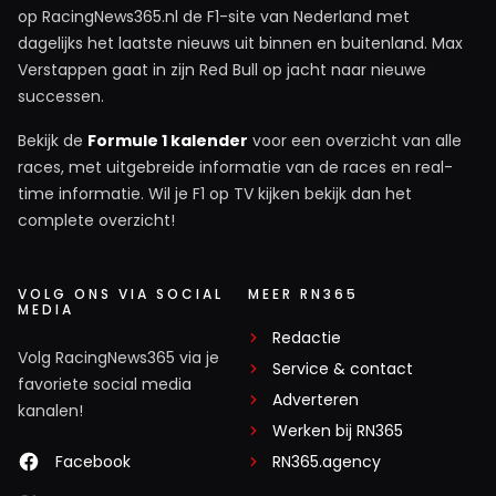
op RacingNews365.nl de F1-site van Nederland met
het is maar de vraag of andere teams dat ook
dagelijks het laatste nieuws uit binnen en buitenland. Max
accepteren
Verstappen gaat in zijn Red Bull op jacht naar nieuwe
successen.
Dit bericht is aangepast op:
7-07
Bekijk de
Formule 1 kalender
voor een overzicht van alle
races, met uitgebreide informatie van de races en real-
TheRocketman
time informatie. Wil je F1 op TV kijken bekijk dan het
7 juli 22:29
complete overzicht!
Haha de boeman zijn herken ik wel 😂 en ik heb
ook nog wel een beetje zelfkennis, ik kan
regelmatig (te) sarcastisch uit de hoek komen,
VOLG ONS VIA SOCIAL
MEER RN365
MEDIA
en van Harold heb ik weleens de kritieke noot
Redactie
gekregen belerend over te komen 😬 Mijn
Volg RacingNews365 via je
Service & contact
‘excuus’ is dat ik selectieve verontwaardiging,
favoriete social media
Adverteren
onrecht(vaardigheid) en het opzoeken en
kanalen!
creëren van ‘vijanden’ slecht trek. 🤷🏻Maar
Werken bij RN365
even mijn ervaring delen 😂 afgelopen nacht
Facebook
RN365.agency
geef ik “Pieter” een reactie ( hieronder te lezen)