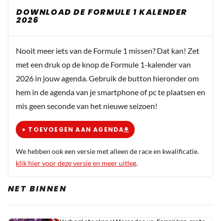
personen zijn die maar blijven roepen dat Max weg gaat
DOWNLOAD DE FORMULE 1 KALENDER
2026
of daar überhaupt aan denkt. Dat roept men al jaaaaren
behalve Max. Die wil gewoon zijn contract uitdienen zoals
altijd aangegeven en tot nu toe ook gewoon gedaan heeft.
Nooit meer iets van de Formule 1 missen? Dat kan! Zet
1 van de weinige personen die je nog nooit op een leugen
met een druk op de knop de Formule 1-kalender van
hebt kunnen betrappen en niet aan hypocriete
2026 in jouw agenda. Gebruik de button hieronder om
windowdressing doet. Erg verhelderend. Aangezien RBR
hem in de agenda van je smartphone of pc te plaatsen en
het helemaal niet zo slecht doet gezien het feit dat ze zelf
mis geen seconde van het nieuwe seizoen!
een motor hebben gebouwd en veel nieuwe mensen zijn
heeft Max ook weinig reden om te verkassen. Verder
+ TOEVOEGEN AAN AGENDA
geen idee waarom zo veel mensen hier maar blijven
roepen dat diverse personen meerdere accounts hebben.
We hebben ook een versie met alleen de race en kwalificatie.
Waarschijnlijk omdat ze het niet kunnen voorstellen dat
klik hier voor deze versie en meer uitleg
.
er meer dan 1 persoon een andere mening heeft…..ik hoor
het ook al jaren. Lachwekkend, dat wel.
NET BINNEN
TheRocketman