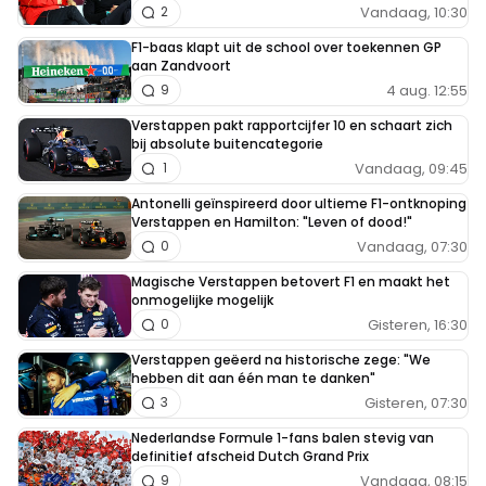
Vandaag, 10:30
2
F1-baas klapt uit de school over toekennen GP
aan Zandvoort
4 aug. 12:55
9
Verstappen pakt rapportcijfer 10 en schaart zich
bij absolute buitencategorie
Vandaag, 09:45
1
Antonelli geïnspireerd door ultieme F1-ontknoping
Verstappen en Hamilton: "Leven of dood!"
Vandaag, 07:30
0
Magische Verstappen betovert F1 en maakt het
onmogelijke mogelijk
Gisteren, 16:30
0
Verstappen geëerd na historische zege: "We
hebben dit aan één man te danken"
Gisteren, 07:30
3
Nederlandse Formule 1-fans balen stevig van
definitief afscheid Dutch Grand Prix
Vandaag, 08:15
9