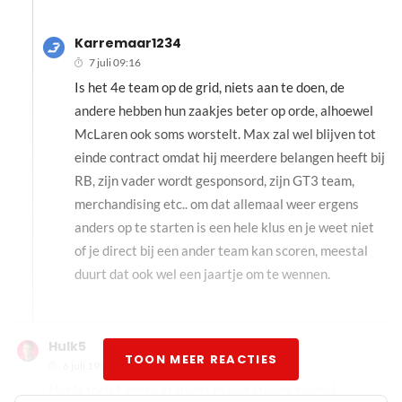
Karremaar1234
7 juli 09:16
Is het 4e team op de grid, niets aan te doen, de
andere hebben hun zaakjes beter op orde, alhoewel
McLaren ook soms worstelt. Max zal wel blijven tot
einde contract omdat hij meerdere belangen heeft bij
RB, zijn vader wordt gesponsord, zijn GT3 team,
merchandising etc.. om dat allemaal weer ergens
anders op te starten is een hele klus en je weet niet
of je direct bij een ander team kan scoren, meestal
duurt dat ook wel een jaartje om te wennen.
Hulk5
TOON MEER REACTIES
6 juli 19:09
Het is toch 1 grote grap dat er nog steeds zo veel