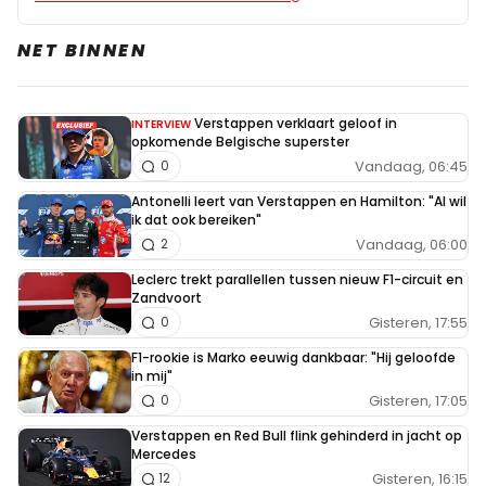
NET BINNEN
Verstappen verklaart geloof in
INTERVIEW
opkomende Belgische superster
Vandaag, 06:45
0
Antonelli leert van Verstappen en Hamilton: "Al wil
ik dat ook bereiken"
Vandaag, 06:00
2
Leclerc trekt parallellen tussen nieuw F1-circuit en
Zandvoort
Gisteren, 17:55
0
F1-rookie is Marko eeuwig dankbaar: "Hij geloofde
in mij"
Gisteren, 17:05
0
Verstappen en Red Bull flink gehinderd in jacht op
Mercedes
Gisteren, 16:15
12