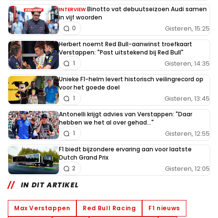
Binotto vat debuutseizoen Audi samen
INTERVIEW
in vijf woorden
Gisteren, 15:25
0
Herbert noemt Red Bull-aanwinst troefkaart
Verstappen: "Past uitstekend bij Red Bull"
Gisteren, 14:35
1
Unieke F1-helm levert historisch veilingrecord op
voor het goede doel
Gisteren, 13:45
1
Antonelli krijgt advies van Verstappen: "Daar
hebben we het al over gehad..."
Gisteren, 12:55
1
F1 biedt bijzondere ervaring aan voor laatste
Dutch Grand Prix
Gisteren, 12:05
2
IN DIT ARTIKEL
Max Verstappen
Red Bull Racing
F1 nieuws