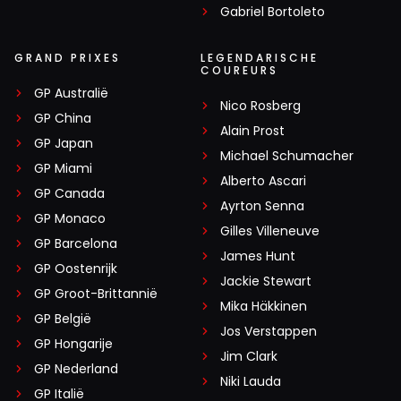
Gabriel Bortoleto
GRAND PRIXES
LEGENDARISCHE
COUREURS
GP Australië
Nico Rosberg
GP China
Alain Prost
GP Japan
Michael Schumacher
GP Miami
Alberto Ascari
GP Canada
Ayrton Senna
GP Monaco
Gilles Villeneuve
GP Barcelona
James Hunt
GP Oostenrijk
Jackie Stewart
GP Groot-Brittannië
Mika Häkkinen
GP België
Jos Verstappen
GP Hongarije
Jim Clark
GP Nederland
Niki Lauda
GP Italië