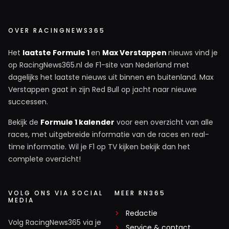
OVER RACINGNEWS365
Het
laatste Formule 1
en
Max Verstappen
nieuws vind je
op RacingNews365.nl de F1-site van Nederland met
dagelijks het laatste nieuws uit binnen en buitenland. Max
Verstappen gaat in zijn Red Bull op jacht naar nieuwe
successen.
Bekijk de
Formule 1 kalender
voor een overzicht van alle
races, met uitgebreide informatie van de races en real-
time informatie. Wil je F1 op TV kijken bekijk dan het
complete overzicht!
VOLG ONS VIA SOCIAL
MEER RN365
MEDIA
Redactie
Volg RacingNews365 via je
Service & contact