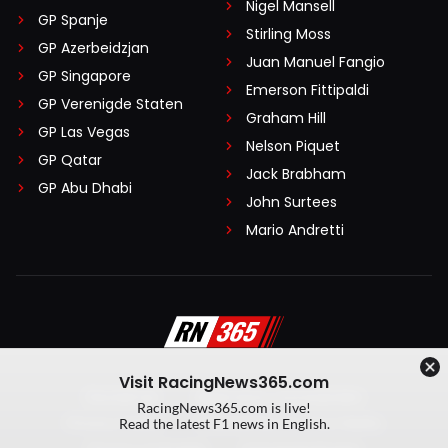
Nigel Mansell
GP Spanje
Stirling Moss
GP Azerbeidzjan
Juan Manuel Fangio
GP Singapore
Emerson Fittipaldi
GP Verenigde Staten
Graham Hill
GP Las Vegas
Nelson Piquet
GP Qatar
Jack Brabham
GP Abu Dhabi
John Surtees
Mario Andretti
Visit RacingNews365.com
Disclaimer
Algemene voorwaarden
RacingNews365.com is live!
Privacy Policy
Created by On Your Marks
Read the latest F1 news in English.