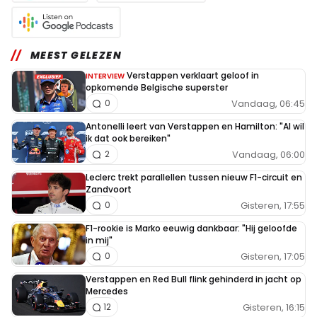
MEEST GELEZEN
Verstappen verklaart geloof in
INTERVIEW
opkomende Belgische superster
Vandaag, 06:45
0
Antonelli leert van Verstappen en Hamilton: "Al wil
ik dat ook bereiken"
Vandaag, 06:00
2
Leclerc trekt parallellen tussen nieuw F1-circuit en
Zandvoort
Gisteren, 17:55
0
F1-rookie is Marko eeuwig dankbaar: "Hij geloofde
in mij"
Gisteren, 17:05
0
Verstappen en Red Bull flink gehinderd in jacht op
Mercedes
Gisteren, 16:15
12