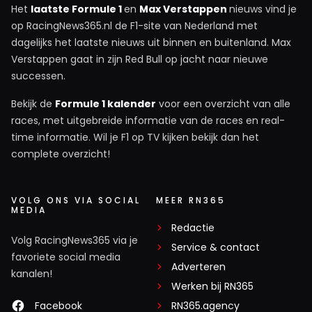
Het
laatste Formule 1
en
Max Verstappen
nieuws vind je
op RacingNews365.nl de F1-site van Nederland met
dagelijks het laatste nieuws uit binnen en buitenland. Max
Verstappen gaat in zijn Red Bull op jacht naar nieuwe
successen.
Bekijk de
Formule 1 kalender
voor een overzicht van alle
races, met uitgebreide informatie van de races en real-
time informatie. Wil je F1 op TV kijken bekijk dan het
complete overzicht!
VOLG ONS VIA SOCIAL
MEER RN365
MEDIA
Redactie
Volg RacingNews365 via je
Service & contact
favoriete social media
Adverteren
kanalen!
Werken bij RN365
Facebook
RN365.agency