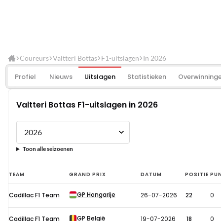
Coureurs
Valtteri Bottas
F1-uitslagen
In 2026
Profiel
Nieuws
Uitslagen
Statistieken
Overwinning
Valtteri Bottas F1-uitslagen in 2026
Toon alle seizoenen
Valtteri
TEAM
GRAND PRIX
DATUM
POSITIE
PU
Bottas
GP Hongarije
Cadillac F1 Team
26-07-2026
22
0
F1-
uitslagen
GP België
Cadillac F1 Team
19-07-2026
18
0