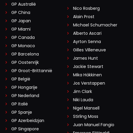
GP Australië
Nico Rosberg
GP China
Alain Prost
GP Japan
Michael Schumacher
GP Miami
Alberto Ascari
GP Canada
Ayrton Senna
GP Monaco
Gilles Villeneuve
GP Barcelona
James Hunt
GP Oostenrijk
Jackie Stewart
GP Groot-Brittannië
Mika Häkkinen
GP België
Jos Verstappen
GP Hongarije
Jim Clark
GP Nederland
Niki Lauda
GP Italië
Nigel Mansell
GP Spanje
Stirling Moss
GP Azerbeidzjan
Juan Manuel Fangio
GP Singapore