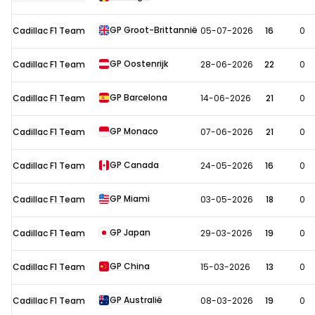
in
2026
GP Groot-Brittannië
Cadillac F1 Team
05-07-2026
16
0
GP Oostenrijk
Cadillac F1 Team
28-06-2026
22
0
GP Barcelona
Cadillac F1 Team
14-06-2026
21
0
GP Monaco
Cadillac F1 Team
07-06-2026
21
0
GP Canada
Cadillac F1 Team
24-05-2026
16
0
GP Miami
Cadillac F1 Team
03-05-2026
18
0
GP Japan
Cadillac F1 Team
29-03-2026
19
0
GP China
Cadillac F1 Team
15-03-2026
13
0
GP Australië
Cadillac F1 Team
08-03-2026
19
0