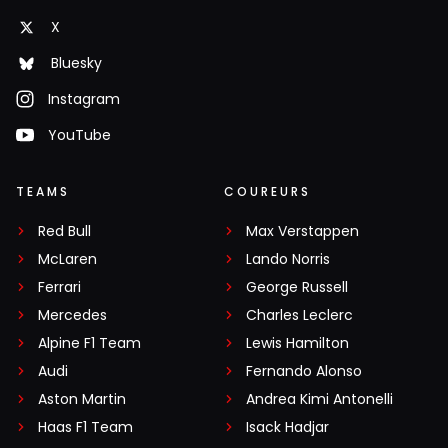
X
Bluesky
Instagram
YouTube
TEAMS
COUREURS
Red Bull
Max Verstappen
McLaren
Lando Norris
Ferrari
George Russell
Mercedes
Charles Leclerc
Alpine F1 Team
Lewis Hamilton
Audi
Fernando Alonso
Aston Martin
Andrea Kimi Antonelli
Haas F1 Team
Isack Hadjar