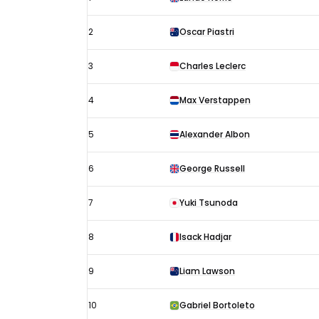
België
uitslagen
2
Oscar Piastri
2025:
Startopstelling
3
Charles Leclerc
4
Max Verstappen
5
Alexander Albon
6
George Russell
7
Yuki Tsunoda
8
Isack Hadjar
9
Liam Lawson
10
Gabriel Bortoleto