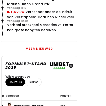
laatste Dutch Grand Prix
Vandaag, 11:15
INTERVIEW
Verschoor onder de indruk
van Verstappen: "Daar heb ik heel veel
Vandaag, 10:30
respect voor"
Verbaal steekspel Mercedes vs. Ferrari
kan grote hoogten bereiken
MEER NIEUWS
FORMULE 1-STAND
2026
Wijzig weergave
Coureurs
Teams
Top
#
COUREUR
PUNTEN
6
1
Andrea Kimi Antonelli
219