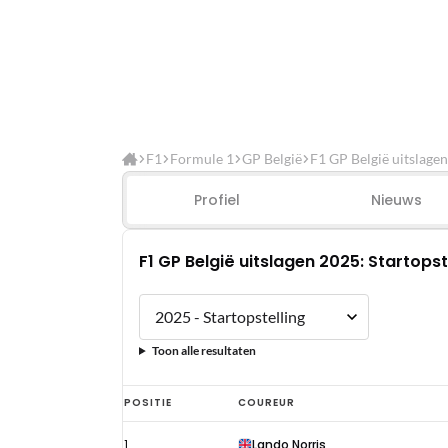
F1
Formule 1
GP België
F1 GP België uitslagen
Profiel
Nieuws
F1 GP België uitslagen 2025: Startopst
Toon alle resultaten
F1
POSITIE
COUREUR
GP
1
Lando Norris