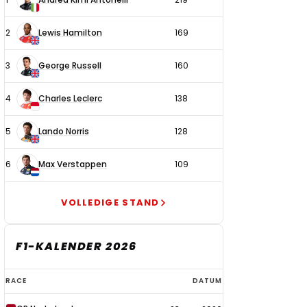
coureurs
2
Lewis Hamilton
169
3
George Russell
160
4
Charles Leclerc
138
5
Lando Norris
128
6
Max Verstappen
109
VOLLEDIGE STAND
F1-KALENDER 2026
F1-
RACE
DATUM
kalender