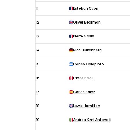
11
Esteban Ocon
12
Oliver Bearman
13
Pierre Gasly
14
Nico Hülkenberg
15
Franco Colapinto
16
Lance Stroll
17
Carlos Sainz
18
Lewis Hamilton
19
Andrea Kimi Antonelli