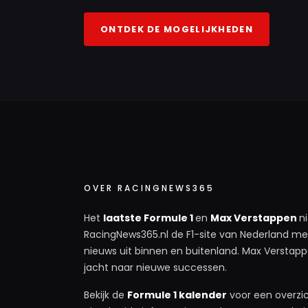
ONTDEK DE MOGELIJKHEDEN
OVER RACINGNEWS365
Het
laatste Formule 1
en
Max Verstappen
n
RacingNews365.nl de F1-site van Nederland met
nieuws uit binnen en buitenland. Max Verstappe
jacht naar nieuwe successen.
Bekijk de
Formule 1 kalender
voor een overzic