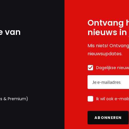
Ontvang h
e van
nieuws in
Mis niets! Ontvang
nieuwsupdates.
Dagelijkse nieu
Ik wil ook e-mai
us & Premium)
ABONNEREN