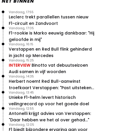
NET BINNEN
Vandaag, 17:55
Leclerc trekt parallellen tussen nieuw
F1-circuit en Zandvoort
Vandaag, 17:05
F1-rookie is Marko eeuwig dankbaar: "Hij
geloofde in mij"
Vandaag, 16:15
Verstappen en Red Bull flink gehinderd
in jacht op Mercedes
Vandaag, 15:25
INTERVIEW
Binotto vat debuutseizoen
Audi samen in vijf woorden
Vandaag, 14:35
Herbert noemt Red Bull-aanwinst
troefkaart Verstappen: "Past uitstekend
Vandaag, 13:45
bij Red Bull"
Unieke F1-helm levert historisch
veilingrecord op voor het goede doel
Vandaag, 12:55
Antonelli krijgt advies van Verstappen:
"Daar hebben we het al over gehad..."
Vandaag, 12:05
F1 biedt bijzondere ervaring aan voor