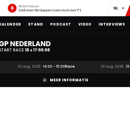
RN365 Podcast
Gedreven Verstappen is een must voor F1
KALENDER
STAND
PODCAST
VIDEO
INTERVIEWS
GP NEDERLAND
START RACE
16
17
:
55
:
56
d
Race
22 aug. 2026
14:00
-
15:00
23 aug. 2026
13
MEER INFORMATIE