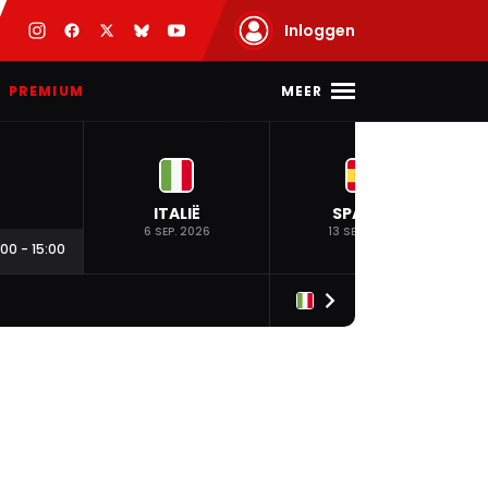
Inloggen
MEER
PREMIUM
ITALIË
SPANJE
6 SEP. 2026
13 SEP. 2026
:00
-
15:00