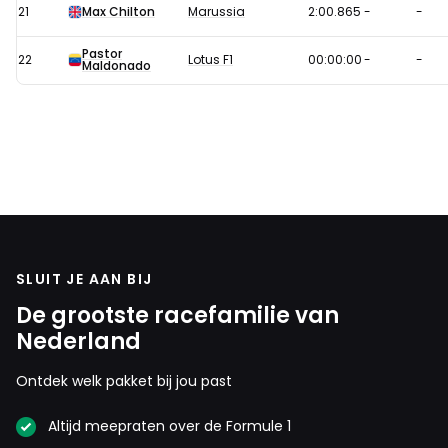
21
Max Chilton
Marussia
2:00.865
-
-
Pastor
22
Lotus F1
00:00:00
-
-
Maldonado
SLUIT JE AAN BIJ
De grootste racefamilie van
Nederland
Ontdek welk pakket bij jou past
Altijd meepraten over de Formule 1