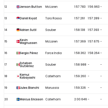
12
Jenson Button
McLaren
1:57.783
1:56.963
-
13
Daniil Kvyat
Toro Rosso
1:57.261
1:57.289
-
14
Adrian Sutil
Sauber
1:58.138
1:57.393
-
Kevin
15
McLaren
1:57.369
1:57.675
-
Magnussen
16
Sergio Pérez
Force India
1:58.362
1:58.264
-
Esteban
17
Sauber
1:58.988
-
-
Gutiérrez
Kamui
18
Caterham
1:59.260
-
-
Kobayashi
19
Jules Bianchi
Marussia
1:59.326
-
-
20
Marcus Ericsson
Caterham
2:00.646
-
-