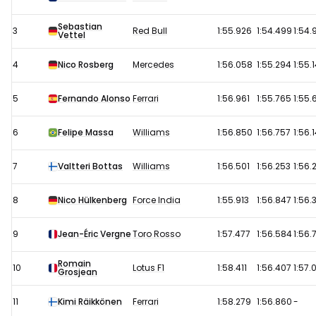
2014:
Sebastian
Kwalificatie
3
Red Bull
1:55.926
1:54.499
1:54.
Vettel
4
Nico Rosberg
Mercedes
1:56.058
1:55.294
1:55.
5
Fernando Alonso
Ferrari
1:56.961
1:55.765
1:55.
6
Felipe Massa
Williams
1:56.850
1:56.757
1:56.
7
Valtteri Bottas
Williams
1:56.501
1:56.253
1:56.
8
Nico Hülkenberg
Force India
1:55.913
1:56.847
1:56.
9
Jean-Éric Vergne
Toro Rosso
1:57.477
1:56.584
1:56.
Romain
10
Lotus F1
1:58.411
1:56.407
1:57.
Grosjean
11
Kimi Räikkönen
Ferrari
1:58.279
1:56.860
-