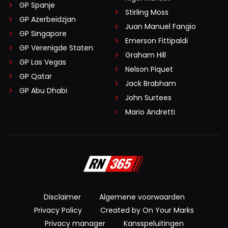
GP Spanje
Stirling Moss
GP Azerbeidzjan
Juan Manuel Fangio
GP Singapore
Emerson Fittipaldi
GP Verenigde Staten
Graham Hill
GP Las Vegas
Nelson Piquet
GP Qatar
Jack Brabham
GP Abu Dhabi
John Surtees
Mario Andretti
Disclaimer
Algemene voorwaarden
Privacy Policy
Created by On Your Marks
Privacy manager
Kansspeluitingen