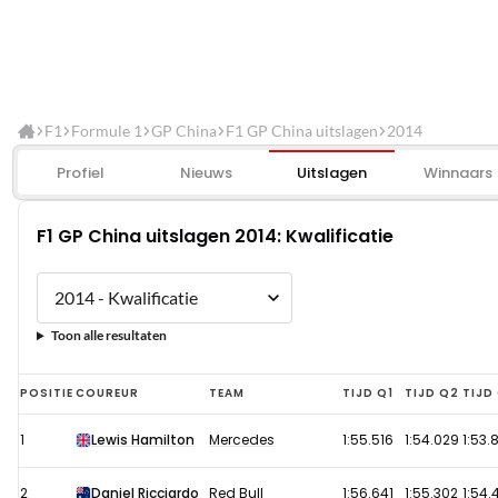
F1
Formule 1
GP China
F1 GP China uitslagen
2014
Profiel
Nieuws
Uitslagen
Winnaars
F1 GP China uitslagen 2014: Kwalificatie
Toon alle resultaten
F1
POSITIE
COUREUR
TEAM
TIJD Q1
TIJD Q2
TIJD
GP
1
Lewis Hamilton
Mercedes
1:55.516
1:54.029
1:53.
China
uitslagen
2
Daniel Ricciardo
Red Bull
1:56.641
1:55.302
1:54.