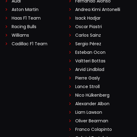
Audi
Fernando Alonso
Aston Martin
Andrea Kimi Antonelli
Haas F1 Team
Isack Hadjar
Racing Bulls
Oscar Piastri
Williams
Carlos Sainz
Cadillac F1 Team
Sergio Pérez
Esteban Ocon
Valtteri Bottas
Arvid Lindblad
Pierre Gasly
Lance Stroll
Nico Hülkenberg
Alexander Albon
Liam Lawson
Oliver Bearman
Franco Colapinto