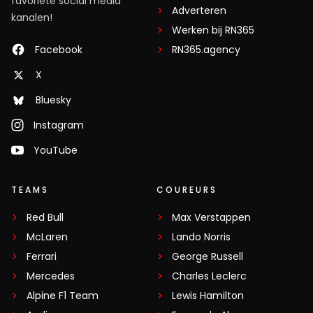
favoriete social media
Adverteren
kanalen!
Werken bij RN365
Facebook
RN365.agency
X
Bluesky
Instagram
YouTube
TEAMS
COUREURS
Red Bull
Max Verstappen
McLaren
Lando Norris
Ferrari
George Russell
Mercedes
Charles Leclerc
Alpine F1 Team
Lewis Hamilton