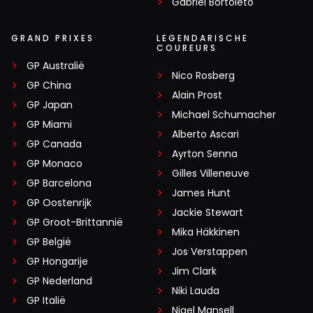
Gabriel Bortoleto
GRAND PRIXES
LEGENDARISCHE
COUREURS
GP Australië
Nico Rosberg
GP China
Alain Prost
GP Japan
Michael Schumacher
GP Miami
Alberto Ascari
GP Canada
Ayrton Senna
GP Monaco
Gilles Villeneuve
GP Barcelona
James Hunt
GP Oostenrijk
Jackie Stewart
GP Groot-Brittannië
Mika Häkkinen
GP België
Jos Verstappen
GP Hongarije
Jim Clark
GP Nederland
Niki Lauda
GP Italië
Nigel Mansell