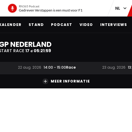
RN365 Podcast
Gedreven Verstappen is een must voor F1
KALENDER
STAND
PODCAST
VIDEO
INTERVIEWS
GP NEDERLAND
START RACE
17
05
:
21
:
59
d
Race
22 aug. 2026
14:00
-
15:00
23 aug. 2026
13
MEER INFORMATIE