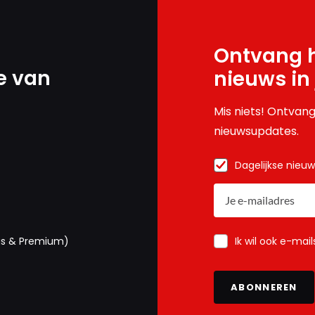
Ontvang h
e van
nieuws in
Mis niets! Ontvang
nieuwsupdates.
Dagelijkse nieu
Ik wil ook e-mai
us & Premium)
ABONNEREN