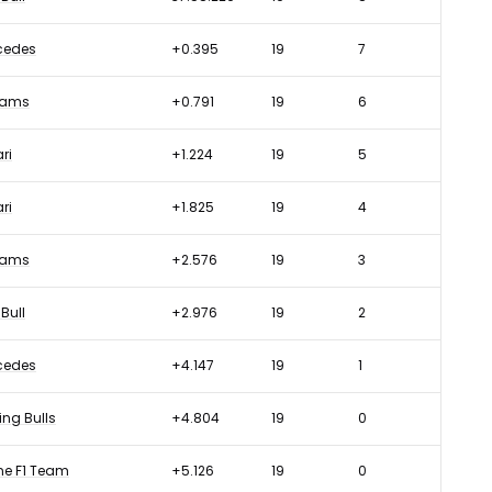
cedes
+0.395
19
7
liams
+0.791
19
6
ari
+1.224
19
5
ari
+1.825
19
4
liams
+2.576
19
3
Bull
+2.976
19
2
cedes
+4.147
19
1
ng Bulls
+4.804
19
0
ne F1 Team
+5.126
19
0