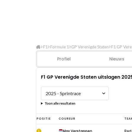
F1
Formule 1
GP Verenigde Staten
F1 GP Veren
Profiel
Nieuws
F1 GP Verenigde Staten uitslagen 2025
Toon alle resultaten
F1
POSITIE
COUREUR
TEA
GP
1
Max Verstappen
Red 