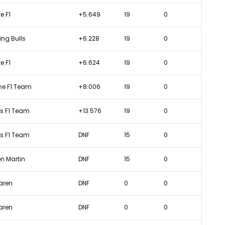
e F1
+5.649
19
0
ng Bulls
+6.228
19
0
e F1
+6.624
19
0
ne F1 Team
+8.006
19
0
s F1 Team
+13.576
19
0
s F1 Team
DNF
15
0
n Martin
DNF
15
0
aren
DNF
0
0
aren
DNF
0
0