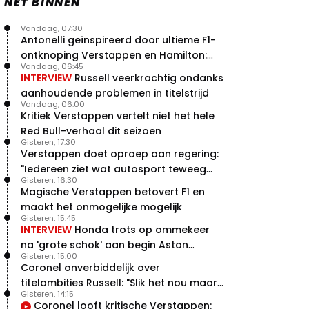
NET BINNEN
Vandaag, 07:30
Antonelli geïnspireerd door ultieme F1-
ontknoping Verstappen en Hamilton:
Vandaag, 06:45
"Leven of dood!"
INTERVIEW
Russell veerkrachtig ondanks
aanhoudende problemen in titelstrijd
Vandaag, 06:00
Kritiek Verstappen vertelt niet het hele
Red Bull-verhaal dit seizoen
Gisteren, 17:30
Verstappen doet oproep aan regering:
"Iedereen ziet wat autosport teweeg
Gisteren, 16:30
brengt"
Magische Verstappen betovert F1 en
maakt het onmogelijke mogelijk
Gisteren, 15:45
INTERVIEW
Honda trots op ommekeer
na 'grote schok' aan begin Aston
Gisteren, 15:00
Martin-avontuur
Coronel onverbiddelijk over
titelambities Russell: "Slik het nou maar
Gisteren, 14:15
gewoon"
Coronel looft kritische Verstappen: