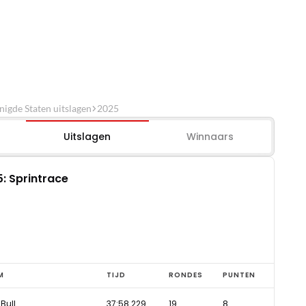
igde Staten uitslagen
2025
Uitslagen
Winnaars
: Sprintrace
M
TIJD
RONDES
PUNTEN
Bull
37:58.229
19
8