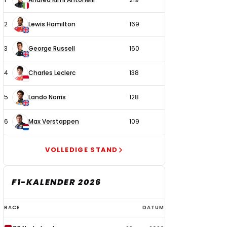
coureurs
2
Lewis Hamilton
169
3
George Russell
160
4
Charles Leclerc
138
5
Lando Norris
128
6
Max Verstappen
109
VOLLEDIGE STAND
F1-KALENDER 2026
F1-
RACE
DATUM
kalender