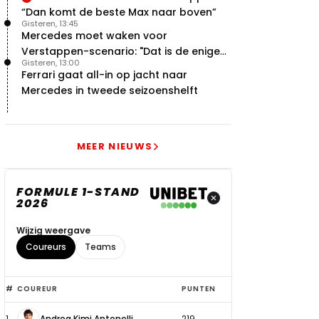
“Dan komt de beste Max naar boven”
Gisteren, 13:45
Mercedes moet waken voor
Verstappen-scenario: "Dat is de enige
Gisteren, 13:00
manier"
Ferrari gaat all-in op jacht naar
Mercedes in tweede seizoenshelft
MEER NIEUWS
FORMULE 1-STAND
2026
Wijzig weergave
Coureurs
Teams
Top
#
COUREUR
PUNTEN
6
1
Andrea Kimi Antonelli
219