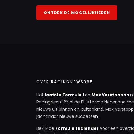
ONTDEK DE MOGELIJKHEDEN
OVER RACINGNEWS365
Het
laatste Formule 1
en
Max Verstappen
n
RacingNews365.nl de F1-site van Nederland met
nieuws uit binnen en buitenland. Max Verstappe
jacht naar nieuwe successen.
Bekijk de
Formule 1 kalender
voor een overzic