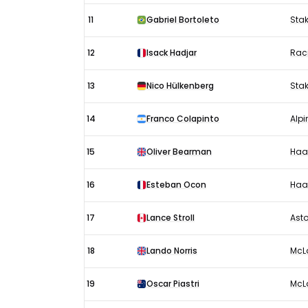
11
Gabriel Bortoleto
Stak
12
Isack Hadjar
Raci
13
Nico Hülkenberg
Stak
14
Franco Colapinto
Alpi
15
Oliver Bearman
Haa
16
Esteban Ocon
Haa
17
Lance Stroll
Asto
18
Lando Norris
McL
19
Oscar Piastri
McL