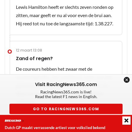
Lewis Hamilton heeft er slechts zeven ronden op
zitten, maar geeft er nu al voor even de brui aan.
Hij reed tot nu toe de langzaamste tijd: 1.38.227.
12 maart 13:08
Zand of regen?
De coureurs hebben het zwaar met de
omstandigheden. Een zandstorm zorgt voor een
Visit RacingNews365.com
gladde baan en de coureurs glibberen af en toe
RacingNews365.com is live!
bijna van de baan. Er worden geen toptijden
Read the latest F1 news in English.
neergezet.
GO TO RACINGNEWS365.COM
BREAKING
Don't show again
Dutch GP maakt verrassende artiest voor volkslied bekend
Laatste update:
vrijdag 7 augustus 2026 20:08
12 maart 13:06