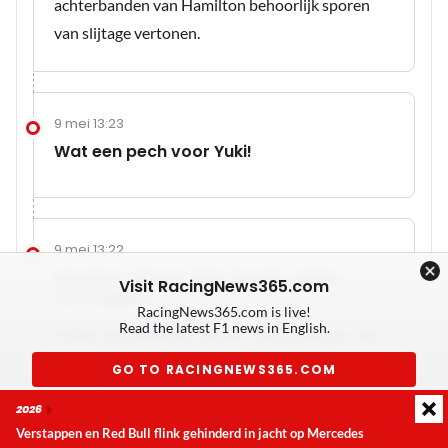
achterbanden van Hamilton behoorlijk sporen
van slijtage vertonen.
9 mei 13:23
Wat een pech voor Yuki!
9 mei 13:22
Hamilton binnen DRS-bereik achter
Visit RacingNews365.com
Verstappen
RacingNews365.com is live!
Read the latest F1 news in English.
Echter, hij balanceert op het randje daarvan. Een
tiende winst voor Verstappen en hij is wat dat
GO TO RACINGNEWS365.COM
betreft 'safe'.
2026
Don't show again
Verstappen en Red Bull flink gehinderd in jacht op Mercedes
Laatste update:
donderdag 6 augustus 2026 18:37