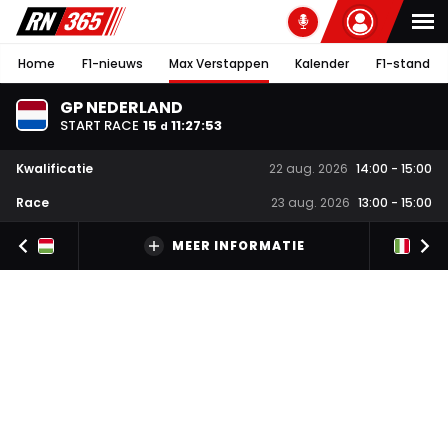
Home
F1-nieuws
Max Verstappen
Kalender
F1-stand
GP NEDERLAND
START RACE
15
11
:
27
:
52
d
Kwalificatie
22 aug. 2026
14:00
-
15:00
Race
23 aug. 2026
13:00
-
15:00
MEER INFORMATIE