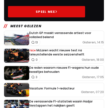
SPEEL MEE
MEEST GELEZEN
Dutch GP maakt verrassende artiest voor
volkslied bekend
Gisteren, 14:15
13
McLaren wacht nieuwe test na
TECH
teleurstellende eerste seizoenshelft
Gisteren, 18:00
0
De reden waarom nieuwe F1-wagens hun oude
kwaaltjes behouden
Gisteren, 17:05
3
Vacature: Formule 1-redacteur
Gisteren, 07:20
De verrassende F1-statistiek waarin Hadjar
Verstappen het nakijken geeft