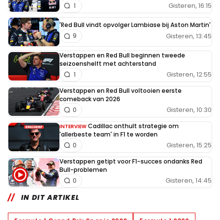
Gisteren, 16:15
1
'Red Bull vindt opvolger Lambiase bij Aston Martin'
Gisteren, 13:45
9
Verstappen en Red Bull beginnen tweede
seizoenshelft met achterstand
Gisteren, 12:55
1
Verstappen en Red Bull voltooien eerste
comeback van 2026
Gisteren, 10:30
0
Cadillac onthult strategie om
INTERVIEW
'allerbeste team' in F1 te worden
Gisteren, 15:25
0
Verstappen getipt voor F1-succes ondanks Red
Bull-problemen
Gisteren, 14:45
0
IN DIT ARTIKEL