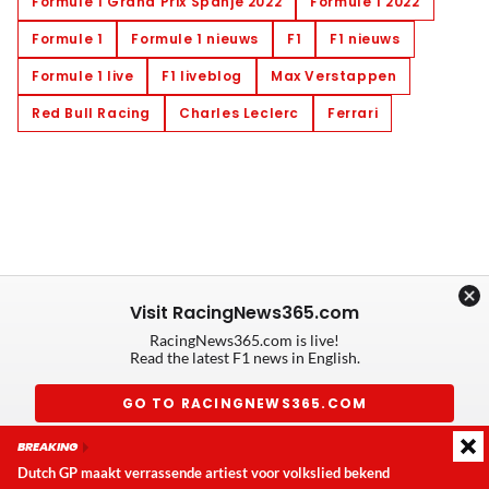
Formule 1 Grand Prix Spanje 2022
Formule 1 2022
Formule 1
Formule 1 nieuws
F1
F1 nieuws
Formule 1 live
F1 liveblog
Max Verstappen
Red Bull Racing
Charles Leclerc
Ferrari
Visit RacingNews365.com
RacingNews365.com is live!
Read the latest F1 news in English.
GO TO RACINGNEWS365.COM
BREAKING
Don't show again
Dutch GP maakt verrassende artiest voor volkslied bekend