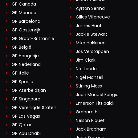
GP Canada
Ayrton Senna
GP Monaco
Gilles Villeneuve
GP Barcelona
James Hunt
GP Oostenrijk
Jackie Stewart
GP Groot-Brittannië
Mika Häkkinen
GP België
Jos Verstappen
GP Hongarije
Jim Clark
GP Nederland
Niki Lauda
GP Italië
Nigel Mansell
GP Spanje
Stirling Moss
GP Azerbeidzjan
Juan Manuel Fangio
GP Singapore
Emerson Fittipaldi
GP Verenigde Staten
Graham Hill
GP Las Vegas
Nelson Piquet
GP Qatar
Jack Brabham
GP Abu Dhabi
John Surtees