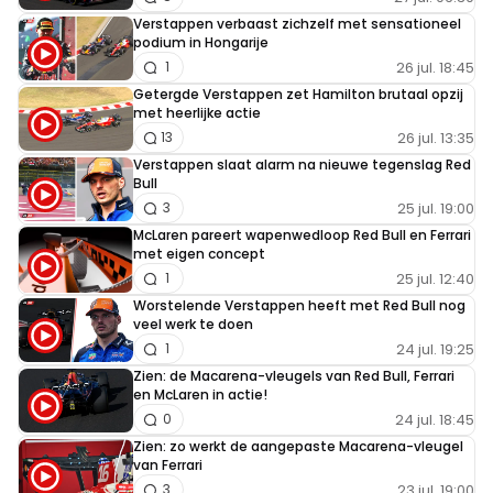
Verstappen verbaast zichzelf met sensationeel
podium in Hongarije
26 jul. 18:45
1
Getergde Verstappen zet Hamilton brutaal opzij
met heerlijke actie
26 jul. 13:35
13
Verstappen slaat alarm na nieuwe tegenslag Red
Bull
25 jul. 19:00
3
McLaren pareert wapenwedloop Red Bull en Ferrari
met eigen concept
25 jul. 12:40
1
Worstelende Verstappen heeft met Red Bull nog
veel werk te doen
24 jul. 19:25
1
Zien: de Macarena-vleugels van Red Bull, Ferrari
en McLaren in actie!
24 jul. 18:45
0
Zien: zo werkt de aangepaste Macarena-vleugel
van Ferrari
23 jul. 19:00
3