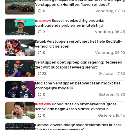
Verstappen en Hamilton: "Leven of dood!"
Vandaag, 07:30
0
Russell veerkrachtig ondanks
INTERVIEW
aanhoudende problemen in titelstrijd
Vandaag, 06:45
2
Kritiek Verstappen vertelt niet het hele Red Bull-
verhaal dit seizoen
Vandaag, 06:00
0
Verstappen doet oproep aan regering: "Iedereen
ziet wat autosport teweeg brengt"
Gisteren, 17:30
23
Magische Verstappen betovert F1 en maakt het
onmogelijke mogelijk
Gisteren, 16:30
0
Honda trots op ommekeer na 'grote
INTERVIEW
schok' aan begin Aston Martin-avontuur
Gisteren, 15:45
0
Coronel onverbiddelijk over titelambities Russell:
"Slik het nou maar gewoon"