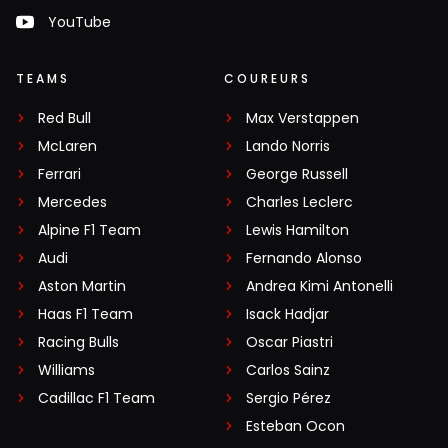
YouTube
TEAMS
COUREURS
Red Bull
Max Verstappen
McLaren
Lando Norris
Ferrari
George Russell
Mercedes
Charles Leclerc
Alpine F1 Team
Lewis Hamilton
Audi
Fernando Alonso
Aston Martin
Andrea Kimi Antonelli
Haas F1 Team
Isack Hadjar
Racing Bulls
Oscar Piastri
Williams
Carlos Sainz
Cadillac F1 Team
Sergio Pérez
Esteban Ocon