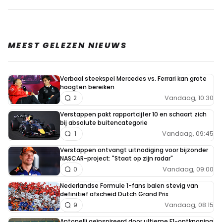
MEEST GELEZEN NIEUWS
Verbaal steekspel Mercedes vs. Ferrari kan grote
hoogten bereiken
Vandaag, 10:30
2
Verstappen pakt rapportcijfer 10 en schaart zich
bij absolute buitencategorie
Vandaag, 09:45
1
Verstappen ontvangt uitnodiging voor bijzonder
NASCAR-project: "Staat op zijn radar"
Vandaag, 09:00
0
Nederlandse Formule 1-fans balen stevig van
definitief afscheid Dutch Grand Prix
Vandaag, 08:15
9
Antonelli geïnspireerd door ultieme F1-ontknoping