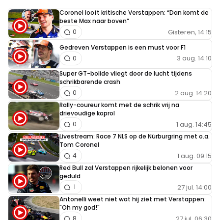
Coronel looft kritische Verstappen: “Dan komt de
beste Max naar boven”
Gisteren, 14:15
0
Gedreven Verstappen is een must voor F1
3 aug. 14:10
0
Super GT-bolide vliegt door de lucht tijdens
schrikbarende crash
2 aug. 14:20
0
Rally-coureur komt met de schrik vrij na
drievoudige koprol
1 aug. 14:45
0
Livestream: Race 7 NLS op de Nürburgring met o.a.
Tom Coronel
1 aug. 09:15
4
Red Bull zal Verstappen rijkelijk belonen voor
geduld
27 jul. 14:00
1
Antonelli weet niet wat hij ziet met Verstappen:
"Oh my god!"
27 jul. 06:30
8