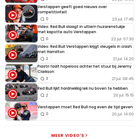
Verstappen geeft goed nieuws over
competitiviteit
23 jul. 17:45
0
Video: Red Bull slaagt in ultiem huzarenstukje
met kapotte auto Verstappen
22 jul. 07:30
0
Video: Red Bull Verstappen krijgt vleugels in crash
met Hamilton
21 jul. 14:20
2
Piastri faalt hopeloos achter het stuur bij Jeremy
Clarkson
21 jul. 08:45
3
Red Bull lijkt hardnekkig lek nu boven te hebben
20 jul. 15:15
2
Verstappen moet Red Bull nog even de tijd geven
20 jul. 14:00
0
MEER VIDEO'S