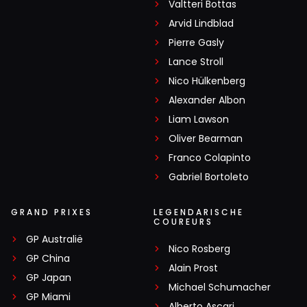
Valtteri Bottas
Arvid Lindblad
Pierre Gasly
Lance Stroll
Nico Hülkenberg
Alexander Albon
Liam Lawson
Oliver Bearman
Franco Colapinto
Gabriel Bortoleto
GRAND PRIXES
LEGENDARISCHE
COUREURS
GP Australië
Nico Rosberg
GP China
Alain Prost
GP Japan
Michael Schumacher
GP Miami
Alberto Ascari